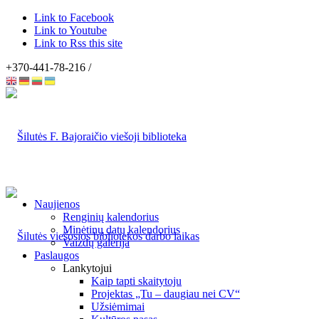
Link to Facebook
Link to Youtube
Link to Rss this site
+370-441-78-216 /
Naujienos
Renginių kalendorius
Minėtinų datų kalendorius
Vaizdų galerija
Paslaugos
Lankytojui
Kaip tapti skaitytoju
Projektas „Tu – daugiau nei CV“
Užsiėmimai