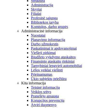
Struktūra
Administracija
Skyriai
Filialai
Profesinė sąjunga
Bibliotekos taryba
Komisijos, darbo grupės
Administracinė informacija
Nuostatai
Planavimo informacija
Darbo užmokestis
Paskatinimai ir apdovanojimai
Viešieji pirkimai
Biudžeto vykdymo ataskaitos
Finansinių ataskaitų rinkiniai
Tarnybiniai lengvieji automobiliai
Lėšos veiklai viešinti
Prieinamumas
Ūkio subjektų priežiūra
Kita informacija
Teisinė informacija
Veiklos sritys
Pranešėjų apsauga
Korupcijos prevencija
Atviri duomenys