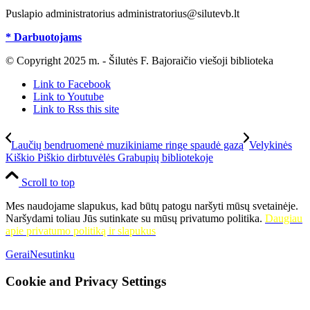
Puslapio administratorius administratorius@silutevb.lt
* Darbuotojams
© Copyright 2025 m. - Šilutės F. Bajoraičio viešoji biblioteka
Link to Facebook
Link to Youtube
Link to Rss this site
Laučių bendruomenė muzikiniame ringe spaudė gazą
Velykinės
Kiškio Piškio dirbtuvėlės Grabupių bibliotekoje
Scroll to top
Mes naudojame slapukus, kad būtų patogu naršyti mūsų svetainėje.
Naršydami toliau Jūs sutinkate su mūsų privatumo politika.
Daugiau
apie privatumo politiką ir slapukus
Gerai
Nesutinku
Cookie and Privacy Settings