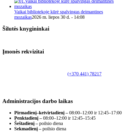
Vaikai bibliotekoje kūrė spalvingas deimantines
mozaikas
2026 m. liepos 30 d. - 14:08
Šilutės knygininkai
Įmonės rekvizitai
Biudžetinė įstaiga.
Šilutės rajono savivaldybės Fridricho
Bajoraičio viešoji biblioteka
Tilžės g. 10, LT-99172, Šilutė, tel.
(+370 441) 78217
,
el. paštas info@silutevb.lt, www.silutevb.lt
Duomenys kaupiami ir saugomi Juridinių asmenų
registre, įmonės kodas 190700188.
Administracijos darbo laikas
Pirmadienį–ketvirtadienį –
08:00–12:00 ir 12:45–17:00
Penktadienį –
08:00–12:00 ir 12:45–15:45
Šeštadienį –
poilsio diena
Sekmadienį –
poilsio diena