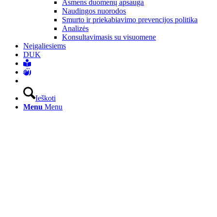
Asmens duomenų apsauga
Naudingos nuorodos
Smurto ir priekabiavimo prevencijos politika
Analizės
Konsultavimasis su visuomene
Neįgaliesiems
DUK
Ieškoti
Menu
Menu