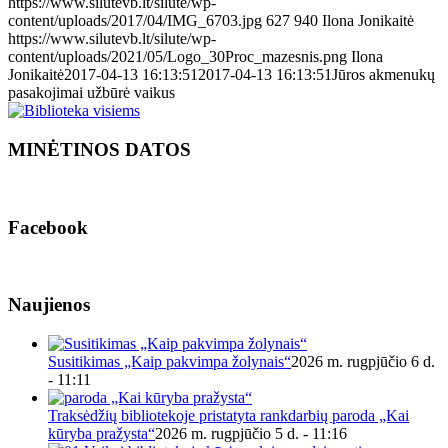
https://www.silutevb.lt/silute/wp-
content/uploads/2017/04/IMG_6703.jpg
627
940
Ilona Jonikaitė
https://www.silutevb.lt/silute/wp-
content/uploads/2021/05/Logo_30Proc_mazesnis.png
Ilona
Jonikaitė
2017-04-13 16:13:51
2017-04-13 16:13:51
Jūros akmenukų
pasakojimai užbūrė vaikus
MINĖTINOS DATOS
Facebook
Naujienos
Susitikimas „Kaip pakvimpa žolynais“
2026 m. rugpjūčio 6 d.
- 11:11
Traksėdžių bibliotekoje pristatyta rankdarbių paroda „Kai
kūryba pražysta“
2026 m. rugpjūčio 5 d. - 11:16