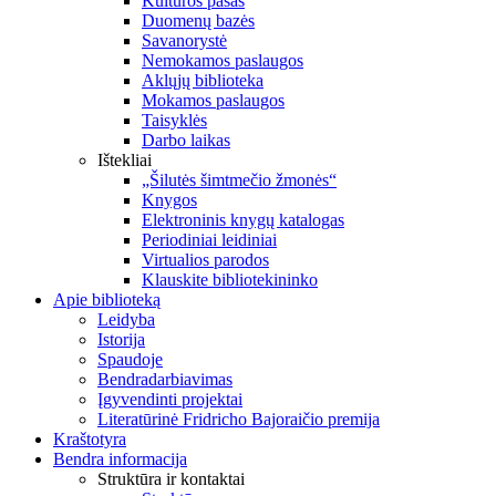
Kultūros pasas
Duomenų bazės
Savanorystė
Nemokamos paslaugos
Aklųjų biblioteka
Mokamos paslaugos
Taisyklės
Darbo laikas
Ištekliai
„Šilutės šimtmečio žmonės“
Knygos
Elektroninis knygų katalogas
Periodiniai leidiniai
Virtualios parodos
Klauskite bibliotekininko
Apie biblioteką
Leidyba
Istorija
Spaudoje
Bendradarbiavimas
Įgyvendinti projektai
Literatūrinė Fridricho Bajoraičio premija
Kraštotyra
Bendra informacija
Struktūra ir kontaktai