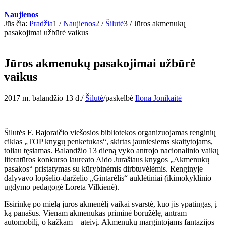
Naujienos
Jūs čia:
Pradžia
1
/
Naujienos
2
/
Šilutė
3
/
Jūros akmenukų
pasakojimai užbūrė vaikus
Jūros akmenukų pasakojimai užbūrė
vaikus
2017 m. balandžio 13 d.
/
Šilutė
/
paskelbė
Ilona Jonikaitė
Šilutės F. Bajoraičio viešosios bibliotekos organizuojamas renginių
ciklas „TOP knygų penketukas“, skirtas jauniesiems skaitytojams,
toliau tęsiamas. Balandžio 13 dieną vyko antrojo nacionalinio vaikų
literatūros konkurso laureato Aido Jurašiaus knygos „Akmenukų
pasakos“ pristatymas su kūrybinėmis dirbtuvėlėmis. Renginyje
dalyvavo lopšelio-darželio „Gintarėlis“ auklėtiniai (ikimokyklinio
ugdymo pedagogė Loreta Vilkienė).
Išsirinkę po mielą jūros akmenėlį vaikai svarstė, kuo jis ypatingas, į
ką panašus. Vienam akmenukas priminė boružėlę, antram –
automobilį, o kažkam – ateivį. Akmenukų margintojams fantazijos