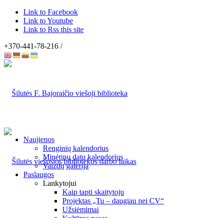
Link to Facebook
Link to Youtube
Link to Rss this site
+370-441-78-216 /
Naujienos
Renginių kalendorius
Minėtinų datų kalendorius
Vaizdų galerija
Paslaugos
Lankytojui
Kaip tapti skaitytoju
Projektas „Tu – daugiau nei CV“
Užsiėmimai