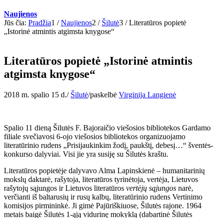
Naujienos
Jūs čia:
Pradžia
1
/
Naujienos
2
/
Šilutė
3
/
Literatūros popietė
„Istorinė atmintis atgimsta knygose“
Literatūros popietė „Istorinė atmintis
atgimsta knygose“
2018 m. spalio 15 d.
/
Šilutė
/
paskelbė
Virginija Langienė
Spalio 11 dieną Šilutės F. Bajoraičio viešosios bibliotekos Gardamo
filiale svečiavosi 6-ojo viešosios bibliotekos organizuojamo
literatūrinio rudens „Prisijaukinkim žodį, paukštį, debesį…“ šventės-
konkurso dalyviai. Visi jie yra susiję su Šilutės kraštu.
Literatūros popietėje dalyvavo Alma Lapinskienė – humanitarinių
mokslų daktarė, rašytoja, literatūros tyrinėtoja, vertėja, Lietuvos
rašytojų sąjungos ir Lietuvos literatūros
vertėjų sąjungos
narė,
verčianti iš baltarusių ir rusų kalbų, literatūrinio rudens Vertinimo
komisijos pirmininkė. Ji gimė Pajūriškiuose, Šilutės rajone. 1964
metais baigė Šilutės 1-ąją vidurinę mokyklą (dabartinė Šilutės