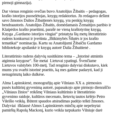
pirmoji gimnazija).
Dar vienas renginio svečias buvo Anatolijus Žibaitis – pedagogas,
krašto istorijos puoselėtojas, knygų redaktorius. Jis redagavo dešimt
savo žmonos Dalios Žibaitienės knygų, yra penkių knygų
bendraautoris. Anatolijus Žibaitis, domėdamasis Žemaitijos paribio ir
Klaipėdos krašto praeitimi, parašė ne vieną kraštotyrinę knygą.
Knyga „Gardamo istorijos vingiai“ pristatyta šių metų literatūrinio
rudens konkursui ir įvertinta „Ištikimybės Šilutės ir jos krašto
tematikai“ nominacija. Kartu su Anatolijumi Žibaičiu Gardamo
bibliotekoje apsilankė ir knygų autorė Dalia Žibaitienė .
Literatūrinio rudens dalyvių susitikimo tema – „Istorinė atmintis
atgimsta knygose“. Šie metai Lietuvai ypatingi. Švenčiame
Lietuvos valstybės 100-metį. Tad renginio dalyviai diskutavo, kiek
mums yra svarbi istorinė praeitis, ką mes galime padaryti, kad ji
nenugrimztų laiko dulkėse.
Alma Lapinskienė, monografijų apie Vilniaus XX a. pirmosios
pusės kultūrinį gyvenimą autorė, papasakojo apie pirmojo dienraščio
„Vilniaus žinios“ reikšmę Vilniaus kultūrinio ir literatūrinio
gyvenimo raidoje, kultūros mecenato, lietuvių tautos kėlėjo Petro
Vileišio veiklą. Būtent spaudos atsiradimas padėjo telkti žmones.
Dalyviai išklausė Almos Lapinskienės minčių apie nepelnytai
pamirštą Rapolą Mackonį, kurio veikla tarpukario Vilniuje darė