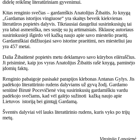
didelę reikšmę literatūriniam gyvenimui.
Kitas renginio svečias – gardamškis Anatolijus Žibaitis. Jo knygą
„Gardamas istorijos vingiuose“ yra skaitęs beveik kiekvienas
literatūros popietės dalyvis. Tikriausiai daugeliui susirinkusiųjų tai
yra labai asmeniška, nes susiję su jų artimaisiais. Išklausę autoriaus
susirinkusieji išgirdo vėl kažką naujo apie savo miestelio praeitį.
Gardamiškiai didžiuojasi savo istorine praeitimi, nes miesteliui jau
yra 457 metai.
Dalia Žibaitienė popietės metu deklamavo savo kūrybos eilėraščius.
Ji prisiminė, kaip jos vyras Anatolijus Žibaitis rašė knygą, paminėjo
įdomių faktų.
Renginio pabaigoje pasisakė parapijos klebonas Antanas Gylys. Jis
padėkojo literatūrinio rudens dalyviams už gyvą žodį. Gardamo
seniūnė Birutė Pocevičienė visų susirinkusių gardamiškiu vardu
padėkojo svečiams, kad vėl galėjo sužinoti kažką naujo apie
Lietuvos istoriją bei gimtąjį Gardamą.
Šventės dalyviai vėl lauks literatūrinio rudens, kuris vyks po trijų
metų.
Virginija Langienė,