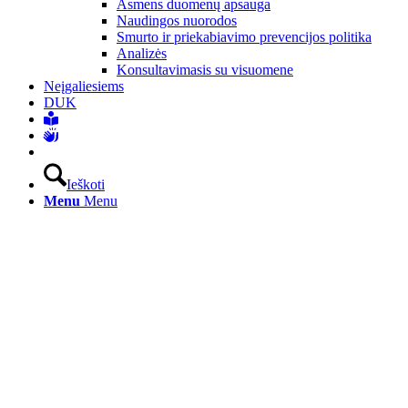
Asmens duomenų apsauga
Naudingos nuorodos
Smurto ir priekabiavimo prevencijos politika
Analizės
Konsultavimasis su visuomene
Neįgaliesiems
DUK
Ieškoti
Menu
Menu