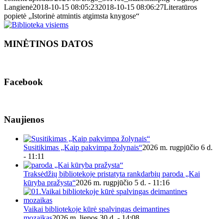
Langienė
2018-10-15 08:05:23
2018-10-15 08:06:27
Literatūros
popietė „Istorinė atmintis atgimsta knygose“
MINĖTINOS DATOS
Facebook
Naujienos
Susitikimas „Kaip pakvimpa žolynais“
2026 m. rugpjūčio 6 d.
- 11:11
Traksėdžių bibliotekoje pristatyta rankdarbių paroda „Kai
kūryba pražysta“
2026 m. rugpjūčio 5 d. - 11:16
Vaikai bibliotekoje kūrė spalvingas deimantines
mozaikas
2026 m. liepos 30 d. - 14:08