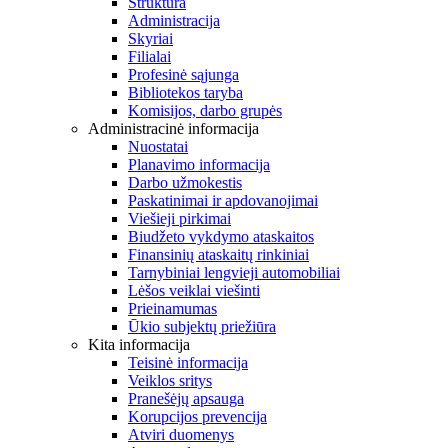
Struktūra
Administracija
Skyriai
Filialai
Profesinė sąjunga
Bibliotekos taryba
Komisijos, darbo grupės
Administracinė informacija
Nuostatai
Planavimo informacija
Darbo užmokestis
Paskatinimai ir apdovanojimai
Viešieji pirkimai
Biudžeto vykdymo ataskaitos
Finansinių ataskaitų rinkiniai
Tarnybiniai lengvieji automobiliai
Lėšos veiklai viešinti
Prieinamumas
Ūkio subjektų priežiūra
Kita informacija
Teisinė informacija
Veiklos sritys
Pranešėjų apsauga
Korupcijos prevencija
Atviri duomenys