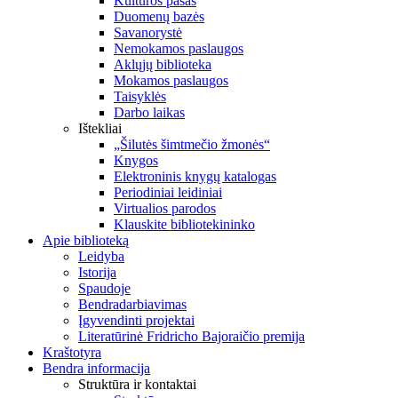
Kultūros pasas
Duomenų bazės
Savanorystė
Nemokamos paslaugos
Aklųjų biblioteka
Mokamos paslaugos
Taisyklės
Darbo laikas
Ištekliai
„Šilutės šimtmečio žmonės“
Knygos
Elektroninis knygų katalogas
Periodiniai leidiniai
Virtualios parodos
Klauskite bibliotekininko
Apie biblioteką
Leidyba
Istorija
Spaudoje
Bendradarbiavimas
Įgyvendinti projektai
Literatūrinė Fridricho Bajoraičio premija
Kraštotyra
Bendra informacija
Struktūra ir kontaktai