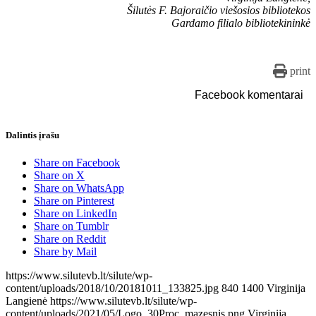
Šilutės F. Bajoraičio viešosios bibliotekos
Gardamo filialo bibliotekininkė
print
Facebook komentarai
Dalintis įrašu
Share on Facebook
Share on X
Share on WhatsApp
Share on Pinterest
Share on LinkedIn
Share on Tumblr
Share on Reddit
Share by Mail
https://www.silutevb.lt/silute/wp-
content/uploads/2018/10/20181011_133825.jpg
840
1400
Virginija
Langienė
https://www.silutevb.lt/silute/wp-
content/uploads/2021/05/Logo_30Proc_mazesnis.png
Virginija