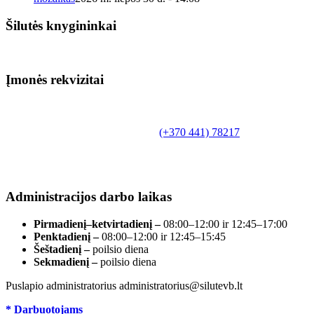
Šilutės knygininkai
Įmonės rekvizitai
Biudžetinė įstaiga.
Šilutės rajono savivaldybės Fridricho
Bajoraičio viešoji biblioteka
Tilžės g. 10, LT-99172, Šilutė, tel.
(+370 441) 78217
,
el. paštas info@silutevb.lt, www.silutevb.lt
Duomenys kaupiami ir saugomi Juridinių asmenų
registre, įmonės kodas 190700188.
Administracijos darbo laikas
Pirmadienį–ketvirtadienį –
08:00–12:00 ir 12:45–17:00
Penktadienį –
08:00–12:00 ir 12:45–15:45
Šeštadienį –
poilsio diena
Sekmadienį –
poilsio diena
Puslapio administratorius administratorius@silutevb.lt
* Darbuotojams