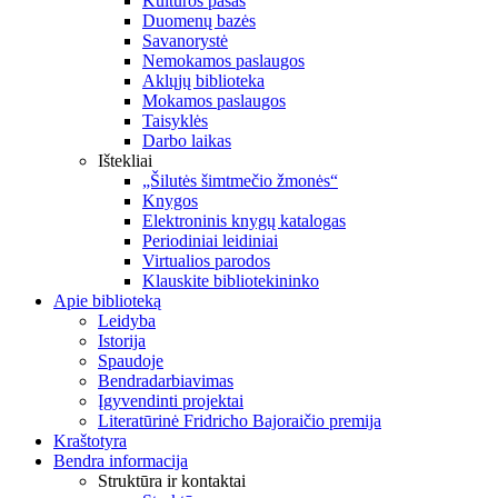
Kultūros pasas
Duomenų bazės
Savanorystė
Nemokamos paslaugos
Aklųjų biblioteka
Mokamos paslaugos
Taisyklės
Darbo laikas
Ištekliai
„Šilutės šimtmečio žmonės“
Knygos
Elektroninis knygų katalogas
Periodiniai leidiniai
Virtualios parodos
Klauskite bibliotekininko
Apie biblioteką
Leidyba
Istorija
Spaudoje
Bendradarbiavimas
Įgyvendinti projektai
Literatūrinė Fridricho Bajoraičio premija
Kraštotyra
Bendra informacija
Struktūra ir kontaktai