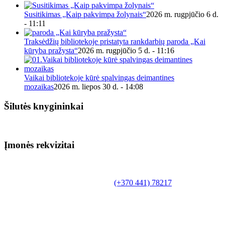
Susitikimas „Kaip pakvimpa žolynais“
2026 m. rugpjūčio 6 d.
- 11:11
Traksėdžių bibliotekoje pristatyta rankdarbių paroda „Kai
kūryba pražysta“
2026 m. rugpjūčio 5 d. - 11:16
Vaikai bibliotekoje kūrė spalvingas deimantines
mozaikas
2026 m. liepos 30 d. - 14:08
Šilutės knygininkai
Įmonės rekvizitai
Biudžetinė įstaiga.
Šilutės rajono savivaldybės Fridricho
Bajoraičio viešoji biblioteka
Tilžės g. 10, LT-99172, Šilutė, tel.
(+370 441) 78217
,
el. paštas info@silutevb.lt, www.silutevb.lt
Duomenys kaupiami ir saugomi Juridinių asmenų
registre, įmonės kodas 190700188.