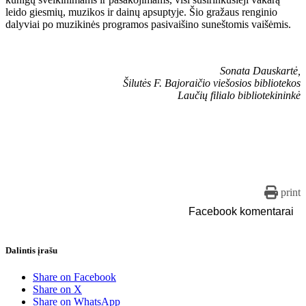
leido giesmių, muzikos ir dainų apsuptyje. Šio gražaus renginio
dalyviai po muzikinės programos pasivaišino suneštomis vaišėmis.
Sonata Dauskartė,
Šilutės F. Bajoraičio viešosios bibliotekos
Laučių filialo bibliotekininkė
print
Facebook komentarai
Dalintis įrašu
Share on Facebook
Share on X
Share on WhatsApp