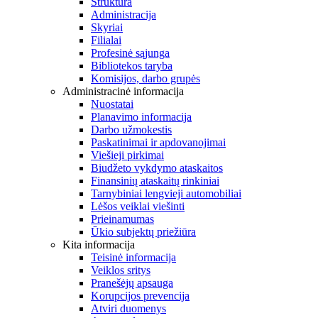
Struktūra
Administracija
Skyriai
Filialai
Profesinė sąjunga
Bibliotekos taryba
Komisijos, darbo grupės
Administracinė informacija
Nuostatai
Planavimo informacija
Darbo užmokestis
Paskatinimai ir apdovanojimai
Viešieji pirkimai
Biudžeto vykdymo ataskaitos
Finansinių ataskaitų rinkiniai
Tarnybiniai lengvieji automobiliai
Lėšos veiklai viešinti
Prieinamumas
Ūkio subjektų priežiūra
Kita informacija
Teisinė informacija
Veiklos sritys
Pranešėjų apsauga
Korupcijos prevencija
Atviri duomenys