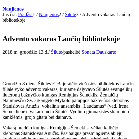
Naujienos
Jūs čia:
Pradžia
1
/
Naujienos
2
/
Šilutė
3
/
Advento vakaras Laučių
bibliotekoje
Advento vakaras Laučių bibliotekoje
2018 m. gruodžio 13 d.
/
Šilutė
/
paskelbė
Sonata Dauskartė
Gruodžio 8 dieną Šilutės F. Bajoraičio viešosios bibliotekos Laučių
filiale vyko advento vakaras, kuriame dalyvavo Šilutės evangelikų
liuteronų bažnyčios kunigas Remigijus Šemeklis, Žemaičių
Naumiesčio Šv. arkangelo Mykolo parapijos bažnyčios klebonas
Stanislovas Anužis, vokalinis ansamblis „Laudamus“ (vad. Irena
Šemeklienė). Vakaro metu Šilutės Vydūno gimnazistės skambino
kanklėmis, grojo gitara bei dainavo.
Vakarą pradėjo kunigas Remigijus Šemeklis, vėliau kalbėjo
klebonas Stanislovas Anužis. Pasibaigus prasmingiems abiejų
kunigų sveikinimams ir pasakojimams, visi susirinkusieji vakarą