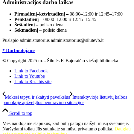
Administracijos darbo laikas
Pirmadienį–ketvirtadienį –
08:00–12:00 ir 12:45–17:00
Penktadienį –
08:00–12:00 ir 12:45–15:45
Šeštadienį –
poilsio diena
Sekmadienį –
poilsio diena
Puslapio administratorius administratorius@silutevb.lt
* Darbuotojams
© Copyright 2025 m. - Šilutės F. Bajoraičio viešoji biblioteka
Link to Facebook
Link to Youtube
Link to Rss this site
Mokėsi tapyti ir skaityti paveikslus
Interaktyvioje lietuvių kalbos
pamokoje apžvelgtos bendravimo situacijos
Scroll to top
Mes naudojame slapukus, kad būtų patogu naršyti mūsų svetainėje.
Naršydami toliau Jūs sutinkate su mūsų privatumo politika.
Daugiau