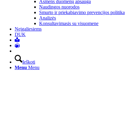
Asmens duomenų apsauga
Naudingos nuorodos
Smurto ir priekabiavimo prevencijos politika
Analizės
Konsultavimasis su visuomene
Neįgaliesiems
DUK
Ieškoti
Menu
Menu