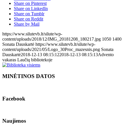
Share on Pinterest
Share on LinkedIn
Share on Tumblr
Share on Reddit
Share by Mail
https://www.silutevb.lt/silute/wp-
content/uploads/2018/12/IMG_20181208_180217.jpg
1050
1400
Sonata Dauskartė
https://www.silutevb.lt/silute/wp-
content/uploads/2021/05/Logo_30Proc_mazesnis.png
Sonata
Dauskartė
2018-12-13 08:15:12
2018-12-13 08:15:13
Advento
vakaras Laučių bibliotekoje
MINĖTINOS DATOS
Facebook
Naujienos