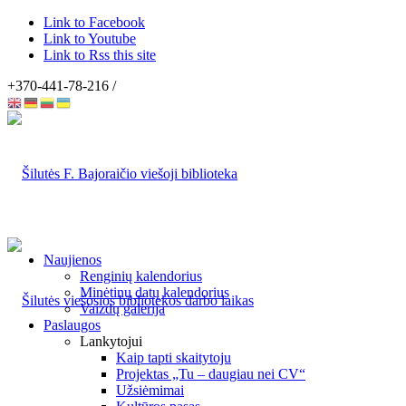
Link to Facebook
Link to Youtube
Link to Rss this site
+370-441-78-216 /
Naujienos
Renginių kalendorius
Minėtinų datų kalendorius
Vaizdų galerija
Paslaugos
Lankytojui
Kaip tapti skaitytoju
Projektas „Tu – daugiau nei CV“
Užsiėmimai