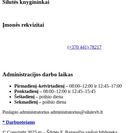
Šilutės knygininkai
Įmonės rekvizitai
Biudžetinė įstaiga.
Šilutės rajono savivaldybės Fridricho
Bajoraičio viešoji biblioteka
Tilžės g. 10, LT-99172, Šilutė, tel.
(+370 441) 78217
,
el. paštas info@silutevb.lt, www.silutevb.lt
Duomenys kaupiami ir saugomi Juridinių asmenų
registre, įmonės kodas 190700188.
Administracijos darbo laikas
Pirmadienį–ketvirtadienį –
08:00–12:00 ir 12:45–17:00
Penktadienį –
08:00–12:00 ir 12:45–15:45
Šeštadienį –
poilsio diena
Sekmadienį –
poilsio diena
Puslapio administratorius administratorius@silutevb.lt
* Darbuotojams
© Copyright 2025 m. - Šilutės F. Bajoraičio viešoji biblioteka