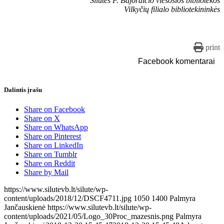
Šilutės F. Bajoraičio viešosios bibliotekos
Vilkyčių filialo bibliotekininkės
print
Facebook komentarai
Dalintis įrašu
Share on Facebook
Share on X
Share on WhatsApp
Share on Pinterest
Share on LinkedIn
Share on Tumblr
Share on Reddit
Share by Mail
https://www.silutevb.lt/silute/wp-
content/uploads/2018/12/DSCF4711.jpg
1050
1400
Palmyra
Jančauskienė
https://www.silutevb.lt/silute/wp-
content/uploads/2021/05/Logo_30Proc_mazesnis.png
Palmyra