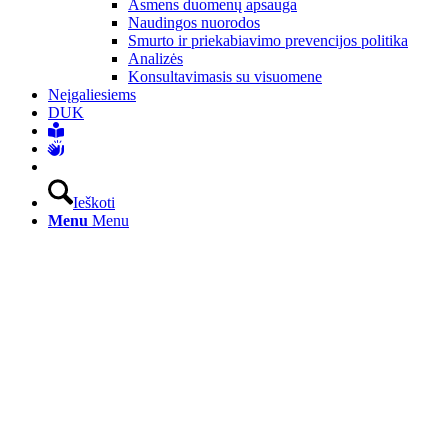
Asmens duomenų apsauga
Naudingos nuorodos
Smurto ir priekabiavimo prevencijos politika
Analizės
Konsultavimasis su visuomene
Neįgaliesiems
DUK
Ieškoti
Menu
Menu