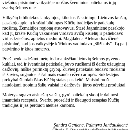
viešnios prisiminė vaikystėje ruoštus šventinius patiekalus ir jų
svarbą šeimos rate.
Vilkyčių bibliotekos lankytojos, kilusios iš skirtingų Lietuvos kraštų,
pasakojo apie jų kraštui būdingas Kūčių tradicijas ir patiekalų
ruošimą. Žemaitijos regioną atstovavusi Stasė Jagminienė pasakojo,
kad jų krašte Kūčių vakarienei virdavo avižų kisielių ir patiekdavo
virtus kviečius, aplietus medumi. Magdalena Aleksandravičienė
prisiminė, kad jos vaikystėje kūčiukus vadindavo „šližikais”. Tą patį
patvirtino ir kitos moterys.
Prieš penkiasdešimt metų ir dar anksčiau lietuvių šeimos gyveno
kukliai, tad ir šventiniai patiekalai buvo ruošiami iš darže užaugintų
daržovių, miške pririnktų grybų. Žuvies patiekalai būdavo ruošiami
iš žuvies, sugautos iš šalimais esančio ežero ar upės. Suklestėjus
prekybai šiuolaikiškas Kūčių stalas pasikeitė. Maistui ruošti
naudojami tropinių šalių vaisiai ir daržovės, jūros gėrybių produktai.
Moterys ragavo atsineštų vaišių, gyrė patiekalų skonį ir dalinosi
įmantriais receptais. Svarbu puoselėti ir išsaugoti senąsias Kūčių
tradicijas ir jas perduoti ateities kartoms.
Sandra Genienė, Palmyra Jančauskienė