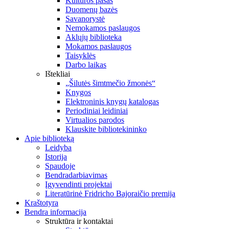
Kultūros pasas
Duomenų bazės
Savanorystė
Nemokamos paslaugos
Aklųjų biblioteka
Mokamos paslaugos
Taisyklės
Darbo laikas
Ištekliai
„Šilutės šimtmečio žmonės“
Knygos
Elektroninis knygų katalogas
Periodiniai leidiniai
Virtualios parodos
Klauskite bibliotekininko
Apie biblioteką
Leidyba
Istorija
Spaudoje
Bendradarbiavimas
Įgyvendinti projektai
Literatūrinė Fridricho Bajoraičio premija
Kraštotyra
Bendra informacija
Struktūra ir kontaktai