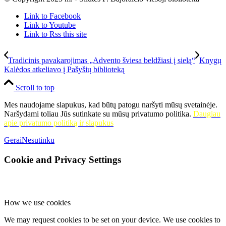
Link to Facebook
Link to Youtube
Link to Rss this site
Tradicinis pavakarojimas „Advento šviesa beldžiasi į sielą“
Knygų
Kalėdos atkeliavo į Pašyšių biblioteką
Scroll to top
Mes naudojame slapukus, kad būtų patogu naršyti mūsų svetainėje.
Naršydami toliau Jūs sutinkate su mūsų privatumo politika.
Daugiau
apie privatumo politiką ir slapukus
Gerai
Nesutinku
Cookie and Privacy Settings
How we use cookies
We may request cookies to be set on your device. We use cookies to