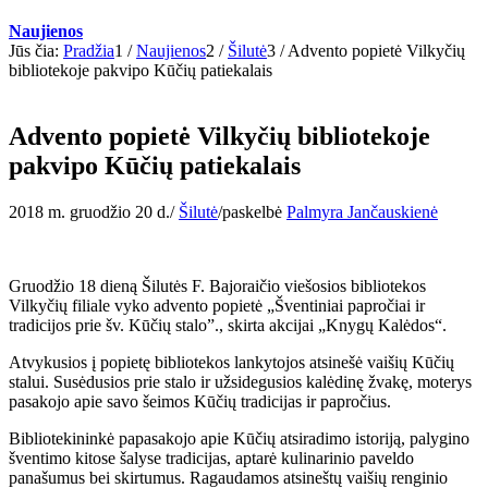
Naujienos
Jūs čia:
Pradžia
1
/
Naujienos
2
/
Šilutė
3
/
Advento popietė Vilkyčių
bibliotekoje pakvipo Kūčių patiekalais
Advento popietė Vilkyčių bibliotekoje
pakvipo Kūčių patiekalais
2018 m. gruodžio 20 d.
/
Šilutė
/
paskelbė
Palmyra Jančauskienė
Gruodžio 18 dieną Šilutės F. Bajoraičio viešosios bibliotekos
Vilkyčių filiale vyko advento popietė „Šventiniai papročiai ir
tradicijos prie šv. Kūčių stalo”., skirta akcijai „Knygų Kalėdos“.
Atvykusios į popietę bibliotekos lankytojos atsinešė vaišių Kūčių
stalui. Susėdusios prie stalo ir užsidegusios kalėdinę žvakę, moterys
pasakojo apie savo šeimos Kūčių tradicijas ir papročius.
Bibliotekininkė papasakojo apie Kūčių atsiradimo istoriją, palygino
šventimo kitose šalyse tradicijas, aptarė kulinarinio paveldo
panašumus bei skirtumus. Ragaudamos atsineštų vaišių renginio