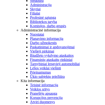
Struktūra
Administracija
Skyriai
Filialai
Profesinė sąjunga
Bibliotekos taryba
Komisijos, darbo grupės
Administracinė informacija
Nuostatai
Planavimo informacija
Darbo užmokestis
Paskatinimai ir apdovanojimai
Viešieji pirkimai
Biudžeto vykdymo ataskaitos
Finansinių ataskaitų rinkiniai
Tarnybiniai lengvieji automobiliai
Lėšos veiklai viešinti
Prieinamumas
Ūkio subjektų priežiūra
Kita informacija
Teisinė informacija
Veiklos sritys
Pranešėjų apsauga
Korupcijos prevencija
Atviri duomenys