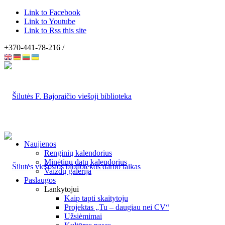
Link to Facebook
Link to Youtube
Link to Rss this site
+370-441-78-216 /
Naujienos
Renginių kalendorius
Minėtinų datų kalendorius
Vaizdų galerija
Paslaugos
Lankytojui
Kaip tapti skaitytoju
Projektas „Tu – daugiau nei CV“
Užsiėmimai