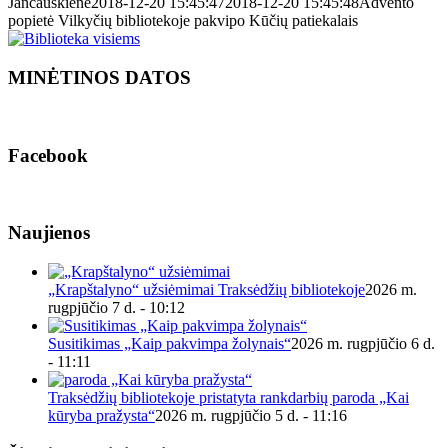
Jančauskienė
2018-12-20 15:45:47
2018-12-20 15:45:48
Advento
popietė Vilkyčių bibliotekoje pakvipo Kūčių patiekalais
MINĖTINOS DATOS
Facebook
Naujienos
„Krapštalyno“ užsiėmimai Traksėdžių bibliotekoje
2026 m.
rugpjūčio 7 d. - 10:12
Susitikimas „Kaip pakvimpa žolynais“
2026 m. rugpjūčio 6 d.
- 11:11
Traksėdžių bibliotekoje pristatyta rankdarbių paroda „Kai
kūryba pražysta“
2026 m. rugpjūčio 5 d. - 11:16