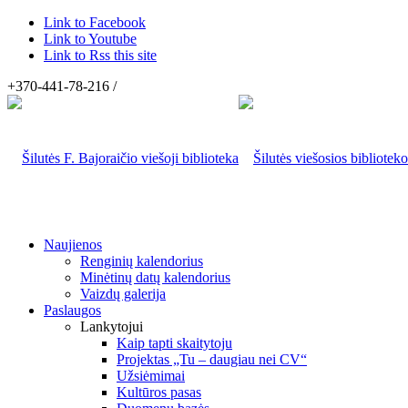
Link to Facebook
Link to Youtube
Link to Rss this site
+370-441-78-216 /
Naujienos
Renginių kalendorius
Minėtinų datų kalendorius
Vaizdų galerija
Paslaugos
Lankytojui
Kaip tapti skaitytoju
Projektas „Tu – daugiau nei CV“
Užsiėmimai
Kultūros pasas