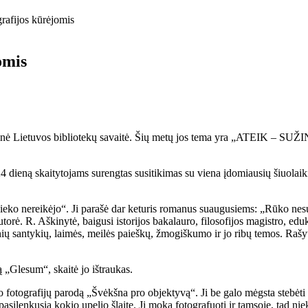
grafijos kūrėjomis
omis
alinė Lietuvos bibliotekų savaitė. Šių metų jos tema yra „ATEIK – S
o 24 dieną skaitytojams surengtas susitikimas su viena įdomiausių šiuol
 nereikėjo“. Ji parašė dar keturis romanus suaugusiems: „Rūko nesugad
orė. R. Aškinytė, baigusi istorijos bakalauro, filosofijos magistro, eduko
nių santykių, laimės, meilės paieškų, žmogiškumo ir jo ribų temos. Rašyt
 „Glesum“, skaitė jo ištraukas.
fotografijų parodą „Švėkšna pro objektyvą“. Ji be galo mėgsta stebėti ir
silenkusią kokio upelio šlaite. Ji moka fotografuoti ir tamsoje, tad nieko