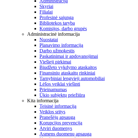
Administracija
Skyriai
Filialai
Profesinė sąjunga
Bibliotekos taryba
Komisijos, darbo grupės
Administracinė informacija
Nuostatai
Planavimo informacija
Darbo užmokestis
Paskatinimai ir apdovanojimai
Viešieji pirkimai
Biudžeto vykdymo ataskaitos
Finansinių ataskaitų rinkiniai
Tarnybiniai lengvieji automobiliai
Lėšos veiklai viešinti
Prieinamumas
Ūkio subjektų priežiūra
Kita informacija
Teisinė informacija
Veiklos sritys
Pranešėjų apsauga
Korupcijos prevencija
Atviri duomenys
Asmens duomenų apsauga