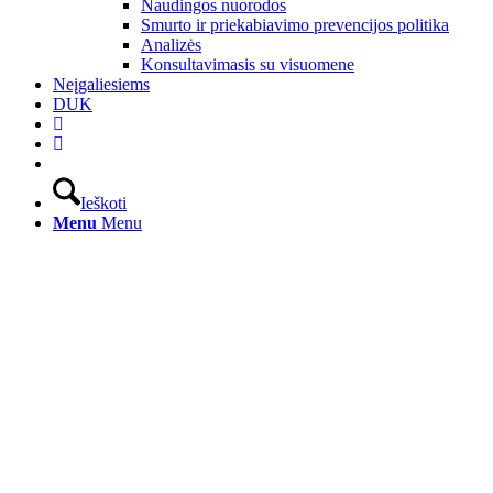
Naudingos nuorodos
Smurto ir priekabiavimo prevencijos politika
Analizės
Konsultavimasis su visuomene
Neįgaliesiems
DUK
Ieškoti
Menu
Menu