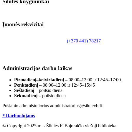
Šilutės knygininkai
Įmonės rekvizitai
Biudžetinė įstaiga.
Šilutės rajono savivaldybės Fridricho Bajoraičio
Tilžės g. 10, LT-99172, Šilutė, tel.
(+370 441) 78217
,
el. paštas info@silutevb.lt, www.silutevb.lt
Duomenys kaupiami ir saugomi Juridinių asmenų
registre, įmonės kodas 190700188.
Administracijos darbo laikas
Pirmadienį–ketvirtadienį –
08:00–12:00 ir 12:45–17:00
Penktadienį –
08:00–12:00 ir 12:45–15:45
Šeštadienį –
poilsio diena
Sekmadienį –
poilsio diena
Puslapio administratorius administratorius@silutevb.lt
* Darbuotojams
© Copyright 2025 m. - Šilutės F. Bajoraičio viešoji biblioteka