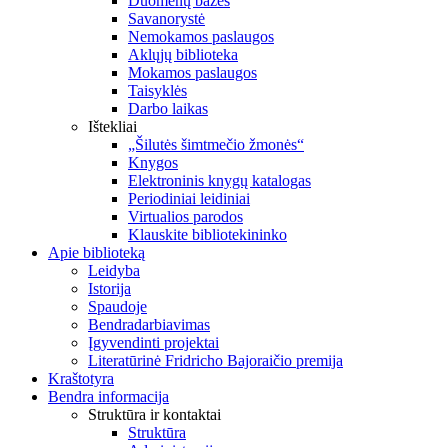
Duomenų bazės
Savanorystė
Nemokamos paslaugos
Aklųjų biblioteka
Mokamos paslaugos
Taisyklės
Darbo laikas
Ištekliai
„Šilutės šimtmečio žmonės“
Knygos
Elektroninis knygų katalogas
Periodiniai leidiniai
Virtualios parodos
Klauskite bibliotekininko
Apie biblioteką
Leidyba
Istorija
Spaudoje
Bendradarbiavimas
Įgyvendinti projektai
Literatūrinė Fridricho Bajoraičio premija
Kraštotyra
Bendra informacija
Struktūra ir kontaktai
Struktūra