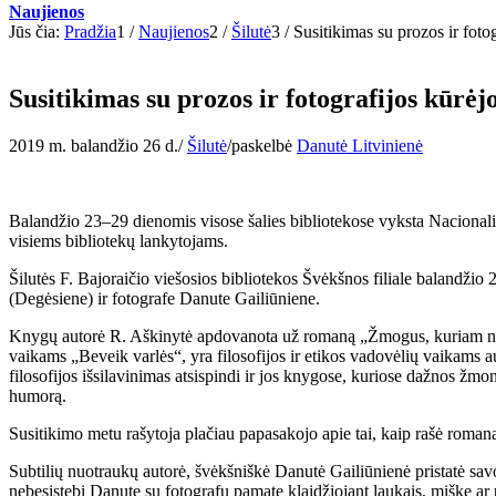
Naujienos
Jūs čia:
Pradžia
1
/
Naujienos
2
/
Šilutė
3
/
Susitikimas su prozos ir foto
Susitikimas su prozos ir fotografijos kūrėj
2019 m. balandžio 26 d.
/
Šilutė
/
paskelbė
Danutė Litvinienė
Balandžio 23–29 dienomis visose šalies bibliotekose vyksta Nacion
visiems bibliotekų lankytojams.
Šilutės F. Bajoraičio viešosios bibliotekos Švėkšnos filiale balandži
(Degėsiene) ir fotografe Danute Gailiūniene.
Knygų autorė R. Aškinytė apdovanota už romaną „Žmogus, kuriam nieko
vaikams „Beveik varlės“, yra filosofijos ir etikos vadovėlių vaikams aut
filosofijos išsilavinimas atsispindi ir jos knygose, kuriose dažnos žmo
humorą.
Susitikimo metu rašytoja plačiau papasakojo apie tai, kaip rašė romaną
Subtilių nuotraukų autorė, švėkšniškė Danutė Gailiūnienė pristatė savo 
nebesistebi Danutę su fotografu pamatę klaidžiojant laukais, miške ar pa