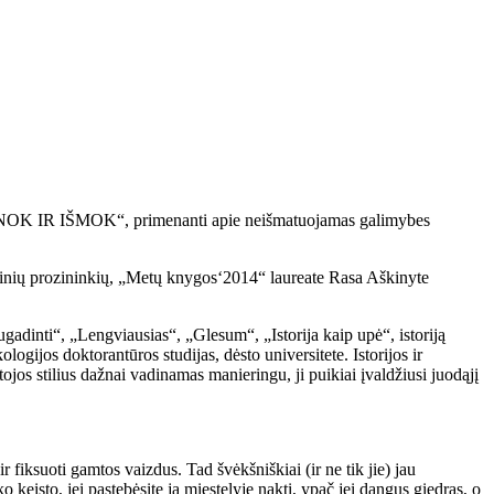
UŽINOK IR IŠMOK“, primenanti apie neišmatuojamas galimybes
aikinių prozininkių, „Metų knygos‘2014“ laureate Rasa Aškinyte
inti“, „Lengviausias“, „Glesum“, „Istorija kaip upė“, istoriją
logijos doktorantūros studijas, dėsto universitete. Istorijos ir
ojos stilius dažnai vadinamas manieringu, ji puikiai įvaldžiusi juodąjį
 fiksuoti gamtos vaizdus. Tad švėkšniškiai (ir ne tik jie) jau
 keisto, jei pastebėsite ją miestelyje naktį, ypač jei dangus giedras, o