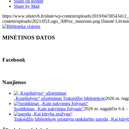
Share on Reddit
Share by Mail
https://www.silutevb.lt/silute/wp-content/uploads/2019/04/5854
content/uploads/2021/05/Logo_30Proc_mazesnis.png
Danutė Litvini
MINĖTINOS DATOS
Facebook
Naujienos
„Krapštalyno“ užsiėmimai Traksėdžių bibliotekoje
2026 m. rugp
Susitikimas „Kaip pakvimpa žolynais“
2026 m. rugpjūčio 6 d. -
Traksėdžių bibliotekoje pristatyta rankdarbių paroda „Kai kūry