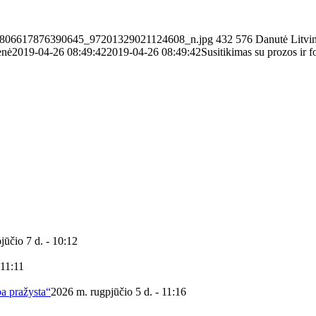
3412_806617876390645_97201329021124608_n.jpg
432
576
Danutė Litvi
enė
2019-04-26 08:49:42
2019-04-26 08:49:42
Susitikimas su prozos ir f
jūčio 7 d. - 10:12
 11:11
ba pražysta“
2026 m. rugpjūčio 5 d. - 11:16