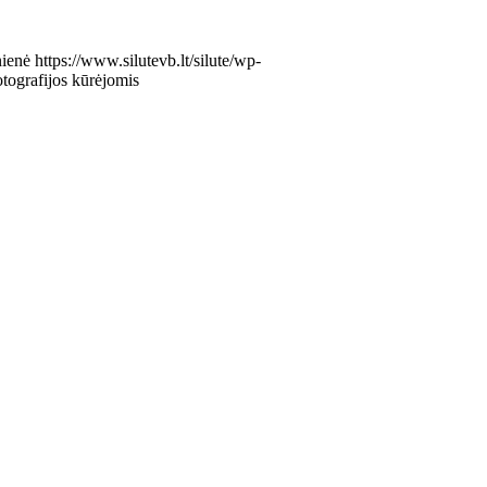
nienė
https://www.silutevb.lt/silute/wp-
otografijos kūrėjomis