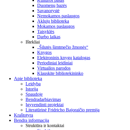
Kultūros pasas
Duomenų bazės
Savanorystė
Nemokamos paslaugos
Aklųjų biblioteka
Mokamos paslaugos
Taisyklės
Darbo laikas
Ištekliai
„Šilutės šimtmečio žmonės“
Knygos
Elektroninis knygų katalogas
Periodiniai leidiniai
Virtualios parodos
Klauskite bibliotekininko
Apie biblioteką
Leidyba
Istorija
Spaudoje
Bendradarbiavimas
Įgyvendinti projektai
Literatūrinė Fridricho Bajoraičio premija
Kraštotyra
Bendra informacija
Struktūra ir kontaktai