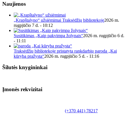
Naujienos
„Krapštalyno“ užsiėmimai Traksėdžių bibliotekoje
2026 m.
rugpjūčio 7 d. - 10:12
Susitikimas „Kaip pakvimpa žolynais“
2026 m. rugpjūčio 6 d.
- 11:11
Traksėdžių bibliotekoje pristatyta rankdarbių paroda „Kai
kūryba pražysta“
2026 m. rugpjūčio 5 d. - 11:16
Šilutės knygininkai
Įmonės rekvizitai
Biudžetinė įstaiga.
Šilutės rajono savivaldybės Fridricho
Bajoraičio viešoji biblioteka
Tilžės g. 10, LT-99172, Šilutė, tel.
(+370 441) 78217
,
el. paštas info@silutevb.lt, www.silutevb.lt
Duomenys kaupiami ir saugomi Juridinių asmenų
registre, įmonės kodas 190700188.