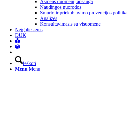
Asmens duomenų apsauga
Naudingos nuorodos
Smurto ir priekabiavimo prevencijos politika
Analizės
Konsultavimasis su visuomene
Neįgaliesiems
DUK
Ieškoti
Menu
Menu