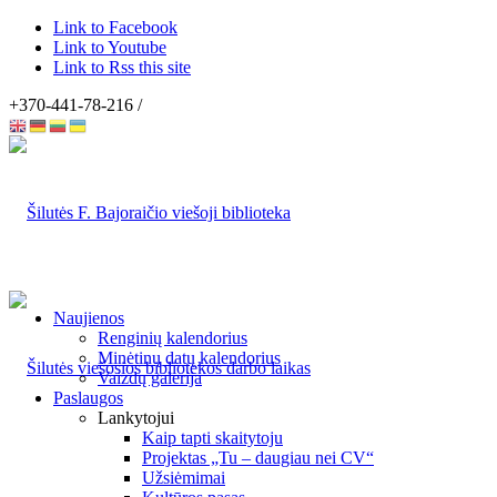
Link to Facebook
Link to Youtube
Link to Rss this site
+370-441-78-216 /
Naujienos
Renginių kalendorius
Minėtinų datų kalendorius
Vaizdų galerija
Paslaugos
Lankytojui
Kaip tapti skaitytoju
Projektas „Tu – daugiau nei CV“
Užsiėmimai