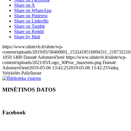
Share on X
Share on WhatsApp
Share on Pinterest
Share on LinkedIn
Share on Tumblr
Share on Reddit
Share by Mail
https://www.silutevb.lt/silute/wp-
content/uploads/2019/05/58460601_1532418516894311_218732210
1050
1400
Danutė Adomavičienė
https://www.silutevb.lt/silute/wp-
content/uploads/2021/05/Logo_30Proc_mazesnis.png
Danutė
Adomavičienė
2019-05-06 13:42:25
2019-05-06 13:42:25
Vaikų
Velykėlės Pašyšiuose
MINĖTINOS DATOS
Facebook