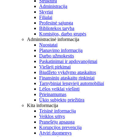
Struktūra
Administracija
Skyriai
Filialai
Profesinė sąjunga
Bibliotekos taryba
Komisijos, darbo grupės
Administracinė informacija
Nuostatai
Planavimo informacija
Darbo užmokestis
Paskatinimai ir apdovanojimai
Viešieji pirkimai
Biudžeto vykdymo ataskaitos
Finansinių ataskaitų rinkiniai
Tarnybiniai lengvieji automobiliai
Lėšos veiklai viešinti
Prieinamumas
Ūkio subjektų priežiūra
Kita informacija
Teisinė informacija
Veiklos sritys
Pranešėjų apsauga
Korupcijos prevencija
Atviri duomenys