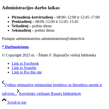
Administracijos darbo laikas
Pirmadienį–ketvirtadienį –
08:00–12:00 ir 12:45–17:00
Penktadienį –
08:00–12:00 ir 12:45–15:45
Šeštadienį –
poilsio diena
Sekmadienį –
poilsio diena
Puslapio administratorius administratorius@silutevb.lt
* Darbuotojams
© Copyright 2025 m. - Šilutės F. Bajoraičio viešoji biblioteka
Link to Facebook
Link to Youtube
Link to Rss this site
Vydūno gimnazijos gimnazistai bendravo su literatūros agentu ir
rašytoju...
Ketvirtokų viešnagė Rusnės bibliotekoje
Scroll to top