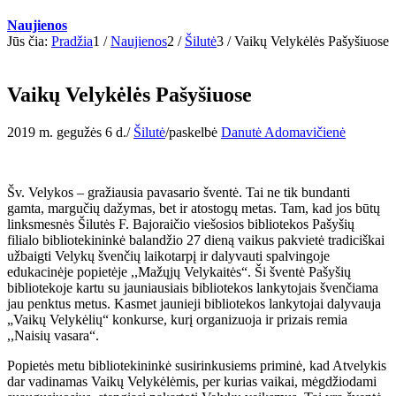
Naujienos
Jūs čia:
Pradžia
1
/
Naujienos
2
/
Šilutė
3
/
Vaikų Velykėlės Pašyšiuose
Vaikų Velykėlės Pašyšiuose
2019 m. gegužės 6 d.
/
Šilutė
/
paskelbė
Danutė Adomavičienė
Šv. Velykos – gražiausia pavasario šventė. Tai ne tik bundanti
gamta, margučių dažymas, bet ir atostogų metas. Tam, kad jos būtų
linksmesnės Šilutės F. Bajoraičio viešosios bibliotekos Pašyšių
filialo bibliotekininkė balandžio 27 dieną vaikus pakvietė tradiciškai
užbaigti Velykų švenčių laikotarpį ir dalyvauti spalvingoje
edukacinėje popietėje ,,Mažųjų Velykaitės“. Ši šventė Pašyšių
bibliotekoje kartu su jauniausiais bibliotekos lankytojais švenčiama
jau penktus metus. Kasmet jaunieji bibliotekos lankytojai dalyvauja
„Vaikų Velykėlių“ konkurse, kurį organizuoja ir prizais remia
,,Naisių vasara“.
Popietės metu bibliotekininkė susirinkusiems priminė, kad Atvelykis
dar vadinamas Vaikų Velykėlėmis, per kurias vaikai, mėgdžiodami