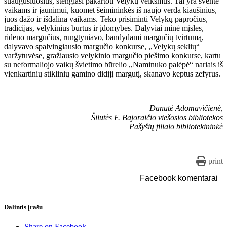
suaugusiuosius, stengiasi pakartoti Velykų veiksmus. Tai yra šventė
vaikams ir jaunimui, kuomet šeimininkės iš naujo verda kiaušinius,
juos dažo ir išdalina vaikams. Teko prisiminti Velykų papročius,
tradicijas, velykinius burtus ir įdomybes. Dalyviai minė mįsles,
rideno margučius, rungtyniavo, bandydami margučių tvirtumą,
dalyvavo spalvingiausio margučio konkurse, ,,Velykų seklių“
varžytuvėse, gražiausio velykinio margučio piešimo konkurse, kartu
su neformaliojo vaikų švietimo būrelio ,,Naminuko palėpė“ nariais iš
vienkartinių stiklinių gamino didįjį margutį, skanavo keptus zefyrus.
Danutė Adomavičienė,
Šilutės F. Bajoraičio viešosios bibliotekos
Pašyšių filialo bibliotekininkė
print
Facebook komentarai
Dalintis įrašu
Share on Facebook