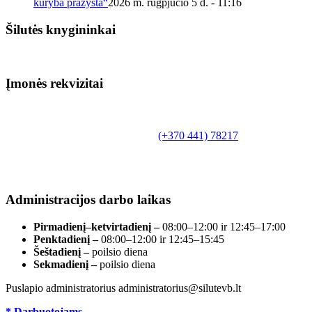
kūryba pražysta“
2026 m. rugpjūčio 5 d. - 11:16
Šilutės knygininkai
Įmonės rekvizitai
Biudžetinė įstaiga.
Šilutės rajono savivaldybės Fridricho
Bajoraičio viešoji biblioteka
Tilžės g. 10, LT-99172, Šilutė, tel.
(+370 441) 78217
,
el. paštas info@silutevb.lt, www.silutevb.lt
Duomenys kaupiami ir saugomi Juridinių asmenų
registre, įmonės kodas 190700188.
Administracijos darbo laikas
Pirmadienį–ketvirtadienį –
08:00–12:00 ir 12:45–17:00
Penktadienį –
08:00–12:00 ir 12:45–15:45
Šeštadienį –
poilsio diena
Sekmadienį –
poilsio diena
Puslapio administratorius administratorius@silutevb.lt
* Darbuotojams