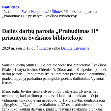
Naujienos
Jūs čia:
Pradžia
1
/
Naujienos
2
/
Šilutė
3
/
Dailės darbų paroda
„Prabudimas II“ pristatyta Švėkšnos bibliotekoje...
Dailės darbų paroda „Prabudimas II“
pristatyta Švėkšnos bibliotekoje
2020 m. sausio 10 d.
/
Šilutė
/
paskelbė
Danutė Litvinienė
Sausio 9 dieną Šilutės F. Bajoraičio viešosios bibliotekos Švėkšnos
filiale pristatyta Jovitos Eidėnienės (Skomantai, Klaipėdos r.) dailės
darbų paroda „Prabudimas II“. Autorė nėra profesionali dailininkė,
pradėti tapyti ją paskatino palangiškis poetas, dailininkas Vytautas
Kusas.
Meno galia Jovitos sieloje slypėjo nuo vaikystės. ,,Niekas net
nenumanė, kad piešimo pamokas aš labiausiai lankiau… O jų
vidurinėje mokykloje jau nebebuvo… Tik braižyba, sienlaikraščių
,,Spyglys“, ,,Ežys“ apipavidalinimas, 37-osios abiturientų laidos
ženkliuko, kaukių darymas, plakatų rašymas (plakatinė plunksna