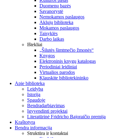
Kultūros pasas
Duomenų bazės
Savanorystė
Nemokamos paslaugos
Aklųjų biblioteka
Mokamos paslaugos
Taisyklės
Darbo laikas
Ištekliai
„Šilutės šimtmečio žmonės“
Knygos
Elektroninis knygų katalogas
Periodiniai leidiniai
Virtualios parodos
Klauskite bibliotekininko
Apie biblioteką
Leidyba
Istorija
Spaudoje
Bendradarbiavimas
Įgyvendinti projektai
Literatūrinė Fridricho Bajoraičio premija
Kraštotyra
Bendra informacija
Struktūra ir kontaktai