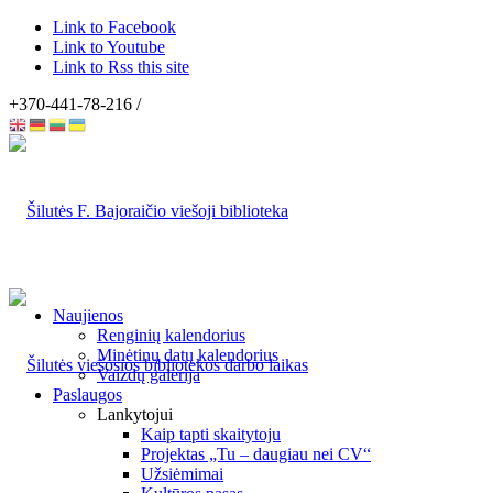
Link to Facebook
Link to Youtube
Link to Rss this site
+370-441-78-216 /
Naujienos
Renginių kalendorius
Minėtinų datų kalendorius
Vaizdų galerija
Paslaugos
Lankytojui
Kaip tapti skaitytoju
Projektas „Tu – daugiau nei CV“
Užsiėmimai