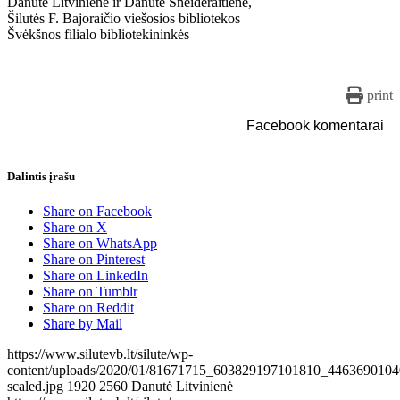
Danutė Litvinienė ir Danutė Šneideraitienė,
Šilutės F. Bajoraičio viešosios bibliotekos
Švėkšnos filialo bibliotekininkės
print
Facebook komentarai
Dalintis įrašu
Share on Facebook
Share on X
Share on WhatsApp
Share on Pinterest
Share on LinkedIn
Share on Tumblr
Share on Reddit
Share by Mail
https://www.silutevb.lt/silute/wp-
content/uploads/2020/01/81671715_603829197101810_446369010
scaled.jpg
1920
2560
Danutė Litvinienė