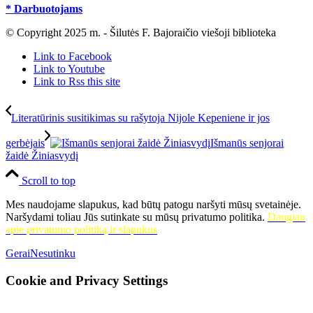
* Darbuotojams
© Copyright 2025 m. - Šilutės F. Bajoraičio viešoji biblioteka
Link to Facebook
Link to Youtube
Link to Rss this site
Literatūrinis susitikimas su rašytoja Nijole Kepeniene ir jos
gerbėjais
Išmanūs senjorai
žaidė Žiniasvydį
Scroll to top
Mes naudojame slapukus, kad būtų patogu naršyti mūsų svetainėje.
Naršydami toliau Jūs sutinkate su mūsų privatumo politika.
Daugiau
apie privatumo politiką ir slapukus
Gerai
Nesutinku
Cookie and Privacy Settings