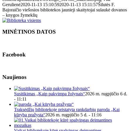
Gerulienė
2020-11-13 15:10:59
2020-11-13 15:11:57
Šilutės F.
Bajoraičio viešosios bibliotekos jaunieji skaitytojai sulaukė dovanos
– knygos žymeklių
MINĖTINOS DATOS
Facebook
Naujienos
Susitikimas „Kaip pakvimpa žolynais“
2026 m. rugpjūčio 6 d.
- 11:11
Traksėdžių bibliotekoje pristatyta rankdarbių paroda „Kai
kūryba pražysta“
2026 m. rugpjūčio 5 d. - 11:16
Vaikai bibliotekoje kūrė spalvingas deimantines