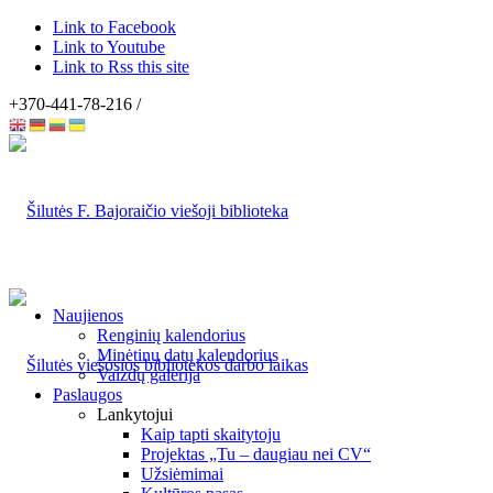
Link to Facebook
Link to Youtube
Link to Rss this site
+370-441-78-216 /
Naujienos
Renginių kalendorius
Minėtinų datų kalendorius
Vaizdų galerija
Paslaugos
Lankytojui
Kaip tapti skaitytoju
Projektas „Tu – daugiau nei CV“
Užsiėmimai