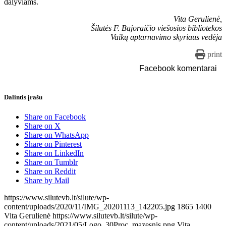
dalyviams.
Vita Gerulienė,
Šilutės F. Bajoraičio viešosios bibliotekos
Vaikų aptarnavimo skyriaus vedėja
print
Facebook komentarai
Dalintis įrašu
Share on Facebook
Share on X
Share on WhatsApp
Share on Pinterest
Share on LinkedIn
Share on Tumblr
Share on Reddit
Share by Mail
https://www.silutevb.lt/silute/wp-
content/uploads/2020/11/IMG_20201113_142205.jpg
1865
1400
Vita Gerulienė
https://www.silutevb.lt/silute/wp-
content/uploads/2021/05/Logo_30Proc_mazesnis.png
Vita