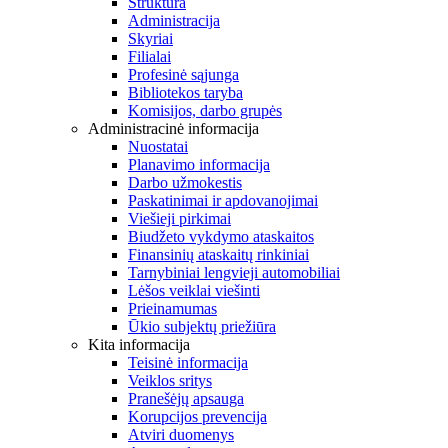
Struktūra
Administracija
Skyriai
Filialai
Profesinė sąjunga
Bibliotekos taryba
Komisijos, darbo grupės
Administracinė informacija
Nuostatai
Planavimo informacija
Darbo užmokestis
Paskatinimai ir apdovanojimai
Viešieji pirkimai
Biudžeto vykdymo ataskaitos
Finansinių ataskaitų rinkiniai
Tarnybiniai lengvieji automobiliai
Lėšos veiklai viešinti
Prieinamumas
Ūkio subjektų priežiūra
Kita informacija
Teisinė informacija
Veiklos sritys
Pranešėjų apsauga
Korupcijos prevencija
Atviri duomenys