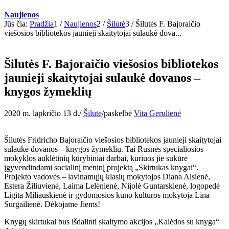
Naujienos
Jūs čia:
Pradžia
1
/
Naujienos
2
/
Šilutė
3
/
Šilutės F. Bajoraičio
viešosios bibliotekos jaunieji skaitytojai sulaukė dova...
Šilutės F. Bajoraičio viešosios bibliotekos
jaunieji skaitytojai sulaukė dovanos –
knygos žymeklių
2020 m. lapkričio 13 d.
/
Šilutė
/
paskelbė
Vita Gerulienė
Šilutės Fridricho Bajoraičio viešosios bibliotekos jaunieji skaitytojai
sulaukė dovanos – knygos žymeklių. Tai Rusnės specialiosios
mokyklos auklėtinių kūrybiniai darbai, kuriuos jie sukūrė
įgyvendindami socialinį meninį projektą „Skirtukas knygai“.
Projekto vadovės – lavinamųjų klasių mokytojos Diana Alsienė,
Estera Žiliuvienė, Laima Lelėnienė, Nijolė Guntarskienė, logopedė
Ligita Miliauskienė ir gydomosios kūno kultūros mokytoja Lina
Surgailienė. Dėkojame Jiems!
Knygų skirtukai bus išdalinti skaitymo akcijos „Kalėdos su knyga“