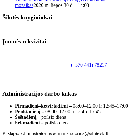
mozaikas
2026 m. liepos 30 d. - 14:08
Šilutės knygininkai
Įmonės rekvizitai
Biudžetinė įstaiga.
Šilutės rajono savivaldybės Fridricho
Bajoraičio viešoji biblioteka
Tilžės g. 10, LT-99172, Šilutė, tel.
(+370 441) 78217
,
el. paštas info@silutevb.lt, www.silutevb.lt
Duomenys kaupiami ir saugomi Juridinių asmenų
registre, įmonės kodas 190700188.
Administracijos darbo laikas
Pirmadienį–ketvirtadienį –
08:00–12:00 ir 12:45–17:00
Penktadienį –
08:00–12:00 ir 12:45–15:45
Šeštadienį –
poilsio diena
Sekmadienį –
poilsio diena
Puslapio administratorius administratorius@silutevb.lt