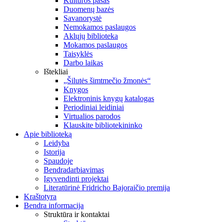
Kultūros pasas
Duomenų bazės
Savanorystė
Nemokamos paslaugos
Aklųjų biblioteka
Mokamos paslaugos
Taisyklės
Darbo laikas
Ištekliai
„Šilutės šimtmečio žmonės“
Knygos
Elektroninis knygų katalogas
Periodiniai leidiniai
Virtualios parodos
Klauskite bibliotekininko
Apie biblioteką
Leidyba
Istorija
Spaudoje
Bendradarbiavimas
Įgyvendinti projektai
Literatūrinė Fridricho Bajoraičio premija
Kraštotyra
Bendra informacija
Struktūra ir kontaktai