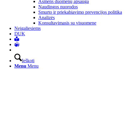
Asmens duomenų apsauga
Naudingos nuorodos
Smurto ir priekabiavimo prevencijos politika
Analizės
Konsultavimasis su visuomene
Neįgaliesiems
DUK
Ieškoti
Menu
Menu