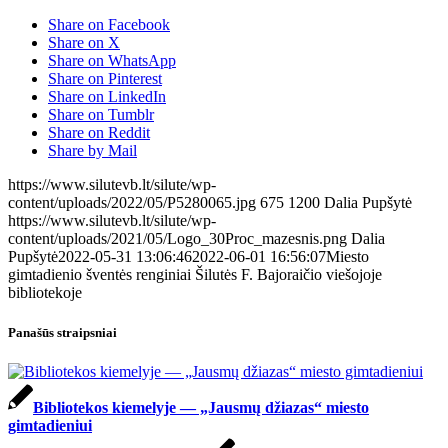
Share on Facebook
Share on X
Share on WhatsApp
Share on Pinterest
Share on LinkedIn
Share on Tumblr
Share on Reddit
Share by Mail
https://www.silutevb.lt/silute/wp-
content/uploads/2022/05/P5280065.jpg
675
1200
Dalia Pupšytė
https://www.silutevb.lt/silute/wp-
content/uploads/2021/05/Logo_30Proc_mazesnis.png
Dalia
Pupšytė
2022-05-31 13:06:46
2022-06-01 16:56:07
Miesto
gimtadienio šventės renginiai Šilutės F. Bajoraičio viešojoje
bibliotekoje
Panašūs straipsniai
Bibliotekos kiemelyje — „Jausmų džiazas“ miesto
gimtadieniui