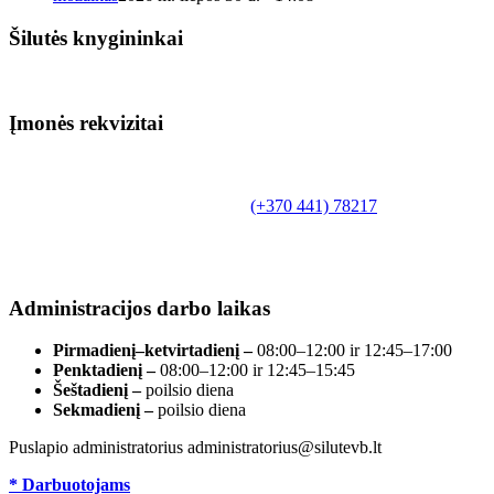
Šilutės knygininkai
Įmonės rekvizitai
Biudžetinė įstaiga.
Šilutės rajono savivaldybės Fridricho
Bajoraičio viešoji biblioteka
Tilžės g. 10, LT-99172, Šilutė, tel.
(+370 441) 78217
,
el. paštas info@silutevb.lt, www.silutevb.lt
Duomenys kaupiami ir saugomi Juridinių asmenų
registre, įmonės kodas 190700188.
Administracijos darbo laikas
Pirmadienį–ketvirtadienį –
08:00–12:00 ir 12:45–17:00
Penktadienį –
08:00–12:00 ir 12:45–15:45
Šeštadienį –
poilsio diena
Sekmadienį –
poilsio diena
Puslapio administratorius administratorius@silutevb.lt
* Darbuotojams