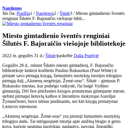
Naujienos
Jūs čia:
Pradžia
1
/
Naujienos
2
/
Šilutė
3
/
Miesto gimtadienio šventės
renginiai Šilutės F. Bajoraičio viešojoje bibli...
Miesto gimtadienio šventės renginiai
Šilutės F. Bajoraičio viešojoje bibliotekoje
2022 m. gegužės 31 d.
/
Šilutė
/
paskelbė
Dalia Pupšytė
Gegužės 28 d., minint Šilutės miesto gimtadienį, F. Bajoraičio
bibliotekoje lankėsi kraštietis Paulius Bukauskas (Paul White) ir
pristatė savo pirmąją knygą, fantastinės nuotykių istorijos trilogijos
pirmąją dalį „Akmenų sergėtojai. Žemė-oras“. Šilutė – gimtasis P.
Bukausko miestas, kur prabėgo vaikystė, čia baigė Vydūno
gimnaziją. Dėl šios priežasties knygos pristatymas gimtajame mieste,
stebint pirmajai lietuvių kalbos ir literatūros mokytojai Aurelijai
Žymančienei, buvo labiau jaudinantis, nei kiti knygų pristatymai
Lietuvos miestuose.
„Akmenų sergėtojai. Žemė-oras“ yra pirmoji fantastinės nuotykių
trilogijos dalis. Tai intriguojanti istorija apie amžiną blogio ir gėrio
kovą, kurioje susipina nuotykiai, paslaptys, pavojai, žmogiški