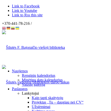
Link to Facebook
Link to Youtube
Link to Rss this site
+370-441-78-216 /
Naujienos
Renginių kalendorius
Minėtinų datų kalendorius
Vaizdų galerija
Paslaugos
Lankytojui
Kaip tapti skaitytoju
Projektas „Tu – daugiau nei CV“
Užsiėmimai