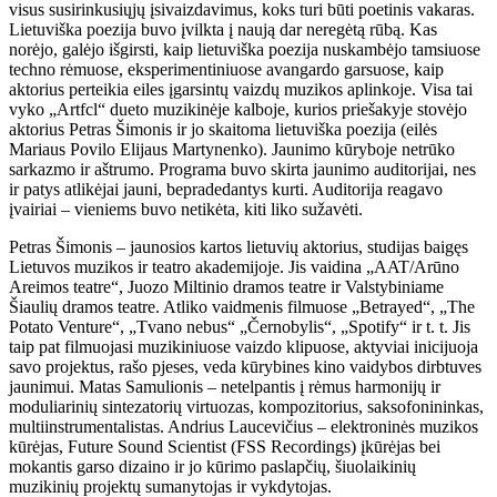
visus susirinkusiųjų įsivaizdavimus, koks turi būti poetinis vakaras.
Lietuviška poezija buvo įvilkta į naują dar neregėtą rūbą. Kas
norėjo, galėjo išgirsti, kaip lietuviška poezija nuskambėjo tamsiuose
techno rėmuose, eksperimentiniuose avangardo garsuose, kaip
aktorius perteikia eiles įgarsintų vaizdų muzikos aplinkoje. Visa tai
vyko „Artfcl“ dueto muzikinėje kalboje, kurios priešakyje stovėjo
aktorius Petras Šimonis ir jo skaitoma lietuviška poezija (eilės
Mariaus Povilo Elijaus Martynenko). Jaunimo kūryboje netrūko
sarkazmo ir aštrumo. Programa buvo skirta jaunimo auditorijai, nes
ir patys atlikėjai jauni, bepradedantys kurti. Auditorija reagavo
įvairiai – vieniems buvo netikėta, kiti liko sužavėti.
Petras Šimonis – jaunosios kartos lietuvių aktorius, studijas baigęs
Lietuvos muzikos ir teatro akademijoje. Jis vaidina „AAT/Arūno
Areimos teatre“, Juozo Miltinio dramos teatre ir Valstybiniame
Šiaulių dramos teatre. Atliko vaidmenis filmuose „Betrayed“, „The
Potato Venture“, „Tvano nebus“ „Černobylis“, „Spotify“ ir t. t. Jis
taip pat filmuojasi muzikiniuose vaizdo klipuose, aktyviai inicijuoja
savo projektus, rašo pjeses, veda kūrybines kino vaidybos dirbtuves
jaunimui. Matas Samulionis – netelpantis į rėmus harmonijų ir
moduliarinių sintezatorių virtuozas, kompozitorius, saksofonininkas,
multiinstrumentalistas. Andrius Laucevičius – elektroninės muzikos
kūrėjas, Future Sound Scientist (FSS Recordings) įkūrėjas bei
mokantis garso dizaino ir jo kūrimo paslapčių, šiuolaikinių
muzikinių projektų sumanytojas ir vykdytojas.