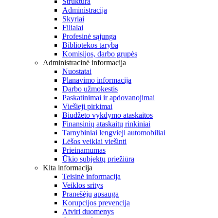
Struktūra
Administracija
Skyriai
Filialai
Profesinė sąjunga
Bibliotekos taryba
Komisijos, darbo grupės
Administracinė informacija
Nuostatai
Planavimo informacija
Darbo užmokestis
Paskatinimai ir apdovanojimai
Viešieji pirkimai
Biudžeto vykdymo ataskaitos
Finansinių ataskaitų rinkiniai
Tarnybiniai lengvieji automobiliai
Lėšos veiklai viešinti
Prieinamumas
Ūkio subjektų priežiūra
Kita informacija
Teisinė informacija
Veiklos sritys
Pranešėjų apsauga
Korupcijos prevencija
Atviri duomenys