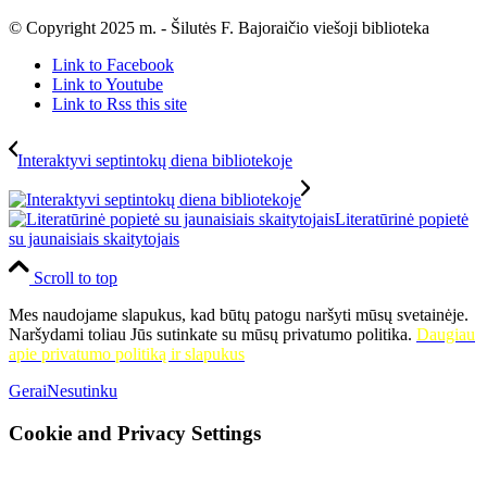
© Copyright 2025 m. - Šilutės F. Bajoraičio viešoji biblioteka
Link to Facebook
Link to Youtube
Link to Rss this site
Interaktyvi septintokų diena bibliotekoje
Literatūrinė popietė
su jaunaisiais skaitytojais
Scroll to top
Mes naudojame slapukus, kad būtų patogu naršyti mūsų svetainėje.
Naršydami toliau Jūs sutinkate su mūsų privatumo politika.
Daugiau
apie privatumo politiką ir slapukus
Gerai
Nesutinku
Cookie and Privacy Settings