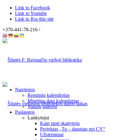
Link to Facebook
Link to Youtube
Link to Rss this site
+370-441-78-216 /
Naujienos
Renginių kalendorius
Minėtinų datų kalendorius
Vaizdų galerija
Paslaugos
Lankytojui
Kaip tapti skaitytoju
Projektas „Tu – daugiau nei CV“
Užsiėmimai