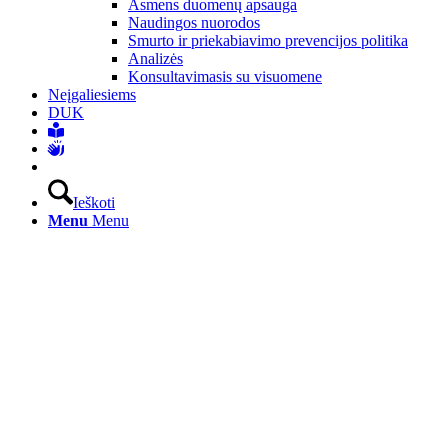
Asmens duomenų apsauga
Naudingos nuorodos
Smurto ir priekabiavimo prevencijos politika
Analizės
Konsultavimasis su visuomene
Neįgaliesiems
DUK
Ieškoti
Menu
Menu