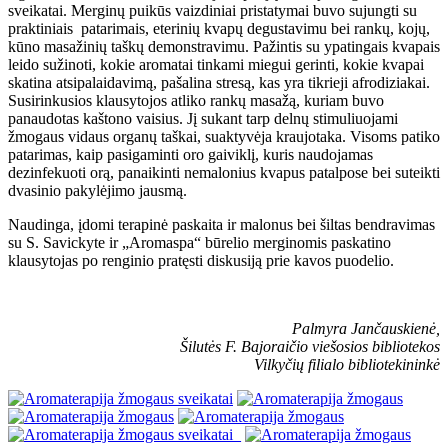
sveikatai. Merginų puikūs vaizdiniai pristatymai buvo sujungti su
praktiniais patarimais, eterinių kvapų degustavimu bei rankų, kojų,
kūno masažinių taškų demonstravimu. Pažintis su ypatingais kvapais
leido sužinoti, kokie aromatai tinkami miegui gerinti, kokie kvapai
skatina atsipalaidavimą, pašalina stresą, kas yra tikrieji afrodiziakai.
Susirinkusios klausytojos atliko rankų masažą, kuriam buvo
panaudotas kaštono vaisius. Jį sukant tarp delnų stimuliuojami
žmogaus vidaus organų taškai, suaktyvėja kraujotaka. Visoms patiko
patarimas, kaip pasigaminti oro gaiviklį, kuris naudojamas
dezinfekuoti orą, panaikinti nemalonius kvapus patalpose bei suteikti
dvasinio pakylėjimo jausmą.
Naudinga, įdomi terapinė paskaita ir malonus bei šiltas bendravimas
su S. Savickyte ir „Aromaspa“ būrelio merginomis paskatino
klausytojas po renginio pratęsti diskusiją prie kavos puodelio.
Palmyra Jančauskienė,
Šilutės F. Bajoraičio viešosios bibliotekos
Vilkyčių filialo bibliotekininkė