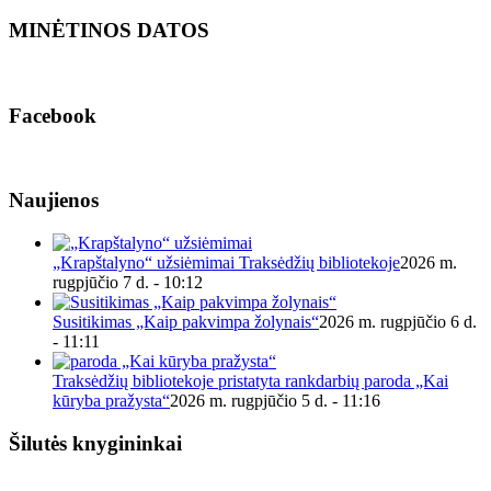
MINĖTINOS DATOS
Facebook
Naujienos
„Krapštalyno“ užsiėmimai Traksėdžių bibliotekoje
2026 m.
rugpjūčio 7 d. - 10:12
Susitikimas „Kaip pakvimpa žolynais“
2026 m. rugpjūčio 6 d.
- 11:11
Traksėdžių bibliotekoje pristatyta rankdarbių paroda „Kai
kūryba pražysta“
2026 m. rugpjūčio 5 d. - 11:16
Šilutės knygininkai