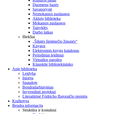
Kultūros pasas
Duomenų bazės
Savanorystė
Nemokamos paslaugos
Aklųjų biblioteka
Mokamos paslaugos
Taisyklės
Darbo laikas
Ištekliai
„Šilutės šimtmečio žmonės“
Knygos
Elektroninis knygų katalogas
Periodiniai leidiniai
Virtualios parodos
Klauskite bibliotekininko
Apie biblioteką
Leidyba
Istorija
Spaudoje
Bendradarbiavimas
Įgyvendinti projektai
Literatūrinė Fridricho Bajoraičio premija
Kraštotyra
Bendra informacija
Struktūra ir kontaktai