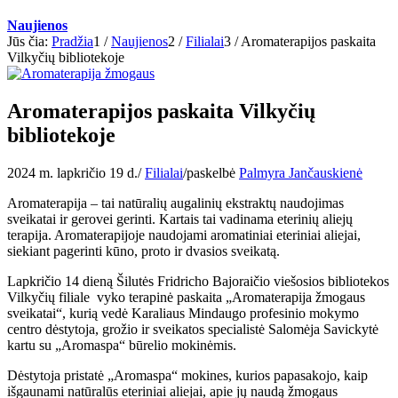
Naujienos
Jūs čia:
Pradžia
1
/
Naujienos
2
/
Filialai
3
/
Aromaterapijos paskaita
Vilkyčių bibliotekoje
Aromaterapijos paskaita Vilkyčių
bibliotekoje
2024 m. lapkričio 19 d.
/
Filialai
/
paskelbė
Palmyra Jančauskienė
Aromaterapija – tai natūralių augalinių ekstraktų naudojimas
sveikatai ir gerovei gerinti. Kartais tai vadinama eterinių aliejų
terapija. Aromaterapijoje naudojami aromatiniai eteriniai aliejai,
siekiant pagerinti kūno, proto ir dvasios sveikatą.
Lapkričio 14 dieną Šilutės Fridricho Bajoraičio viešosios bibliotekos
Vilkyčių filiale vyko terapinė paskaita „Aromaterapija žmogaus
sveikatai“, kurią vedė Karaliaus Mindaugo profesinio mokymo
centro dėstytoja, grožio ir sveikatos specialistė Salomėja Savickytė
kartu su „Aromaspa“ būrelio mokinėmis.
Dėstytoja pristatė „Aromaspa“ mokines, kurios papasakojo, kaip
išgaunami natūralūs eteriniai aliejai, apie jų naudą žmogaus