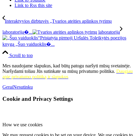
Link to Rss this site
Interaktyvios dirbtuvės „Tvarios ateities aplinkos tyrimų
laboratorija�...
Pristatyta pirmoji Uršulės Toleikytės poezijos
knyga „Šuo vaiduoklis�...
Scroll to top
Mes naudojame slapukus, kad būtų patogu naršyti mūsų svetainėje.
Naršydami toliau Jūs sutinkate su mūsų privatumo politika.
Daugiau
apie privatumo politiką ir slapukus
Gerai
Nesutinku
Cookie and Privacy Settings
How we use cookies
We may request cookies to be set on your device. We use cookies to