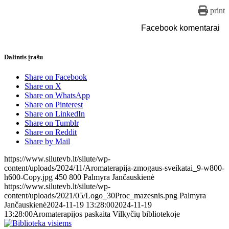
print
Facebook komentarai
Dalintis įrašu
Share on Facebook
Share on X
Share on WhatsApp
Share on Pinterest
Share on LinkedIn
Share on Tumblr
Share on Reddit
Share by Mail
https://www.silutevb.lt/silute/wp-
content/uploads/2024/11/Aromaterapija-zmogaus-sveikatai_9-w800-
h600-Copy.jpg
450
800
Palmyra Jančauskienė
https://www.silutevb.lt/silute/wp-
content/uploads/2021/05/Logo_30Proc_mazesnis.png
Palmyra
Jančauskienė
2024-11-19 13:28:00
2024-11-19
13:28:00
Aromaterapijos paskaita Vilkyčių bibliotekoje