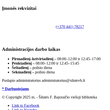
Įmonės rekvizitai
Biudžetinė įstaiga.
Šilutės rajono savivaldybės Fridricho
Bajoraičio viešoji biblioteka
Tilžės g. 10, LT-99172, Šilutė, tel.
(+370 441) 78217
,
el. paštas info@silutevb.lt, www.silutevb.lt
Duomenys kaupiami ir saugomi Juridinių asmenų
registre, įmonės kodas 190700188.
Administracijos darbo laikas
Pirmadienį–ketvirtadienį –
08:00–12:00 ir 12:45–17:00
Penktadienį –
08:00–12:00 ir 12:45–15:45
Šeštadienį –
poilsio diena
Sekmadienį –
poilsio diena
Puslapio administratorius administratorius@silutevb.lt
* Darbuotojams
© Copyright 2025 m. - Šilutės F. Bajoraičio viešoji biblioteka
Link to Facebook
Link to Youtube