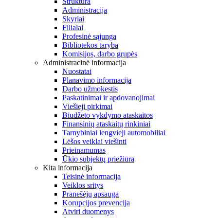
Struktūra
Administracija
Skyriai
Filialai
Profesinė sąjunga
Bibliotekos taryba
Komisijos, darbo grupės
Administracinė informacija
Nuostatai
Planavimo informacija
Darbo užmokestis
Paskatinimai ir apdovanojimai
Viešieji pirkimai
Biudžeto vykdymo ataskaitos
Finansinių ataskaitų rinkiniai
Tarnybiniai lengvieji automobiliai
Lėšos veiklai viešinti
Prieinamumas
Ūkio subjektų priežiūra
Kita informacija
Teisinė informacija
Veiklos sritys
Pranešėjų apsauga
Korupcijos prevencija
Atviri duomenys