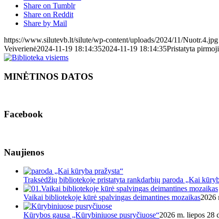
Share on Tumblr
Share on Reddit
Share by Mail
https://www.silutevb.lt/silute/wp-content/uploads/2024/11/Nuotr.4.jpg
Veiverienė
2024-11-19 18:14:35
2024-11-19 18:14:35
Pristatyta pirmo
MINĖTINOS DATOS
Facebook
Naujienos
Traksėdžių bibliotekoje pristatyta rankdarbių paroda „Kai kūry
Vaikai bibliotekoje kūrė spalvingas deimantines mozaikas
2026 
Kūrybos gausa „Kūrybiniuose pusryčiuose“
2026 m. liepos 28 d