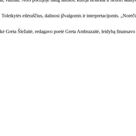
Toleikytės eilėraščius, dalinosi įžvalgomis ir interpretacijomis. „Norė
inkė Greta Šležaitė, redagavo poetė Greta Ambrazaitė, leidybą finansavo