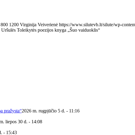
800
1200
Virginija Veiverienė
https://www.silutevb.lt/silute/wp-con
ji Uršulės Toleikytės poezijos knyga „Šuo vaiduoklis“
ba pražysta“
2026 m. rugpjūčio 5 d. - 11:16
m. liepos 30 d. - 14:08
. - 15:43