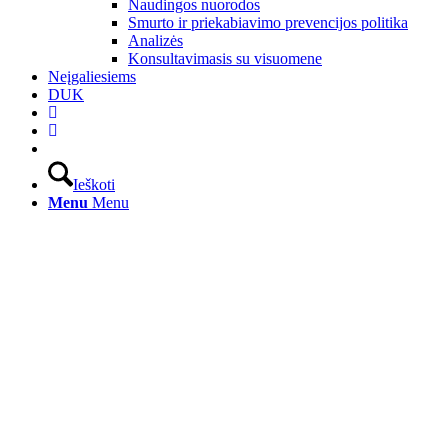
Naudingos nuorodos
Smurto ir priekabiavimo prevencijos politika
Analizės
Konsultavimasis su visuomene
Neįgaliesiems
DUK
Ieškoti
Menu
Menu