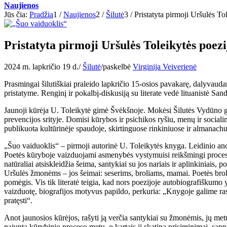
Naujienos
Jūs čia:
Pradžia
1
/
Naujienos
2
/
Šilutė
3
/
Pristatyta pirmoji Uršulės To
Pristatyta pirmoji Uršulės Toleikytės poez
2024 m. lapkričio 19 d.
/
Šilutė
/
paskelbė
Virginija Veiverienė
Prasmingai šilutiškiai praleido lapkričio 15-osios pavakarę, dalyvauda
pristatyme. Renginį ir pokalbį-diskusiją su literate vedė lituanistė Sa
Jaunoji kūrėja U. Toleikytė gimė Švėkšnoje. Mokėsi Šilutės Vydūno gim
prevencijos srityje. Domisi kūrybos ir psichikos ryšiu, menų ir sociali
publikuota kultūrinėje spaudoje, skirtinguose rinkiniuose ir almanachu
„Šuo vaiduoklis“ – pirmoji autorinė U. Toleikytės knyga. Leidinio anota
Poetės kūryboje vaizduojami asmenybės vystymuisi reikšmingi procesai
natūraliai atsiskleidžia šeima, santykiai su jos nariais ir aplinkiniais
Uršulės žmonėms – jos šeimai: seserims, broliams, mamai. Poetės broli
pomėgis. Vis tik literatė teigia, kad nors poezijoje autobiografiškumo 
vaizduotę, biografijos motyvus papildo, perkuria: „Knygoje galime rasti
pratęsti“.
Anot jaunosios kūrėjos, rašyti ją verčia santykiai su žmonėmis, jų met
pajunta kūrybinio proceso metu, o kartais jį skatina prisiminimai, sapn