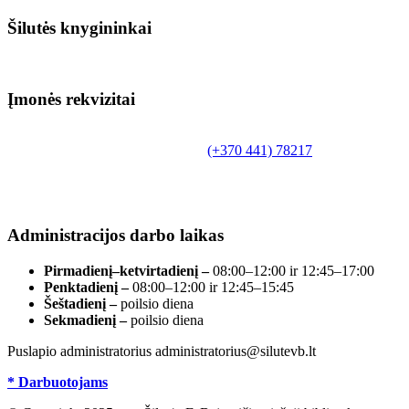
Šilutės knygininkai
Įmonės rekvizitai
Biudžetinė įstaiga.
Šilutės rajono savivaldybės Fridricho Bajoraičio
Tilžės g. 10, LT-99172, Šilutė, tel.
(+370 441) 78217
,
el. paštas info@silutevb.lt, www.silutevb.lt
Duomenys kaupiami ir saugomi Juridinių asmenų
registre, įmonės kodas 190700188.
Administracijos darbo laikas
Pirmadienį–ketvirtadienį –
08:00–12:00 ir 12:45–17:00
Penktadienį –
08:00–12:00 ir 12:45–15:45
Šeštadienį –
poilsio diena
Sekmadienį –
poilsio diena
Puslapio administratorius administratorius@silutevb.lt
* Darbuotojams