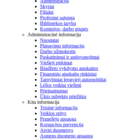
Administracija
Skyriai
Filialai
Profesinė sąjunga
Bibliotekos taryba
Komisijos, darbo grupės
Administracinė informacija
Nuostatai
Planavimo informacija
Darbo užmokestis
Paskatinimai ir apdovanojimai
Viešieji pirkimai
Biudžeto vykdymo ataskaitos
Finansinių ataskaitų rinkiniai
Tarnybiniai lengvieji automobiliai
Lėšos veiklai viešinti
Prieinamumas
Ūkio subjektų priežiūra
Kita informacija
Teisinė informacija
Veiklos sritys
Pranešėjų apsauga
Korupcijos prevencija
Atviri duomenys
Asmens duomenų apsauga