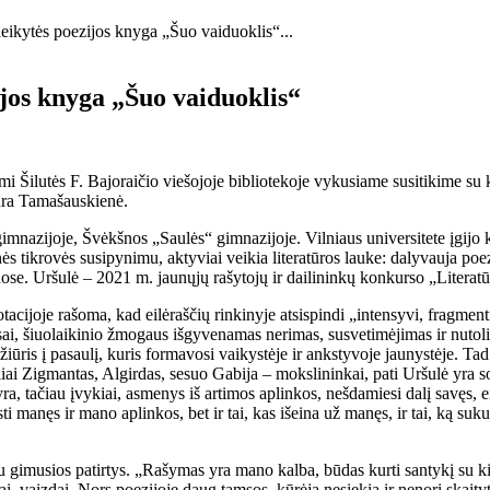
leikytės poezijos knyga „Šuo vaiduoklis“...
ijos knyga „Šuo vaiduoklis“
mi Šilutės F. Bajoraičio viešojoje bibliotekoje vykusiame susitikime su 
ndra Tamašauskienė.
nazijoje, Švėkšnos „Saulės“ gimnazijoje. Vilniaus universitete įgijo kl
nės tikrovės susipynimu, aktyviai veikia literatūros lauke: dalyvauja poez
ose. Uršulė – 2021 m. jaunųjų rašytojų ir dailininkų konkurso „Literatūr
cijoje rašoma, kad eilėraščių rinkinyje atsispindi „intensyvi, fragmentiš
, šiuolaikinio žmogaus išgyvenamas nerimas, susvetimėjimas ir nutolimas
, požiūris į pasaulį, kuris formavosi vaikystėje ir ankstyvoje jaunystėje
ai Zigmantas, Algirdas, sesuo Gabija – mokslininkai, pati Uršulė yra so
yra, tačiau įvykiai, asmenys iš artimos aplinkos, nešdamiesi dalį savęs, 
 manęs ir mano aplinkos, bet ir tai, kas išeina už manęs, ir tai, ką sukur
u gimusios patirtys. „Rašymas yra mano kalba, būdas kurti santykį su kit
ai, vaizdai. Nors poezijoje daug tamsos, kūrėja nesiekia ir nenori skaity