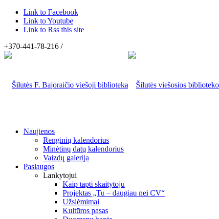
Link to Facebook
Link to Youtube
Link to Rss this site
+370-441-78-216 /
Naujienos
Renginių kalendorius
Minėtinų datų kalendorius
Vaizdų galerija
Paslaugos
Lankytojui
Kaip tapti skaitytoju
Projektas „Tu – daugiau nei CV“
Užsiėmimai
Kultūros pasas