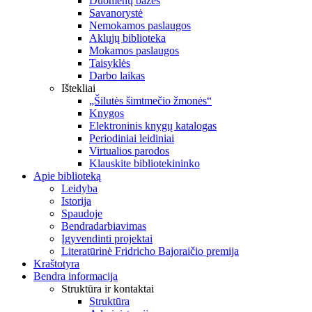
Duomenų bazės
Savanorystė
Nemokamos paslaugos
Aklųjų biblioteka
Mokamos paslaugos
Taisyklės
Darbo laikas
Ištekliai
„Šilutės šimtmečio žmonės“
Knygos
Elektroninis knygų katalogas
Periodiniai leidiniai
Virtualios parodos
Klauskite bibliotekininko
Apie biblioteką
Leidyba
Istorija
Spaudoje
Bendradarbiavimas
Įgyvendinti projektai
Literatūrinė Fridricho Bajoraičio premija
Kraštotyra
Bendra informacija
Struktūra ir kontaktai
Struktūra