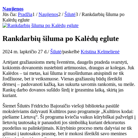
Naujienos
Jūs čia:
Pradžia
1
/
Naujienos
2
/
Šilutė
3
/
Rankdarbių šiluma po
Kalėdų eglute
Rankdarbių šiluma po Kalėdų eglute
2024 m. lapkričio 27 d.
/
Šilutė
/
paskelbė
Kristina Kelmelienė
Artėjant gražiausioms metų šventėms, daugelis pradeda svarstyti,
kokiomis dovanomis nustebinti artimuosius, draugus ar kolegas. Juk
Kalėdos – tai metas, kai šiluma ir nuoširdumas atsispindi ne tik
žodžiuose, bet ir veiksmuose. Vienas gražiausių būdų išreikšti
dėmesį – padovanoti kažką, kas sukurta savomis rankomis, su meile.
Rankų darbo dovanos sušildo širdį ir įprasmina laiką, skirtą jas
kuriant.
Šiemet Šilutės Fridricho Bajoraičio viešoji biblioteka pasiūlė
moksleiviams dalyvauti Kultūros paso programoje „Kultūros kodai:
piešiame Lietuvą“. Ši programa kviečia vaikus kūrybiškai pažvelgti į
lietuvių tautosaką ir panaudoti jos simboliką kuriant dekoruotus
puodelius su palinkėjimais. Kūrybinio proceso metu dalyviai ne tik
gilinasi į tautosakos prasmę, bet ir mokosi išreikšti savo menines