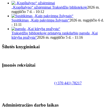
„Krapštalyno“ užsiėmimai Traksėdžių bibliotekoje
2026 m.
rugpjūčio 7 d. - 10:12
Susitikimas „Kaip pakvimpa žolynais“
2026 m. rugpjūčio 6 d.
- 11:11
Traksėdžių bibliotekoje pristatyta rankdarbių paroda „Kai
kūryba pražysta“
2026 m. rugpjūčio 5 d. - 11:16
Šilutės knygininkai
Įmonės rekvizitai
Biudžetinė įstaiga.
Šilutės rajono savivaldybės Fridricho
Bajoraičio viešoji biblioteka
Tilžės g. 10, LT-99172, Šilutė, tel.
(+370 441) 78217
,
el. paštas info@silutevb.lt, www.silutevb.lt
Duomenys kaupiami ir saugomi Juridinių asmenų
registre, įmonės kodas 190700188.
Administracijos darbo laikas