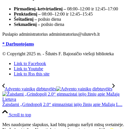
Pirmadienį–ketvirtadienį –
08:00–12:00 ir 12:45–17:00
Penktadienį –
08:00–12:00 ir 12:45–15:45
Šeštadienį –
poilsio diena
Sekmadienį –
poilsio diena
Puslapio administratorius administratorius@silutevb.lt
* Darbuotojams
© Copyright 2025 m. - Šilutės F. Bajoraičio viešoji biblioteka
Link to Facebook
Link to Youtube
Link to Rss this site
Advento vainikų dirbtuvėlės
Žaisdami „Grindopolį 2.0“ gimnazistai įgijo žinių apie Mažąją L...
Scroll to top
Mes naudojame slapukus, kad būtų patogu naršyti mūsų svetainėje.