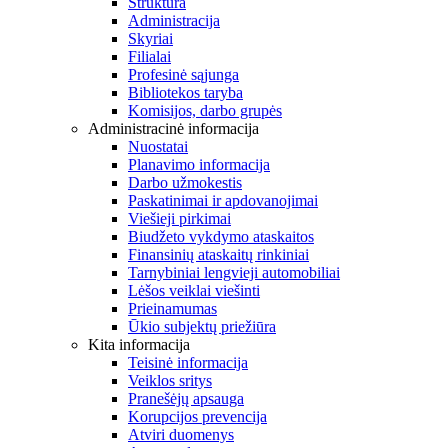
Struktūra
Administracija
Skyriai
Filialai
Profesinė sąjunga
Bibliotekos taryba
Komisijos, darbo grupės
Administracinė informacija
Nuostatai
Planavimo informacija
Darbo užmokestis
Paskatinimai ir apdovanojimai
Viešieji pirkimai
Biudžeto vykdymo ataskaitos
Finansinių ataskaitų rinkiniai
Tarnybiniai lengvieji automobiliai
Lėšos veiklai viešinti
Prieinamumas
Ūkio subjektų priežiūra
Kita informacija
Teisinė informacija
Veiklos sritys
Pranešėjų apsauga
Korupcijos prevencija
Atviri duomenys