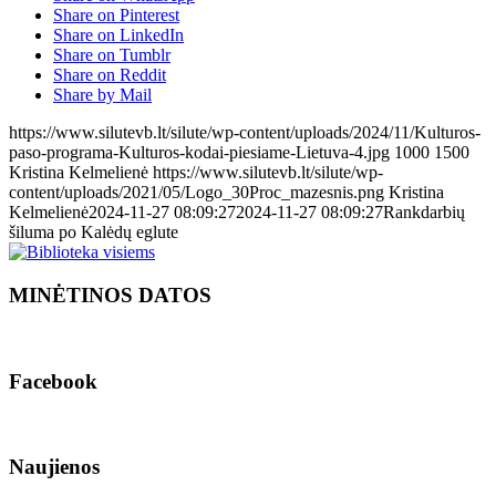
Share on Pinterest
Share on LinkedIn
Share on Tumblr
Share on Reddit
Share by Mail
https://www.silutevb.lt/silute/wp-content/uploads/2024/11/Kulturos-
paso-programa-Kulturos-kodai-piesiame-Lietuva-4.jpg
1000
1500
Kristina Kelmelienė
https://www.silutevb.lt/silute/wp-
content/uploads/2021/05/Logo_30Proc_mazesnis.png
Kristina
Kelmelienė
2024-11-27 08:09:27
2024-11-27 08:09:27
Rankdarbių
šiluma po Kalėdų eglute
MINĖTINOS DATOS
Facebook
Naujienos