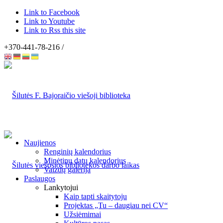
Link to Facebook
Link to Youtube
Link to Rss this site
+370-441-78-216 /
Naujienos
Renginių kalendorius
Minėtinų datų kalendorius
Vaizdų galerija
Paslaugos
Lankytojui
Kaip tapti skaitytoju
Projektas „Tu – daugiau nei CV“
Užsiėmimai