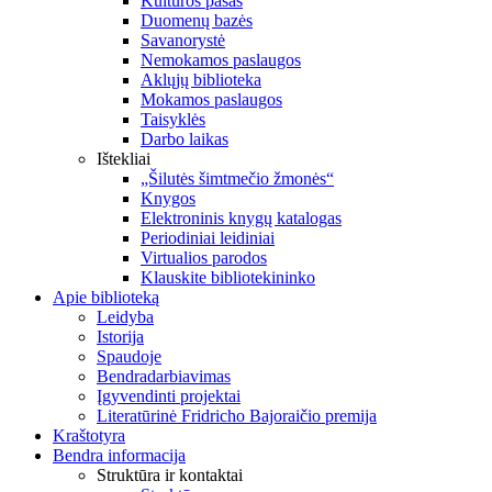
Kultūros pasas
Duomenų bazės
Savanorystė
Nemokamos paslaugos
Aklųjų biblioteka
Mokamos paslaugos
Taisyklės
Darbo laikas
Ištekliai
„Šilutės šimtmečio žmonės“
Knygos
Elektroninis knygų katalogas
Periodiniai leidiniai
Virtualios parodos
Klauskite bibliotekininko
Apie biblioteką
Leidyba
Istorija
Spaudoje
Bendradarbiavimas
Įgyvendinti projektai
Literatūrinė Fridricho Bajoraičio premija
Kraštotyra
Bendra informacija
Struktūra ir kontaktai