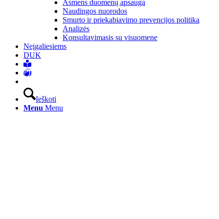
Asmens duomenų apsauga
Naudingos nuorodos
Smurto ir priekabiavimo prevencijos politika
Analizės
Konsultavimasis su visuomene
Neįgaliesiems
DUK
Ieškoti
Menu
Menu