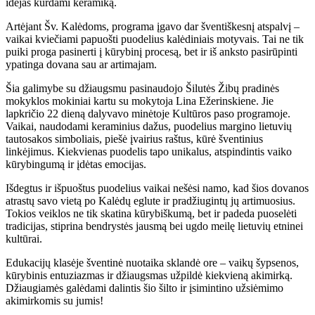
idėjas kurdami keramiką.
Artėjant Šv. Kalėdoms, programa įgavo dar šventiškesnį atspalvį –
vaikai kviečiami papuošti puodelius kalėdiniais motyvais. Tai ne tik
puiki proga pasinerti į kūrybinį procesą, bet ir iš anksto pasirūpinti
ypatinga dovana sau ar artimajam.
Šia galimybe su džiaugsmu pasinaudojo Šilutės Žibų pradinės
mokyklos mokiniai kartu su mokytoja Lina Ežerinskiene. Jie
lapkričio 22 dieną dalyvavo minėtoje Kultūros paso programoje.
Vaikai, naudodami keraminius dažus, puodelius margino lietuvių
tautosakos simboliais, piešė įvairius raštus, kūrė šventinius
linkėjimus. Kiekvienas puodelis tapo unikalus, atspindintis vaiko
kūrybingumą ir įdėtas emocijas.
Išdegtus ir išpuoštus puodelius vaikai nešėsi namo, kad šios dovanos
atrastų savo vietą po Kalėdų eglute ir pradžiugintų jų artimuosius.
Tokios veiklos ne tik skatina kūrybiškumą, bet ir padeda puoselėti
tradicijas, stiprina bendrystės jausmą bei ugdo meilę lietuvių etninei
kultūrai.
Edukacijų klasėje šventinė nuotaika sklandė ore – vaikų šypsenos,
kūrybinis entuziazmas ir džiaugsmas užpildė kiekvieną akimirką.
Džiaugiamės galėdami dalintis šio šilto ir įsimintino užsiėmimo
akimirkomis su jumis!