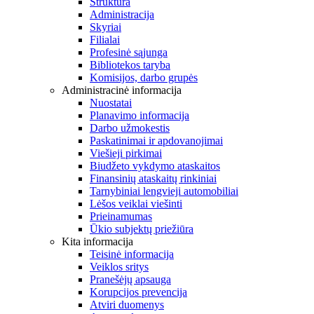
Struktūra
Administracija
Skyriai
Filialai
Profesinė sąjunga
Bibliotekos taryba
Komisijos, darbo grupės
Administracinė informacija
Nuostatai
Planavimo informacija
Darbo užmokestis
Paskatinimai ir apdovanojimai
Viešieji pirkimai
Biudžeto vykdymo ataskaitos
Finansinių ataskaitų rinkiniai
Tarnybiniai lengvieji automobiliai
Lėšos veiklai viešinti
Prieinamumas
Ūkio subjektų priežiūra
Kita informacija
Teisinė informacija
Veiklos sritys
Pranešėjų apsauga
Korupcijos prevencija
Atviri duomenys