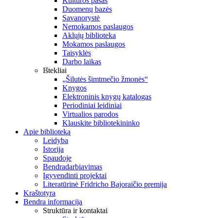
Kultūros pasas
Duomenų bazės
Savanorystė
Nemokamos paslaugos
Aklųjų biblioteka
Mokamos paslaugos
Taisyklės
Darbo laikas
Ištekliai
„Šilutės šimtmečio žmonės“
Knygos
Elektroninis knygų katalogas
Periodiniai leidiniai
Virtualios parodos
Klauskite bibliotekininko
Apie biblioteką
Leidyba
Istorija
Spaudoje
Bendradarbiavimas
Įgyvendinti projektai
Literatūrinė Fridricho Bajoraičio premija
Kraštotyra
Bendra informacija
Struktūra ir kontaktai