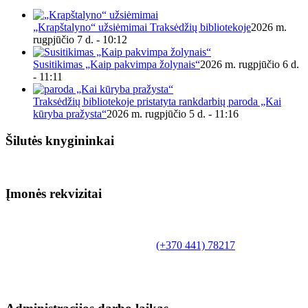
„Krapštalyno“ užsiėmimai Traksėdžių bibliotekoje
2026 m.
rugpjūčio 7 d. - 10:12
Susitikimas „Kaip pakvimpa žolynais“
2026 m. rugpjūčio 6 d.
- 11:11
Traksėdžių bibliotekoje pristatyta rankdarbių paroda „Kai
kūryba pražysta“
2026 m. rugpjūčio 5 d. - 11:16
Šilutės knygininkai
Įmonės rekvizitai
Biudžetinė įstaiga.
Šilutės rajono savivaldybės Fridricho
Bajoraičio viešoji biblioteka
Tilžės g. 10, LT-99172, Šilutė, tel.
(+370 441) 78217
,
el. paštas info@silutevb.lt, www.silutevb.lt
Duomenys kaupiami ir saugomi Juridinių asmenų
registre, įmonės kodas 190700188.