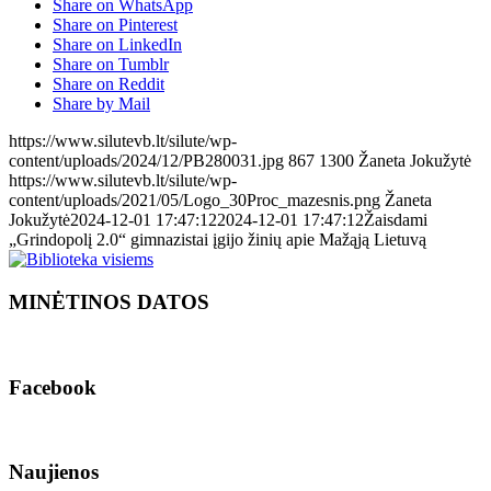
Share on WhatsApp
Share on Pinterest
Share on LinkedIn
Share on Tumblr
Share on Reddit
Share by Mail
https://www.silutevb.lt/silute/wp-
content/uploads/2024/12/PB280031.jpg
867
1300
Žaneta Jokužytė
https://www.silutevb.lt/silute/wp-
content/uploads/2021/05/Logo_30Proc_mazesnis.png
Žaneta
Jokužytė
2024-12-01 17:47:12
2024-12-01 17:47:12
Žaisdami
„Grindopolį 2.0“ gimnazistai įgijo žinių apie Mažąją Lietuvą
MINĖTINOS DATOS
Facebook
Naujienos