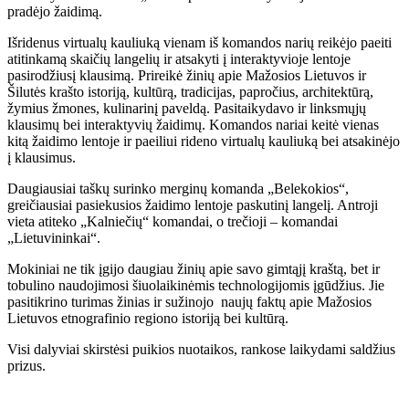
pradėjo žaidimą.
Išridenus virtualų kauliuką vienam iš komandos narių reikėjo paeiti
atitinkamą skaičių langelių ir atsakyti į interaktyvioje lentoje
pasirodžiusį klausimą. Prireikė žinių apie Mažosios Lietuvos ir
Šilutės krašto istoriją, kultūrą, tradicijas, papročius, architektūrą,
žymius žmones, kulinarinį paveldą. Pasitaikydavo ir linksmųjų
klausimų bei interaktyvių žaidimų. Komandos nariai keitė vienas
kitą žaidimo lentoje ir paeiliui rideno virtualų kauliuką bei atsakinėjo
į klausimus.
Daugiausiai taškų surinko merginų komanda „Belekokios“,
greičiausiai pasiekusios žaidimo lentoje paskutinį langelį. Antroji
vieta atiteko „Kalniečių“ komandai, o trečioji – komandai
„Lietuvininkai“.
Mokiniai ne tik įgijo daugiau žinių apie savo gimtąjį kraštą, bet ir
tobulino naudojimosi šiuolaikinėmis technologijomis įgūdžius. Jie
pasitikrino turimas žinias ir sužinojo naujų faktų apie Mažosios
Lietuvos etnografinio regiono istoriją bei kultūrą.
Visi dalyviai skirstėsi puikios nuotaikos, rankose laikydami saldžius
prizus.