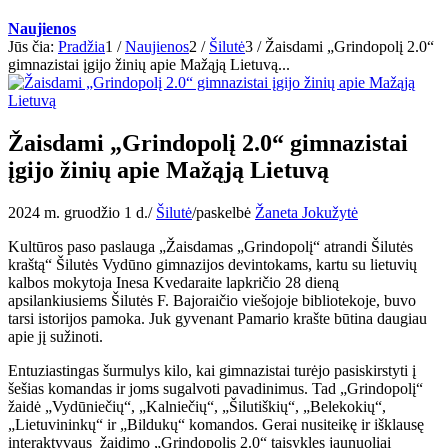
Naujienos
Jūs čia:
Pradžia
1
/
Naujienos
2
/
Šilutė
3
/
Žaisdami „Grindopolį 2.0“
gimnazistai įgijo žinių apie Mažąją Lietuvą...
Žaisdami „Grindopolį 2.0“ gimnazistai
įgijo žinių apie Mažąją Lietuvą
2024 m. gruodžio 1 d.
/
Šilutė
/
paskelbė
Žaneta Jokužytė
Kultūros paso paslauga „Žaisdamas „Grindopolį“ atrandi Šilutės
kraštą“ Šilutės Vydūno gimnazijos devintokams, kartu su lietuvių
kalbos mokytoja Inesa Kvedaraite lapkričio 28 dieną
apsilankiusiems Šilutės F. Bajoraičio viešojoje bibliotekoje, buvo
tarsi istorijos pamoka. Juk gyvenant Pamario krašte būtina daugiau
apie jį sužinoti.
Entuziastingas šurmulys kilo, kai gimnazistai turėjo pasiskirstyti į
šešias komandas ir joms sugalvoti pavadinimus. Tad „Grindopolį“
žaidė „Vydūniečių“, „Kalniečių“, „Šilutiškių“, „Belekokių“,
„Lietuvininkų“ ir „Bildukų“ komandos. Gerai nusiteikę ir išklausę
interaktyvaus žaidimo „Grindopolis 2.0“ taisykles jaunuoliai