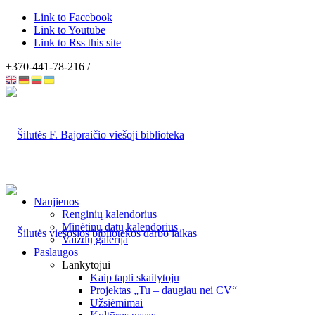
Link to Facebook
Link to Youtube
Link to Rss this site
+370-441-78-216 /
Naujienos
Renginių kalendorius
Minėtinų datų kalendorius
Vaizdų galerija
Paslaugos
Lankytojui
Kaip tapti skaitytoju
Projektas „Tu – daugiau nei CV“
Užsiėmimai