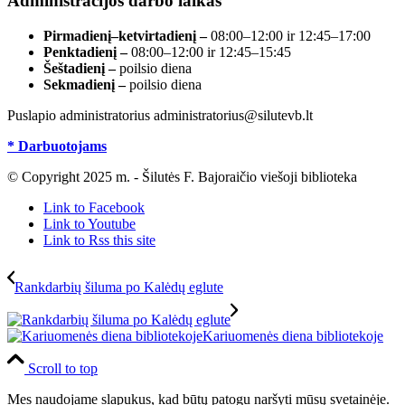
Administracijos darbo laikas
Pirmadienį–ketvirtadienį –
08:00–12:00 ir 12:45–17:00
Penktadienį –
08:00–12:00 ir 12:45–15:45
Šeštadienį –
poilsio diena
Sekmadienį –
poilsio diena
Puslapio administratorius administratorius@silutevb.lt
* Darbuotojams
© Copyright 2025 m. - Šilutės F. Bajoraičio viešoji biblioteka
Link to Facebook
Link to Youtube
Link to Rss this site
Rankdarbių šiluma po Kalėdų eglute
Kariuomenės diena bibliotekoje
Scroll to top
Mes naudojame slapukus, kad būtų patogu naršyti mūsų svetainėje.