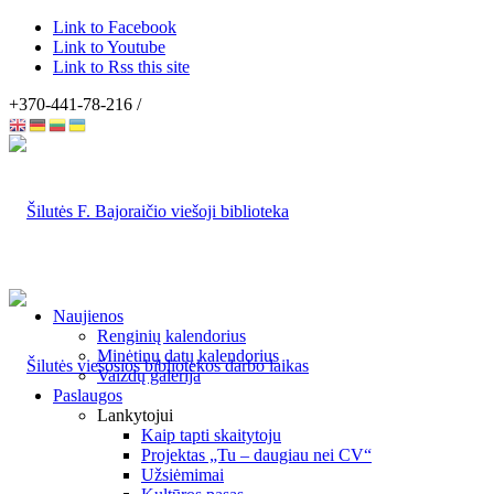
Link to Facebook
Link to Youtube
Link to Rss this site
+370-441-78-216 /
Naujienos
Renginių kalendorius
Minėtinų datų kalendorius
Vaizdų galerija
Paslaugos
Lankytojui
Kaip tapti skaitytoju
Projektas „Tu – daugiau nei CV“
Užsiėmimai