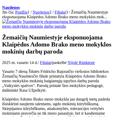
Naujienos
Jūs čia:
Pradžia
1
/
Naujienos
2
/
Filialai
3
/
Žemaičių Naumiestyje
eksponuojama Klaipėdos Adomo Brako meno mokyklos mok...
Žemaičių Naumiestyje eksponuojama
Klaipėdos Adomo Brako meno mokyklos
mokinių darbų paroda
2025 m. vasario 14 d.
/
Filialai
/
paskelbė
Nijolė Rimkienė
Vasario 7 dieną Šilutės Fridricho Bajoraičio viešosios bibliotekos
Žemaičių Naumiesčio filiale pristatyta Klaipėdos Adomo Brako
meno mokyklos mokinių baigiamųjų tapybos darbų paroda
„Vaikystės spalvos“. Parodą pristatė šios mokyklos pedagogė,
dailininkė Rasa Užpelkytė.
Klaipėdos Adomo Brako meno mokykla jau daugelį metų padeda
išsiskleisti naujiems talentams, ugdo mokinių kūrybiškumą.
Skiepijamos kūrybiškumo, atsakomybės, tolerancijos vertybės
mokiniams praverčia ne tik meno pasaulyje, bet ir kasdieniame