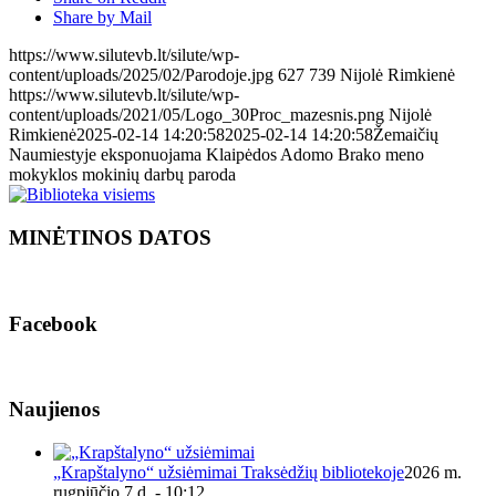
Share by Mail
https://www.silutevb.lt/silute/wp-
content/uploads/2025/02/Parodoje.jpg
627
739
Nijolė Rimkienė
https://www.silutevb.lt/silute/wp-
content/uploads/2021/05/Logo_30Proc_mazesnis.png
Nijolė
Rimkienė
2025-02-14 14:20:58
2025-02-14 14:20:58
Žemaičių
Naumiestyje eksponuojama Klaipėdos Adomo Brako meno
mokyklos mokinių darbų paroda
MINĖTINOS DATOS
Facebook
Naujienos
„Krapštalyno“ užsiėmimai Traksėdžių bibliotekoje
2026 m.
rugpjūčio 7 d. - 10:12