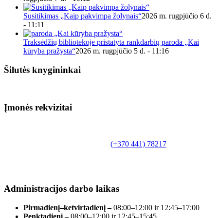
Susitikimas „Kaip pakvimpa žolynais“
2026 m. rugpjūčio 6 d.
- 11:11
Traksėdžių bibliotekoje pristatyta rankdarbių paroda „Kai
kūryba pražysta“
2026 m. rugpjūčio 5 d. - 11:16
Šilutės knygininkai
Įmonės rekvizitai
Biudžetinė įstaiga.
Šilutės rajono savivaldybės Fridricho
Bajoraičio viešoji biblioteka
Tilžės g. 10, LT-99172, Šilutė, tel.
(+370 441) 78217
,
el. paštas info@silutevb.lt, www.silutevb.lt
Duomenys kaupiami ir saugomi Juridinių asmenų
registre, įmonės kodas 190700188.
Administracijos darbo laikas
Pirmadienį–ketvirtadienį –
08:00–12:00 ir 12:45–17:00
Penktadienį –
08:00–12:00 ir 12:45–15:45