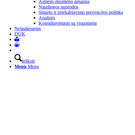
Asmens duomenų apsauga
Naudingos nuorodos
Smurto ir priekabiavimo prevencijos politika
Analizės
Konsultavimasis su visuomene
Neįgaliesiems
DUK
Ieškoti
Menu
Menu