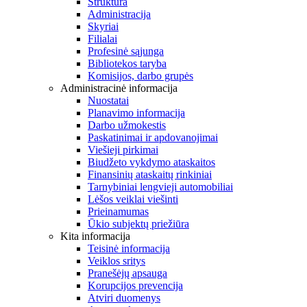
Struktūra
Administracija
Skyriai
Filialai
Profesinė sąjunga
Bibliotekos taryba
Komisijos, darbo grupės
Administracinė informacija
Nuostatai
Planavimo informacija
Darbo užmokestis
Paskatinimai ir apdovanojimai
Viešieji pirkimai
Biudžeto vykdymo ataskaitos
Finansinių ataskaitų rinkiniai
Tarnybiniai lengvieji automobiliai
Lėšos veiklai viešinti
Prieinamumas
Ūkio subjektų priežiūra
Kita informacija
Teisinė informacija
Veiklos sritys
Pranešėjų apsauga
Korupcijos prevencija
Atviri duomenys