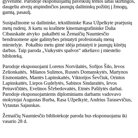
gyvenime. Parodoje eksponuojamų paveikslų temos labai skirtingos,
daugeliu atvejų atspindinčios jaunųjų dailininkų požiūrį į žmogų,
gamtą, pasaulį.
Susipažinome su dailininke, tekstilininke Rasa Užpelkyte praėjusių
metų rudenį. Ji kartu su kraštiete kinematografininke Dalia
Cibauskaite atvyko pakalbėti su Žemaičių Naumiesčio
bendruomene apie galimybes pristatyti profesionalų meną
miestelyje. Pokalbio metu gimė idėja pristatyti ir jaunųjų kūrėjų
darbus. Taip paroda „Vaikystės spalvos“ atkeliavo į miestelio
biblioteką.
Parodoje eksponuojami Loretos Norvilaitės, Sofijos Šilo, Ievos
Zelionkaitės, Milanos Sulimos, Rusnės Domanskytės, Martynos
Eismontaitės, Mantės Lapinskaitės, Viktorijos Ševčiuk, Orintos
Lapinskaitės, Liepos Gudelytės, Sabinos Sindaraitės, Ievos
Petravičiūtės, Evelinos Ščebedovaitės, Etmės Pašilytės darbai.
Parodoje eksponuojamiems diplominiams darbams vadovavo
mokytojai Augustas Burba, Rasa Užpelkytė, Andrius Tarasevičius,
Vytautas Sajauskas.
Žemaičių Naumiesčio bibliotekoje paroda bus eksponuojama iki
vasario 28 d.