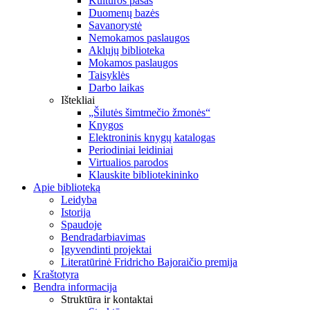
Kultūros pasas
Duomenų bazės
Savanorystė
Nemokamos paslaugos
Aklųjų biblioteka
Mokamos paslaugos
Taisyklės
Darbo laikas
Ištekliai
„Šilutės šimtmečio žmonės“
Knygos
Elektroninis knygų katalogas
Periodiniai leidiniai
Virtualios parodos
Klauskite bibliotekininko
Apie biblioteką
Leidyba
Istorija
Spaudoje
Bendradarbiavimas
Įgyvendinti projektai
Literatūrinė Fridricho Bajoraičio premija
Kraštotyra
Bendra informacija
Struktūra ir kontaktai