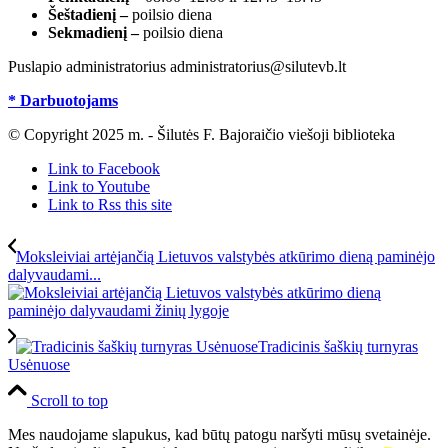
Šeštadienį –
poilsio diena
Sekmadienį –
poilsio diena
Puslapio administratorius administratorius@silutevb.lt
* Darbuotojams
© Copyright 2025 m. - Šilutės F. Bajoraičio viešoji biblioteka
Link to Facebook
Link to Youtube
Link to Rss this site
Moksleiviai artėjančią Lietuvos valstybės atkūrimo dieną paminėjo
dalyvaudami...
Tradicinis šaškių turnyras
Usėnuose
Scroll to top
Mes naudojame slapukus, kad būtų patogu naršyti mūsų svetainėje.