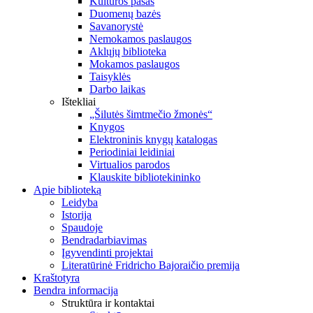
Kultūros pasas
Duomenų bazės
Savanorystė
Nemokamos paslaugos
Aklųjų biblioteka
Mokamos paslaugos
Taisyklės
Darbo laikas
Ištekliai
„Šilutės šimtmečio žmonės“
Knygos
Elektroninis knygų katalogas
Periodiniai leidiniai
Virtualios parodos
Klauskite bibliotekininko
Apie biblioteką
Leidyba
Istorija
Spaudoje
Bendradarbiavimas
Įgyvendinti projektai
Literatūrinė Fridricho Bajoraičio premija
Kraštotyra
Bendra informacija
Struktūra ir kontaktai