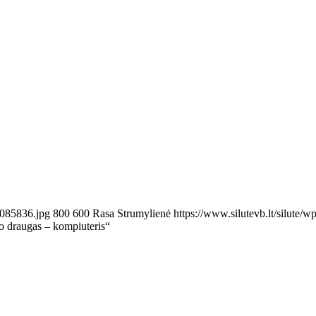
_085836.jpg
800
600
Rasa Strumylienė
https://www.silutevb.lt/silute
 draugas – kompiuteris“