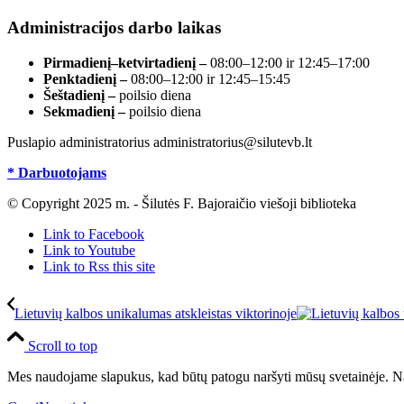
Administracijos darbo laikas
Pirmadienį–ketvirtadienį –
08:00–12:00 ir 12:45–17:00
Penktadienį –
08:00–12:00 ir 12:45–15:45
Šeštadienį –
poilsio diena
Sekmadienį –
poilsio diena
Puslapio administratorius administratorius@silutevb.lt
* Darbuotojams
© Copyright 2025 m. - Šilutės F. Bajoraičio viešoji biblioteka
Link to Facebook
Link to Youtube
Link to Rss this site
Lietuvių kalbos unikalumas atskleistas viktorinoje
Scroll to top
Mes naudojame slapukus, kad būtų patogu naršyti mūsų svetainėje. Na