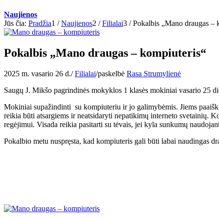
Naujienos
Jūs čia:
Pradžia
1
/
Naujienos
2
/
Filialai
3
/
Pokalbis „Mano draugas – 
Pokalbis „Mano draugas – kompiuteris“
2025 m. vasario 26 d.
/
Filialai
/
paskelbė
Rasa Strumylienė
Saugų J. Mikšo pagrindinės mokyklos 1 klasės mokiniai vasario 25 die
Mokiniai supažindinti su kompiuteriu ir jo galimybėmis. Jiems paaiški
reikia būti atsargiems ir neatsidaryti nepatikimų interneto svetainių. 
regėjimui. Visada reikia pasitarti su tėvais, jei kyla sunkumų naudoja
Pokalbio metu nuspręsta, kad kompiuteris gali būti labai naudingas d