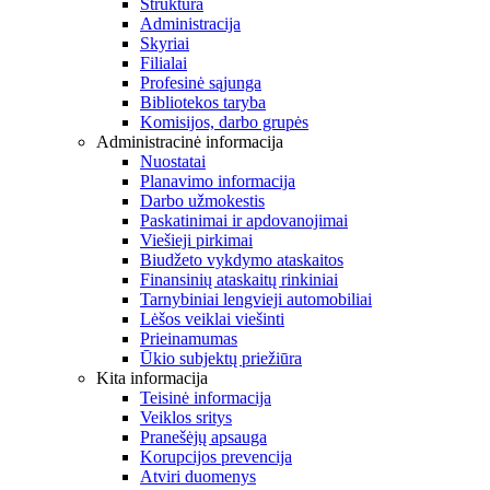
Struktūra
Administracija
Skyriai
Filialai
Profesinė sąjunga
Bibliotekos taryba
Komisijos, darbo grupės
Administracinė informacija
Nuostatai
Planavimo informacija
Darbo užmokestis
Paskatinimai ir apdovanojimai
Viešieji pirkimai
Biudžeto vykdymo ataskaitos
Finansinių ataskaitų rinkiniai
Tarnybiniai lengvieji automobiliai
Lėšos veiklai viešinti
Prieinamumas
Ūkio subjektų priežiūra
Kita informacija
Teisinė informacija
Veiklos sritys
Pranešėjų apsauga
Korupcijos prevencija
Atviri duomenys