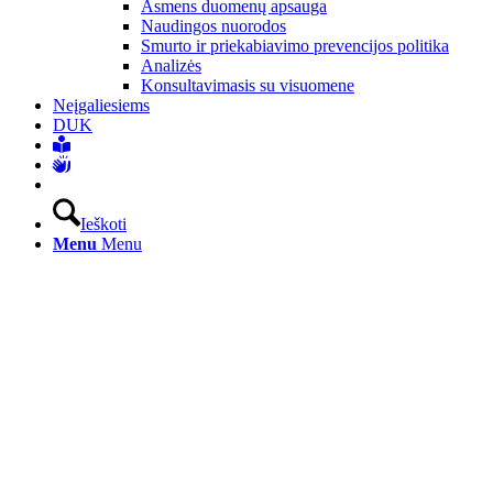
Asmens duomenų apsauga
Naudingos nuorodos
Smurto ir priekabiavimo prevencijos politika
Analizės
Konsultavimasis su visuomene
Neįgaliesiems
DUK
Ieškoti
Menu
Menu