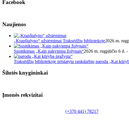
Facebook
Naujienos
„Krapštalyno“ užsiėmimai Traksėdžių bibliotekoje
2026 m. rugp
Susitikimas „Kaip pakvimpa žolynais“
2026 m. rugpjūčio 6 d. -
Traksėdžių bibliotekoje pristatyta rankdarbių paroda „Kai kūry
Šilutės knygininkai
Įmonės rekvizitai
Biudžetinė įstaiga.
Šilutės rajono savivaldybės Fridricho Bajoraičio
Tilžės g. 10, LT-99172, Šilutė, tel.
(+370 441) 78217
,
el. paštas info@silutevb.lt, www.silutevb.lt
Duomenys kaupiami ir saugomi Juridinių asmenų
registre, įmonės kodas 190700188.