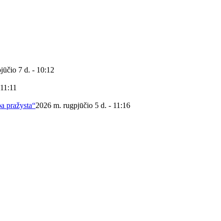
jūčio 7 d. - 10:12
 11:11
ba pražysta“
2026 m. rugpjūčio 5 d. - 11:16
 viešoji biblioteka