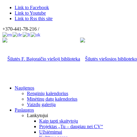
Link to Facebook
Link to Youtube
Link to Rss this site
+370-441-78-216 /
Naujienos
Renginių kalendorius
Minėtinų datų kalendorius
Vaizdų galerija
Paslaugos
Lankytojui
Kaip tapti skaitytoju
Projektas „Tu – daugiau nei CV“
Užsiėmimai