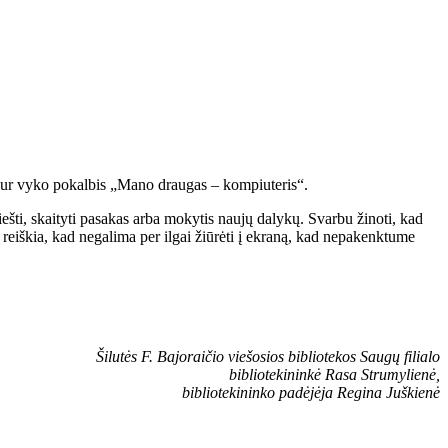
, kur vyko pokalbis „Mano draugas – kompiuteris“.
ešti, skaityti pasakas arba mokytis naujų dalykų. Svarbu žinoti, kad
i reiškia, kad negalima per ilgai žiūrėti į ekraną, kad nepakenktume
Šilutės F. Bajoraičio viešosios bibliotekos Saugų filialo
bibliotekininkė Rasa Strumylienė,
bibliotekininko padėjėja Regina Juškienė