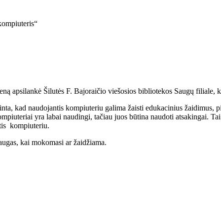
kompiuteris“
ną apsilankė Šilutės F. Bajoraičio viešosios bibliotekos Saugų filiale
nta, kad naudojantis kompiuteriu galima žaisti edukacinius žaidimus, pi
Kompiuteriai yra labai naudingi, tačiau juos būtina naudoti atsakingai. Ta
ntis kompiuteriu.
raugas, kai mokomasi ar žaidžiama.