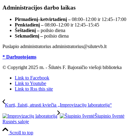
Administracijos darbo laikas
Pirmadienį–ketvirtadienį –
08:00–12:00 ir 12:45–17:00
Penktadienį –
08:00–12:00 ir 12:45–15:45
Šeštadienį –
poilsio diena
Sekmadienį –
poilsio diena
Puslapio administratorius administratorius@silutevb.lt
* Darbuotojams
© Copyright 2025 m. - Šilutės F. Bajoraičio viešoji biblioteka
Link to Facebook
Link to Youtube
Link to Rss this site
Kurti, žaisti, atrasti kviečia „Improvizacijų laboratorija“
Šiupinio šventė
Rusnės saloje
Scroll to top