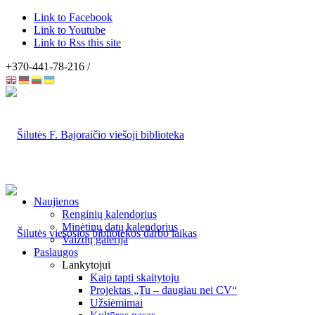
Link to Facebook
Link to Youtube
Link to Rss this site
+370-441-78-216 /
Naujienos
Renginių kalendorius
Minėtinų datų kalendorius
Vaizdų galerija
Paslaugos
Lankytojui
Kaip tapti skaitytoju
Projektas „Tu – daugiau nei CV“
Užsiėmimai