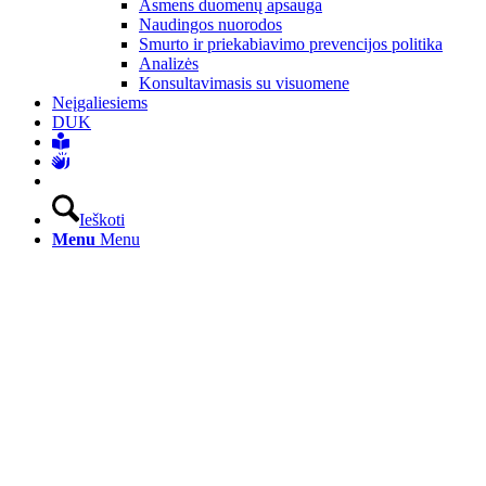
Asmens duomenų apsauga
Naudingos nuorodos
Smurto ir priekabiavimo prevencijos politika
Analizės
Konsultavimasis su visuomene
Neįgaliesiems
DUK
Ieškoti
Menu
Menu