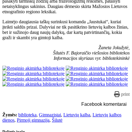
pasakyti tarmiškų žodžių arba frazeologizmų reikšmes, pataisyti
netaisyklingus sakinius. Daugiau dėmesio skirta Mažosios Lietuvos
etnografinio regiono leksikai.
Laimėjo daugiausia taškų surinkusi komanda „Jaustukai“, kuriai
įteikti saldūs prizai. Dalyviai ne tik pasitikrino lietuvių kalbos žinias,
bet ir sužinojo daug naujų dalykų, dar kartą patvirtinančių, kokia
graži ir skambi yra gimtoji kalba.
Žaneta Jokužytė,
Šilutės F. Bajoraičio viešosios bibliotekos
Informacijos skyriaus vyr. bibliotekininkė
print
Facebook komentarai
Žymės:
biblioteka
,
Gimnazistai
,
Lietuvių kalba
,
Lietuvių kalbos
dienos
,
Pirmoji gimnazija
,
Šilutė
Dalintis įrašu