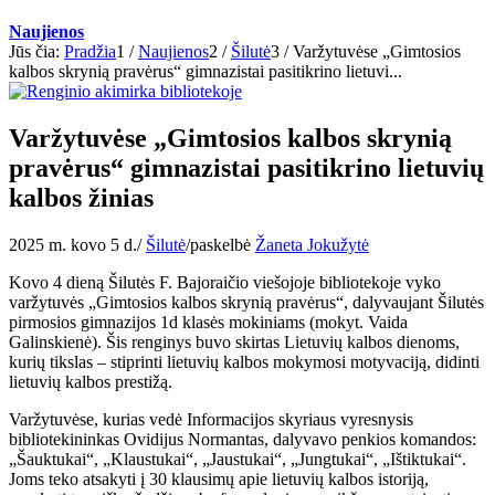
Naujienos
Jūs čia:
Pradžia
1
/
Naujienos
2
/
Šilutė
3
/
Varžytuvėse „Gimtosios
kalbos skrynią pravėrus“ gimnazistai pasitikrino lietuvi...
Varžytuvėse „Gimtosios kalbos skrynią
pravėrus“ gimnazistai pasitikrino lietuvių
kalbos žinias
2025 m. kovo 5 d.
/
Šilutė
/
paskelbė
Žaneta Jokužytė
Kovo 4 dieną Šilutės F. Bajoraičio viešojoje bibliotekoje vyko
varžytuvės „Gimtosios kalbos skrynią pravėrus“, dalyvaujant Šilutės
pirmosios gimnazijos 1d klasės mokiniams (mokyt. Vaida
Galinskienė). Šis renginys buvo skirtas Lietuvių kalbos dienoms,
kurių tikslas – stiprinti lietuvių kalbos mokymosi motyvaciją, didinti
lietuvių kalbos prestižą.
Varžytuvėse, kurias vedė Informacijos skyriaus vyresnysis
bibliotekininkas Ovidijus Normantas, dalyvavo penkios komandos:
„Šauktukai“, „Klaustukai“, „Jaustukai“, „Jungtukai“, „Ištiktukai“.
Joms teko atsakyti į 30 klausimų apie lietuvių kalbos istoriją,