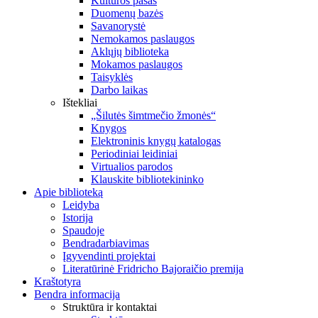
Kultūros pasas
Duomenų bazės
Savanorystė
Nemokamos paslaugos
Aklųjų biblioteka
Mokamos paslaugos
Taisyklės
Darbo laikas
Ištekliai
„Šilutės šimtmečio žmonės“
Knygos
Elektroninis knygų katalogas
Periodiniai leidiniai
Virtualios parodos
Klauskite bibliotekininko
Apie biblioteką
Leidyba
Istorija
Spaudoje
Bendradarbiavimas
Įgyvendinti projektai
Literatūrinė Fridricho Bajoraičio premija
Kraštotyra
Bendra informacija
Struktūra ir kontaktai