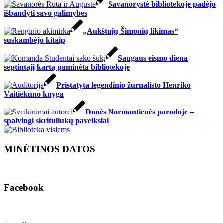
Savanorystė bibliotekoje padėjo
išbandyti savo galimybes
„Aukštujų Šimonių likimas“
suskambėjo kitaip
Saugaus eismo diena
septintąjį kartą paminėta bibliotekoje
Pristatyta legendinio žurnalisto Henriko
Vaitiekūno knyga
Donės Normantienės parodoje –
spalvingi skrituliukų paveikslai
MINĖTINOS DATOS
Facebook