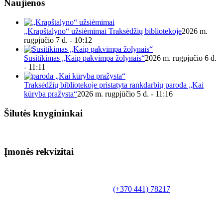
Naujienos
„Krapštalyno“ užsiėmimai Traksėdžių bibliotekoje
2026 m.
rugpjūčio 7 d. - 10:12
Susitikimas „Kaip pakvimpa žolynais“
2026 m. rugpjūčio 6 d.
- 11:11
Traksėdžių bibliotekoje pristatyta rankdarbių paroda „Kai
kūryba pražysta“
2026 m. rugpjūčio 5 d. - 11:16
Šilutės knygininkai
Įmonės rekvizitai
Biudžetinė įstaiga.
Šilutės rajono savivaldybės Fridricho
Bajoraičio viešoji biblioteka
Tilžės g. 10, LT-99172, Šilutė, tel.
(+370 441) 78217
,
el. paštas info@silutevb.lt, www.silutevb.lt
Duomenys kaupiami ir saugomi Juridinių asmenų
registre, įmonės kodas 190700188.