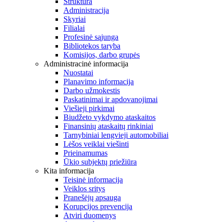
Struktūra
Administracija
Skyriai
Filialai
Profesinė sąjunga
Bibliotekos taryba
Komisijos, darbo grupės
Administracinė informacija
Nuostatai
Planavimo informacija
Darbo užmokestis
Paskatinimai ir apdovanojimai
Viešieji pirkimai
Biudžeto vykdymo ataskaitos
Finansinių ataskaitų rinkiniai
Tarnybiniai lengvieji automobiliai
Lėšos veiklai viešinti
Prieinamumas
Ūkio subjektų priežiūra
Kita informacija
Teisinė informacija
Veiklos sritys
Pranešėjų apsauga
Korupcijos prevencija
Atviri duomenys