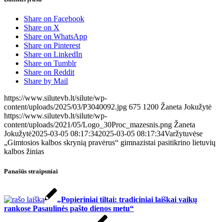
Share on Facebook
Share on X
Share on WhatsApp
Share on Pinterest
Share on LinkedIn
Share on Tumblr
Share on Reddit
Share by Mail
https://www.silutevb.lt/silute/wp-
content/uploads/2025/03/P3040092.jpg
675
1200
Žaneta Jokužytė
https://www.silutevb.lt/silute/wp-
content/uploads/2021/05/Logo_30Proc_mazesnis.png
Žaneta
Jokužytė
2025-03-05 08:17:34
2025-03-05 08:17:34
Varžytuvėse
„Gimtosios kalbos skrynią pravėrus“ gimnazistai pasitikrino lietuvių
kalbos žinias
Panašūs straipsniai
„Popieriniai tiltai: tradiciniai laiškai vaikų
rankose Pasaulinės pašto dienos metu“