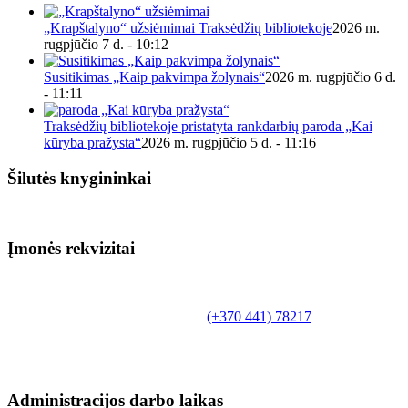
„Krapštalyno“ užsiėmimai Traksėdžių bibliotekoje
2026 m.
rugpjūčio 7 d. - 10:12
Susitikimas „Kaip pakvimpa žolynais“
2026 m. rugpjūčio 6 d.
- 11:11
Traksėdžių bibliotekoje pristatyta rankdarbių paroda „Kai
kūryba pražysta“
2026 m. rugpjūčio 5 d. - 11:16
Šilutės knygininkai
Įmonės rekvizitai
Biudžetinė įstaiga.
Šilutės rajono savivaldybės Fridricho
Bajoraičio viešoji biblioteka
Tilžės g. 10, LT-99172, Šilutė, tel.
(+370 441) 78217
,
el. paštas info@silutevb.lt, www.silutevb.lt
Duomenys kaupiami ir saugomi Juridinių asmenų
registre, įmonės kodas 190700188.
Administracijos darbo laikas