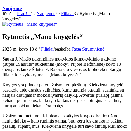
Naujienos
Jūs čia:
Pradžia
1
/
Naujienos
2
/
Filialai
3
/
Rytmetis ,,Mano
knygelės“
Rytmetis ,,Mano knygelės“
2025 m. kovo 13 d.
/
Filialai
/
paskelbė
Rasa Strumylienė
Saugų J. Mikšo pagrindinės mokyklos ikimokyklinio ugdymo
grupės ,,Saulutė“ auklėtiniai (mokyt. Nijolė Beržinienė) kovo 13
dieną apsilankė Šilutės F. Bajoraičio viešosios bibliotekos Saugų
filiale, kur vyko rytmetis ,,Mano knygelės“.
Knygos yra pilnos spalvų, žaismingų piešinių. Kiekviena knygelė
pasakoja apie drąsius vaikučius, kurie atranda pasaulį, susitinka su
naujais draugais ir mokosi įvairių dalykų. Atvertus puslapį galima
keliauti per miškus, laukus, o kartais net į paslaptingus pasaulius,
kurių anksčiau niekas nėra matęs.
Užsiėmimo metu ne tik linksmai skaitytos knygos, bet ir sužinota
naujų dalykų – kaip rūpintis gamta, būti geru jos draugu ir pažinti
pasaulį, supantį mus. Kiekviena knygelė turi savo žinutę, kuri moko