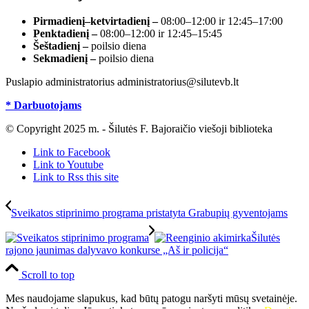
Pirmadienį–ketvirtadienį –
08:00–12:00 ir 12:45–17:00
Penktadienį –
08:00–12:00 ir 12:45–15:45
Šeštadienį –
poilsio diena
Sekmadienį –
poilsio diena
Puslapio administratorius administratorius@silutevb.lt
* Darbuotojams
© Copyright 2025 m. - Šilutės F. Bajoraičio viešoji biblioteka
Link to Facebook
Link to Youtube
Link to Rss this site
Sveikatos stiprinimo programa pristatyta Grabupių gyventojams
Šilutės
rajono jaunimas dalyvavo konkurse „Aš ir policija“
Scroll to top
Mes naudojame slapukus, kad būtų patogu naršyti mūsų svetainėje.