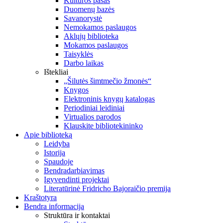
Kultūros pasas
Duomenų bazės
Savanorystė
Nemokamos paslaugos
Aklųjų biblioteka
Mokamos paslaugos
Taisyklės
Darbo laikas
Ištekliai
„Šilutės šimtmečio žmonės“
Knygos
Elektroninis knygų katalogas
Periodiniai leidiniai
Virtualios parodos
Klauskite bibliotekininko
Apie biblioteką
Leidyba
Istorija
Spaudoje
Bendradarbiavimas
Įgyvendinti projektai
Literatūrinė Fridricho Bajoraičio premija
Kraštotyra
Bendra informacija
Struktūra ir kontaktai