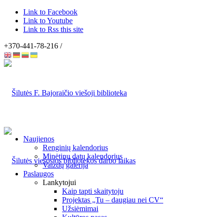
Link to Facebook
Link to Youtube
Link to Rss this site
+370-441-78-216 /
Naujienos
Renginių kalendorius
Minėtinų datų kalendorius
Vaizdų galerija
Paslaugos
Lankytojui
Kaip tapti skaitytoju
Projektas „Tu – daugiau nei CV“
Užsiėmimai