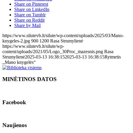
Share on Pinterest
Share on LinkedIn
Share on Tumblr
Share on Reddit
Share by Mail
https://www.silutevb.lt/silute/wp-content/uploads/2025/03/Mano-
knygeles-2.jpg
900
1200
Rasa Strumylienė
https://www.silutevb.lt/silute/wp-
content/uploads/2021/05/Logo_30Proc_mazesnis.png
Rasa
Strumylienė
2025-03-13 16:38:15
2025-03-13 16:38:15
Rytmetis
,,Mano knygelės“
MINĖTINOS DATOS
Facebook
Naujienos