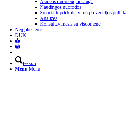
Asmens duomenų apsauga
Naudingos nuorodos
Smurto ir priekabiavimo prevencijos politika
Analizės
Konsultavimasis su visuomene
Neįgaliesiems
DUK
Ieškoti
Menu
Menu