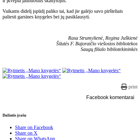
ir įkvepia jaunuosius skaitytojus.
Vaikams didelį įspūdį paliko tai, kad jie galėjo savo piršteliais
paliesti garsines knygeles bei jų pasiklausyti.
Rasa Strumylienė, Regina Juškienė
Šilutės F. Bajoraičio viešosios bibliotekos
Saugų filialo bibliotekininkės
print
Facebook komentarai
Dalintis įrašu
Share on Facebook
Share on X
Share on WhatsApp