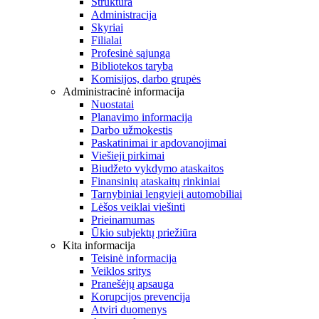
Struktūra
Administracija
Skyriai
Filialai
Profesinė sąjunga
Bibliotekos taryba
Komisijos, darbo grupės
Administracinė informacija
Nuostatai
Planavimo informacija
Darbo užmokestis
Paskatinimai ir apdovanojimai
Viešieji pirkimai
Biudžeto vykdymo ataskaitos
Finansinių ataskaitų rinkiniai
Tarnybiniai lengvieji automobiliai
Lėšos veiklai viešinti
Prieinamumas
Ūkio subjektų priežiūra
Kita informacija
Teisinė informacija
Veiklos sritys
Pranešėjų apsauga
Korupcijos prevencija
Atviri duomenys