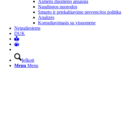
Asmens duomenų apsauga
Naudingos nuorodos
Smurto ir priekabiavimo prevencijos politika
Analizės
Konsultavimasis su visuomene
Neįgaliesiems
DUK
Ieškoti
Menu
Menu