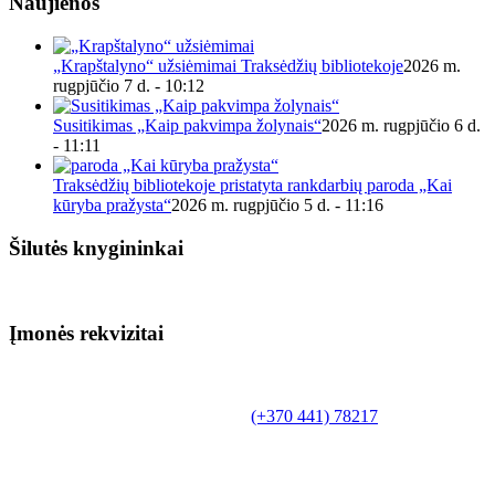
Naujienos
„Krapštalyno“ užsiėmimai Traksėdžių bibliotekoje
2026 m.
rugpjūčio 7 d. - 10:12
Susitikimas „Kaip pakvimpa žolynais“
2026 m. rugpjūčio 6 d.
- 11:11
Traksėdžių bibliotekoje pristatyta rankdarbių paroda „Kai
kūryba pražysta“
2026 m. rugpjūčio 5 d. - 11:16
Šilutės knygininkai
Įmonės rekvizitai
Biudžetinė įstaiga.
Šilutės rajono savivaldybės Fridricho
Bajoraičio viešoji biblioteka
Tilžės g. 10, LT-99172, Šilutė, tel.
(+370 441) 78217
,
el. paštas info@silutevb.lt, www.silutevb.lt
Duomenys kaupiami ir saugomi Juridinių asmenų
registre, įmonės kodas 190700188.