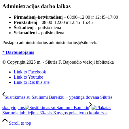
Administracijos darbo laikas
Pirmadienį–ketvirtadienį –
08:00–12:00 ir 12:45–17:00
Penktadienį –
08:00–12:00 ir 12:45–15:45
Šeštadienį –
poilsio diena
Sekmadienį –
poilsio diena
Puslapio administratorius administratorius@silutevb.lt
* Darbuotojams
© Copyright 2025 m. - Šilutės F. Bajoraičio viešoji biblioteka
Link to Facebook
Link to Youtube
Link to Rss this site
Susitikimas su Sauliumi Bareikiu – ypatinga dovana Šilutės
skaitytojams
Startuoja jubiliejinis 30-asis Knygos pristatymo konkursas
Scroll to top