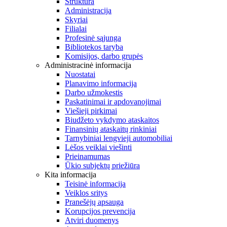
Struktūra
Administracija
Skyriai
Filialai
Profesinė sąjunga
Bibliotekos taryba
Komisijos, darbo grupės
Administracinė informacija
Nuostatai
Planavimo informacija
Darbo užmokestis
Paskatinimai ir apdovanojimai
Viešieji pirkimai
Biudžeto vykdymo ataskaitos
Finansinių ataskaitų rinkiniai
Tarnybiniai lengvieji automobiliai
Lėšos veiklai viešinti
Prieinamumas
Ūkio subjektų priežiūra
Kita informacija
Teisinė informacija
Veiklos sritys
Pranešėjų apsauga
Korupcijos prevencija
Atviri duomenys