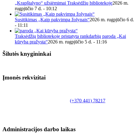
„Krapštalyno“ užsiėmimai Traksėdžių bibliotekoje
2026 m.
rugpjūčio 7 d. - 10:12
Susitikimas „Kaip pakvimpa žolynais“
2026 m. rugpjūčio 6 d.
- 11:11
Traksėdžių bibliotekoje pristatyta rankdarbių paroda „Kai
kūryba pražysta“
2026 m. rugpjūčio 5 d. - 11:16
Šilutės knygininkai
Įmonės rekvizitai
Biudžetinė įstaiga.
Šilutės rajono savivaldybės Fridricho
Bajoraičio viešoji biblioteka
Tilžės g. 10, LT-99172, Šilutė, tel.
(+370 441) 78217
,
el. paštas info@silutevb.lt, www.silutevb.lt
Duomenys kaupiami ir saugomi Juridinių asmenų
registre, įmonės kodas 190700188.
Administracijos darbo laikas