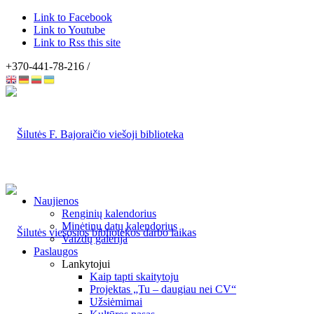
Link to Facebook
Link to Youtube
Link to Rss this site
+370-441-78-216 /
Naujienos
Renginių kalendorius
Minėtinų datų kalendorius
Vaizdų galerija
Paslaugos
Lankytojui
Kaip tapti skaitytoju
Projektas „Tu – daugiau nei CV“
Užsiėmimai