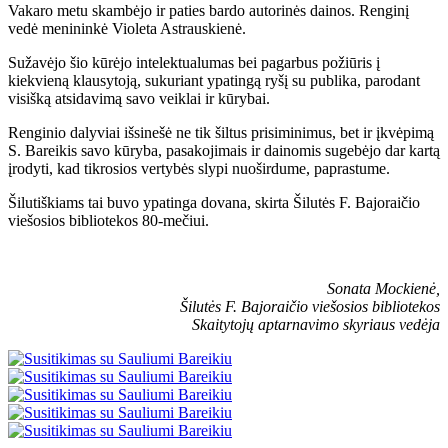
Vakaro metu skambėjo ir paties bardo autorinės dainos. Renginį
vedė menininkė Violeta Astrauskienė.
Sužavėjo šio kūrėjo intelektualumas bei pagarbus požiūris į
kiekvieną klausytoją, sukuriant ypatingą ryšį su publika, parodant
visišką atsidavimą savo veiklai ir kūrybai.
Renginio dalyviai išsinešė ne tik šiltus prisiminimus, bet ir įkvėpimą
S. Bareikis savo kūryba, pasakojimais ir dainomis sugebėjo dar kartą
įrodyti, kad tikrosios vertybės slypi nuoširdume, paprastume.
Šilutiškiams tai buvo ypatinga dovana, skirta Šilutės F. Bajoraičio
viešosios bibliotekos 80-mečiui.
Sonata Mockienė,
Šilutės F. Bajoraičio viešosios bibliotekos
Skaitytojų aptarnavimo skyriaus vedėja