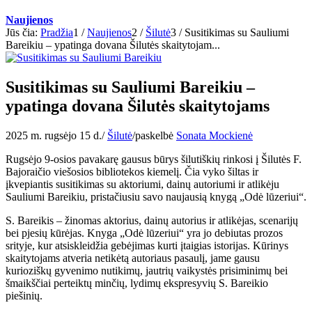
Naujienos
Jūs čia:
Pradžia
1
/
Naujienos
2
/
Šilutė
3
/
Susitikimas su Sauliumi
Bareikiu – ypatinga dovana Šilutės skaitytojam...
Susitikimas su Sauliumi Bareikiu –
ypatinga dovana Šilutės skaitytojams
2025 m. rugsėjo 15 d.
/
Šilutė
/
paskelbė
Sonata Mockienė
Rugsėjo 9-osios pavakarę gausus būrys šilutiškių rinkosi į Šilutės F.
Bajoraičio viešosios bibliotekos kiemelį. Čia vyko šiltas ir
įkvepiantis susitikimas su aktoriumi, dainų autoriumi ir atlikėju
Sauliumi Bareikiu, pristačiusiu savo naujausią knygą „Odė lūzeriui“.
S. Bareikis – žinomas aktorius, dainų autorius ir atlikėjas, scenarijų
bei pjesių kūrėjas. Knyga „Odė lūzeriui“ yra jo debiutas prozos
srityje, kur atsiskleidžia gebėjimas kurti įtaigias istorijas. Kūrinys
skaitytojams atveria netikėtą autoriaus pasaulį, jame gausu
kurioziškų gyvenimo nutikimų, jautrių vaikystės prisiminimų bei
šmaikščiai perteiktų minčių, lydimų ekspresyvių S. Bareikio
piešinių.