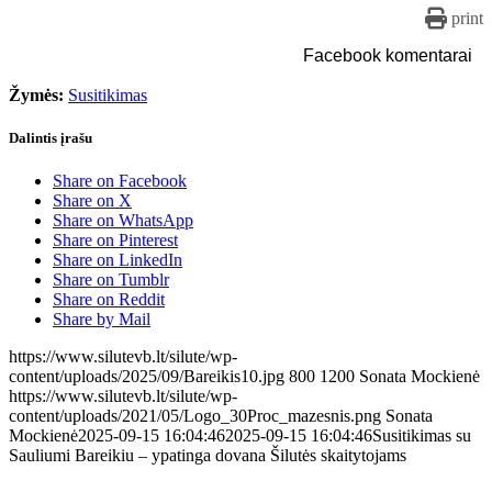
print
Facebook komentarai
Žymės:
Susitikimas
Dalintis įrašu
Share on Facebook
Share on X
Share on WhatsApp
Share on Pinterest
Share on LinkedIn
Share on Tumblr
Share on Reddit
Share by Mail
https://www.silutevb.lt/silute/wp-
content/uploads/2025/09/Bareikis10.jpg
800
1200
Sonata Mockienė
https://www.silutevb.lt/silute/wp-
content/uploads/2021/05/Logo_30Proc_mazesnis.png
Sonata
Mockienė
2025-09-15 16:04:46
2025-09-15 16:04:46
Susitikimas su
Sauliumi Bareikiu – ypatinga dovana Šilutės skaitytojams