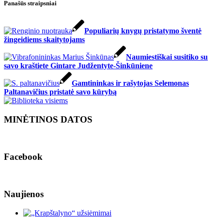
Panašūs straipsniai
Populiarių knygų pristatymo šventė
žingeidiems skaitytojams
Naumiestiškai susitiko su
savo kraštiete Gintare Judžentyte-Šinkūniene
Gamtininkas ir rašytojas Selemonas
Paltanavičius pristatė savo kūrybą
MINĖTINOS DATOS
Facebook
Naujienos