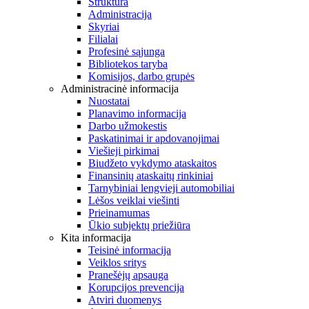
Struktūra
Administracija
Skyriai
Filialai
Profesinė sąjunga
Bibliotekos taryba
Komisijos, darbo grupės
Administracinė informacija
Nuostatai
Planavimo informacija
Darbo užmokestis
Paskatinimai ir apdovanojimai
Viešieji pirkimai
Biudžeto vykdymo ataskaitos
Finansinių ataskaitų rinkiniai
Tarnybiniai lengvieji automobiliai
Lėšos veiklai viešinti
Prieinamumas
Ūkio subjektų priežiūra
Kita informacija
Teisinė informacija
Veiklos sritys
Pranešėjų apsauga
Korupcijos prevencija
Atviri duomenys