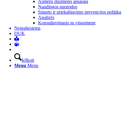
Asmens duomenų apsauga
Naudingos nuorodos
Smurto ir priekabiavimo prevencijos politika
Analizės
Konsultavimasis su visuomene
Neįgaliesiems
DUK
Ieškoti
Menu
Menu