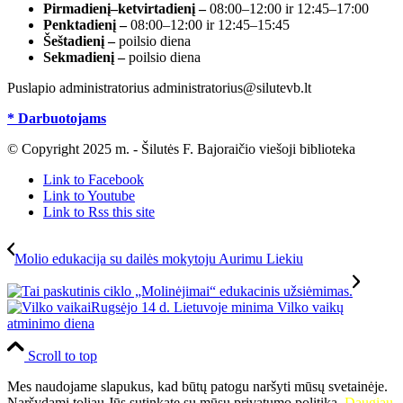
Pirmadienį–ketvirtadienį –
08:00–12:00 ir 12:45–17:00
Penktadienį –
08:00–12:00 ir 12:45–15:45
Šeštadienį –
poilsio diena
Sekmadienį –
poilsio diena
Puslapio administratorius administratorius@silutevb.lt
* Darbuotojams
© Copyright 2025 m. - Šilutės F. Bajoraičio viešoji biblioteka
Link to Facebook
Link to Youtube
Link to Rss this site
Molio edukacija su dailės mokytoju Aurimu Liekiu
Rugsėjo 14 d. Lietuvoje minima Vilko vaikų
atminimo diena
Scroll to top
Mes naudojame slapukus, kad būtų patogu naršyti mūsų svetainėje.
Naršydami toliau Jūs sutinkate su mūsų privatumo politika.
Daugiau