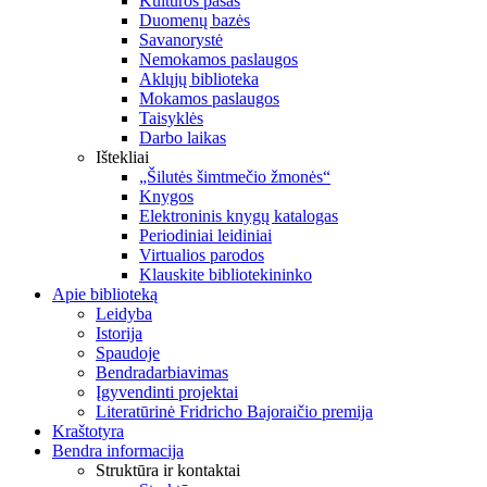
Kultūros pasas
Duomenų bazės
Savanorystė
Nemokamos paslaugos
Aklųjų biblioteka
Mokamos paslaugos
Taisyklės
Darbo laikas
Ištekliai
„Šilutės šimtmečio žmonės“
Knygos
Elektroninis knygų katalogas
Periodiniai leidiniai
Virtualios parodos
Klauskite bibliotekininko
Apie biblioteką
Leidyba
Istorija
Spaudoje
Bendradarbiavimas
Įgyvendinti projektai
Literatūrinė Fridricho Bajoraičio premija
Kraštotyra
Bendra informacija
Struktūra ir kontaktai