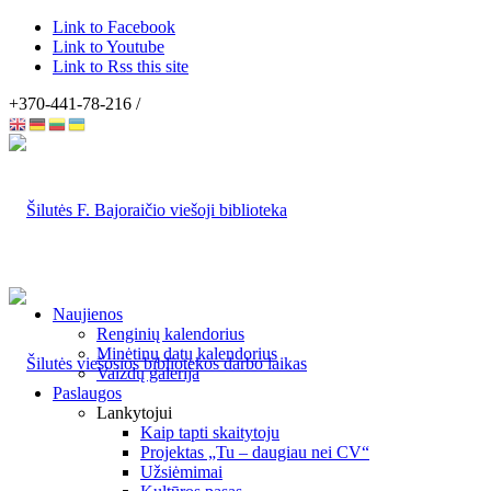
Link to Facebook
Link to Youtube
Link to Rss this site
+370-441-78-216 /
Naujienos
Renginių kalendorius
Minėtinų datų kalendorius
Vaizdų galerija
Paslaugos
Lankytojui
Kaip tapti skaitytoju
Projektas „Tu – daugiau nei CV“
Užsiėmimai