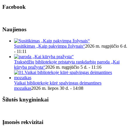
Facebook
Naujienos
Susitikimas „Kaip pakvimpa žolynais“
2026 m. rugpjūčio 6 d.
- 11:11
Traksėdžių bibliotekoje pristatyta rankdarbių paroda „Kai
kūryba pražysta“
2026 m. rugpjūčio 5 d. - 11:16
Vaikai bibliotekoje kūrė spalvingas deimantines
mozaikas
2026 m. liepos 30 d. - 14:08
Šilutės knygininkai
Įmonės rekvizitai