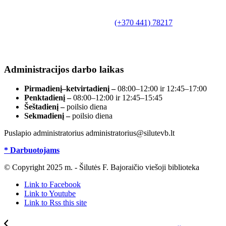
Biudžetinė įstaiga.
Šilutės rajono savivaldybės Fridricho
Bajoraičio viešoji biblioteka
Tilžės g. 10, LT-99172, Šilutė, tel.
(+370 441) 78217
,
el. paštas info@silutevb.lt, www.silutevb.lt
Duomenys kaupiami ir saugomi Juridinių asmenų
registre, įmonės kodas 190700188.
Administracijos darbo laikas
Pirmadienį–ketvirtadienį –
08:00–12:00 ir 12:45–17:00
Penktadienį –
08:00–12:00 ir 12:45–15:45
Šeštadienį –
poilsio diena
Sekmadienį –
poilsio diena
Puslapio administratorius administratorius@silutevb.lt
* Darbuotojams
© Copyright 2025 m. - Šilutės F. Bajoraičio viešoji biblioteka
Link to Facebook
Link to Youtube
Link to Rss this site