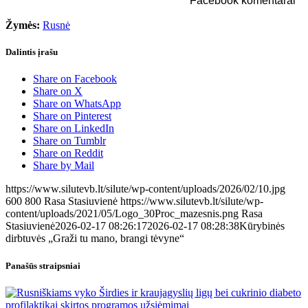
Facebook komentarai
Žymės:
Rusnė
Dalintis įrašu
Share on Facebook
Share on X
Share on WhatsApp
Share on Pinterest
Share on LinkedIn
Share on Tumblr
Share on Reddit
Share by Mail
https://www.silutevb.lt/silute/wp-content/uploads/2026/02/10.jpg
600
800
Rasa Stasiuvienė
https://www.silutevb.lt/silute/wp-
content/uploads/2021/05/Logo_30Proc_mazesnis.png
Rasa
Stasiuvienė
2026-02-17 08:26:17
2026-02-17 08:28:38
Kūrybinės
dirbtuvės „Graži tu mano, brangi tėvyne“
Panašūs straipsniai