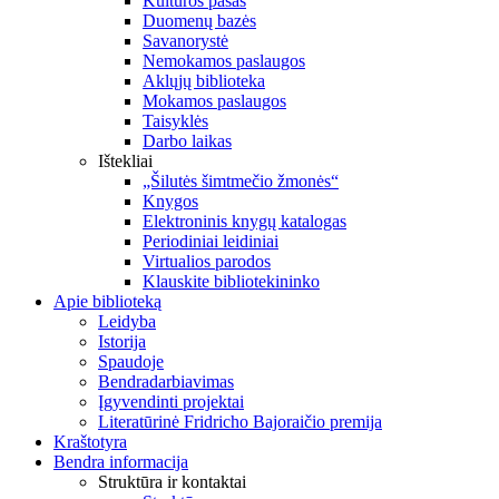
Kultūros pasas
Duomenų bazės
Savanorystė
Nemokamos paslaugos
Aklųjų biblioteka
Mokamos paslaugos
Taisyklės
Darbo laikas
Ištekliai
„Šilutės šimtmečio žmonės“
Knygos
Elektroninis knygų katalogas
Periodiniai leidiniai
Virtualios parodos
Klauskite bibliotekininko
Apie biblioteką
Leidyba
Istorija
Spaudoje
Bendradarbiavimas
Įgyvendinti projektai
Literatūrinė Fridricho Bajoraičio premija
Kraštotyra
Bendra informacija
Struktūra ir kontaktai