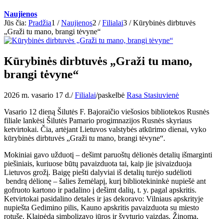
Naujienos
Jūs čia:
Pradžia
1
/
Naujienos
2
/
Filialai
3
/
Kūrybinės dirbtuvės
„Graži tu mano, brangi tėvyne“
Kūrybinės dirbtuvės „Graži tu mano,
brangi tėvyne“
2026 m. vasario 17 d.
/
Filialai
/
paskelbė
Rasa Stasiuvienė
Vasario 12 dieną Šilutės F. Bajoraičio viešosios bibliotekos Rusnės
filiale lankėsi Šilutės Pamario progimnazijos Rusnės skyriaus
ketvirtokai. Čia, artėjant Lietuvos valstybės atkūrimo dienai, vyko
kūrybinės dirbtuvės „Graži tu mano, brangi tėvyne“.
Mokiniai gavo užduotį – dešimt paruoštų dėlionės detalių išmarginti
piešiniais, kuriuose būtų pavaizduota tai, kaip jie įsivaizduoja
Lietuvos grožį. Baigę piešti dalyviai iš detalių turėjo sudėlioti
bendrą dėlionę – šalies žemėlapį, kurį bibliotekininkė nupiešė ant
gofruoto kartono ir padalino į dešimt dalių, t. y. pagal apskritis.
Ketvirtokai pasidalino detales ir jas dekoravo: Vilniaus apskrityje
nupiešta Gedimino pilis, Kauno apskritis pavaizduota su miesto
rotuše, Klaipėdą simbolizavo jūros ir švyturio vaizdas. Žinoma,