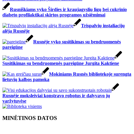
Rusniškiams vyko Širdies ir kraujagyslių ligų bei cukrinio
diabeto profilaktikai skirtos programos užsiėmimai
Trispalvių instaliacijų
alėja Rusnėje
Rusnėje vyko susitikimas su bendruomenės
pareigūne
Susitikimas su bendruomenės pareigūne Jurgita Kaktiene
Mokiniams Rusnės bibliotekoje surengta
lietuvių kalbos pamoka
Rusnėje moksleiviai konstravo robotus ir dalyvavo jų
varžytuvėse
MINĖTINOS DATOS