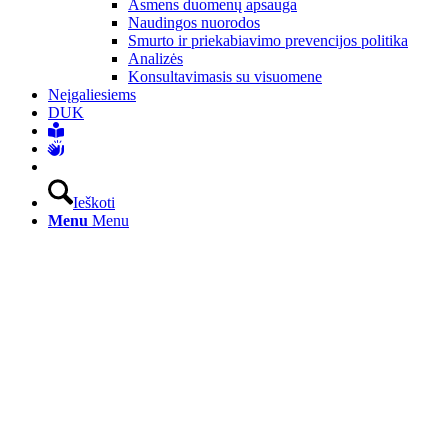
Asmens duomenų apsauga
Naudingos nuorodos
Smurto ir priekabiavimo prevencijos politika
Analizės
Konsultavimasis su visuomene
Neįgaliesiems
DUK
Ieškoti
Menu
Menu