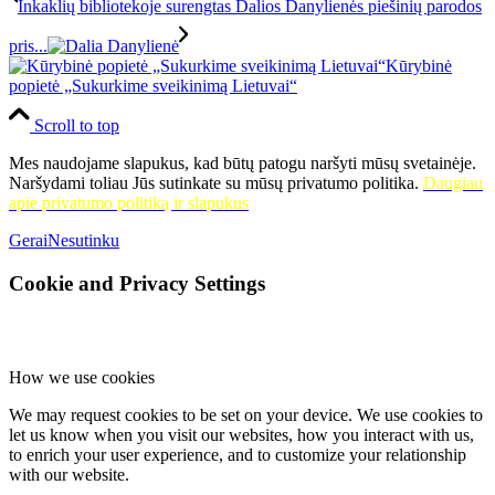
Inkaklių bibliotekoje surengtas Dalios Danylienės piešinių parodos
pris...
Kūrybinė
popietė „Sukurkime sveikinimą Lietuvai“
Scroll to top
Mes naudojame slapukus, kad būtų patogu naršyti mūsų svetainėje.
Naršydami toliau Jūs sutinkate su mūsų privatumo politika.
Daugiau
apie privatumo politiką ir slapukus
Gerai
Nesutinku
Cookie and Privacy Settings
How we use cookies
We may request cookies to be set on your device. We use cookies to
let us know when you visit our websites, how you interact with us,
to enrich your user experience, and to customize your relationship
with our website.