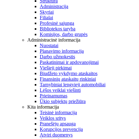
Struktūra
Administracija
Skyriai
Filialai
Profesinė sąjunga
Bibliotekos taryba
Komisijos, darbo grupės
Administracinė informacija
Nuostatai
Planavimo informacija
Darbo užmokestis
Paskatinimai ir apdovanojimai
Viešieji pirkimai
Biudžeto vykdymo ataskaitos
Finansinių ataskaitų rinkiniai
Tarnybiniai lengvieji automobiliai
Lėšos veiklai viešinti
Prieinamumas
Ūkio subjektų priežiūra
Kita informacija
Teisinė informacija
Veiklos sritys
Pranešėjų apsauga
Korupcijos prevencija
Atviri duomenys