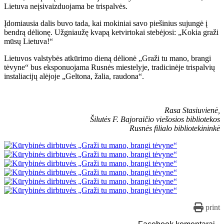
Lietuva neįsivaizduojama be trispalvės.
Įdomiausia dalis buvo tada, kai mokiniai savo piešinius sujungė į
bendrą dėlionę. Užgniaužę kvapą ketvirtokai stebėjosi: „Kokia graži
mūsų Lietuva!“
Lietuvos valstybės atkūrimo dieną dėlionė „Graži tu mano, brangi
tėvyne“ bus eksponuojama Rusnės miestelyje, tradicinėje trispalvių
instaliacijų alėjoje „Geltona, žalia, raudona“.
Rasa Stasiuvienė,
Šilutės F. Bajoraičio viešosios bibliotekos
Rusnės filialo bibliotekininkė
print