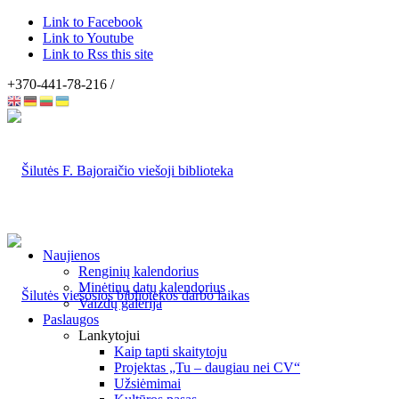
Link to Facebook
Link to Youtube
Link to Rss this site
+370-441-78-216 /
Naujienos
Renginių kalendorius
Minėtinų datų kalendorius
Vaizdų galerija
Paslaugos
Lankytojui
Kaip tapti skaitytoju
Projektas „Tu – daugiau nei CV“
Užsiėmimai