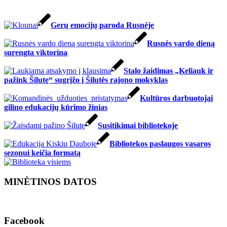
Gerų emocijų paroda Rusnėje
Rusnės vardo dieną
surengta viktorina
Stalo žaidimas „Keliauk ir
pažink Šilutę“ sugrįžo į Šilutės rajono mokyklas
Kultūros darbuotojai
gilino edukacijų kūrimo žinias
Susitikimai bibliotekoje
Bibliotekos paslaugos vasaros
sezonui keičia formatą
MINĖTINOS DATOS
Facebook