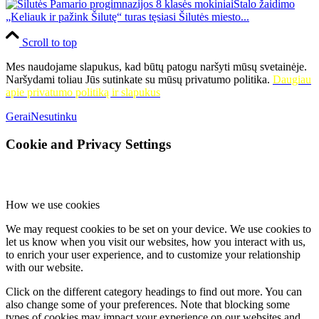
Stalo žaidimo
„Keliauk ir pažink Šilutę“ turas tęsiasi Šilutės miesto...
Scroll to top
Mes naudojame slapukus, kad būtų patogu naršyti mūsų svetainėje.
Naršydami toliau Jūs sutinkate su mūsų privatumo politika.
Daugiau
apie privatumo politiką ir slapukus
Gerai
Nesutinku
Cookie and Privacy Settings
How we use cookies
We may request cookies to be set on your device. We use cookies to
let us know when you visit our websites, how you interact with us,
to enrich your user experience, and to customize your relationship
with our website.
Click on the different category headings to find out more. You can
also change some of your preferences. Note that blocking some
types of cookies may impact your experience on our websites and