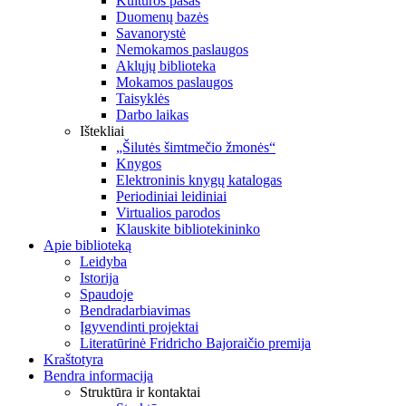
Kultūros pasas
Duomenų bazės
Savanorystė
Nemokamos paslaugos
Aklųjų biblioteka
Mokamos paslaugos
Taisyklės
Darbo laikas
Ištekliai
„Šilutės šimtmečio žmonės“
Knygos
Elektroninis knygų katalogas
Periodiniai leidiniai
Virtualios parodos
Klauskite bibliotekininko
Apie biblioteką
Leidyba
Istorija
Spaudoje
Bendradarbiavimas
Įgyvendinti projektai
Literatūrinė Fridricho Bajoraičio premija
Kraštotyra
Bendra informacija
Struktūra ir kontaktai