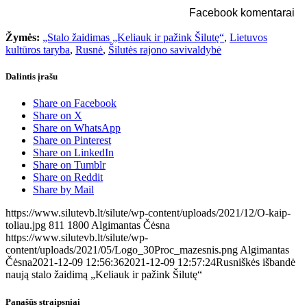
Facebook komentarai
Žymės:
„Stalo žaidimas „Keliauk ir pažink Šilutę“
,
Lietuvos
kultūros taryba
,
Rusnė
,
Šilutės rajono savivaldybė
Dalintis įrašu
Share on Facebook
Share on X
Share on WhatsApp
Share on Pinterest
Share on LinkedIn
Share on Tumblr
Share on Reddit
Share by Mail
https://www.silutevb.lt/silute/wp-content/uploads/2021/12/O-kaip-
toliau.jpg
811
1800
Algimantas Čėsna
https://www.silutevb.lt/silute/wp-
content/uploads/2021/05/Logo_30Proc_mazesnis.png
Algimantas
Čėsna
2021-12-09 12:56:36
2021-12-09 12:57:24
Rusniškės išbandė
naują stalo žaidimą „Keliauk ir pažink Šilutę“
Panašūs straipsniai