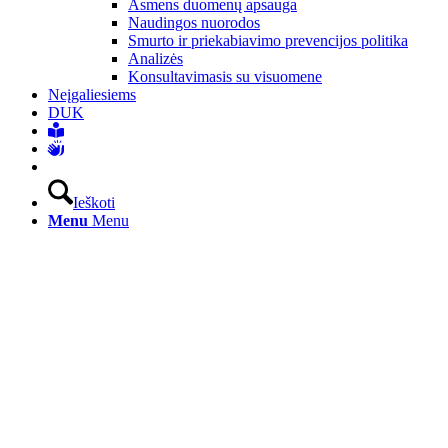
Asmens duomenų apsauga
Naudingos nuorodos
Smurto ir priekabiavimo prevencijos politika
Analizės
Konsultavimasis su visuomene
Neįgaliesiems
DUK
Ieškoti
Menu
Menu