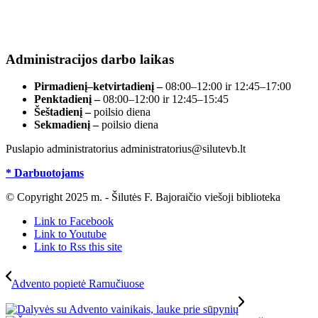
el. paštas info@silutevb.lt, www.silutevb.lt
Duomenys kaupiami ir saugomi Juridinių asmenų
registre, įmonės kodas 190700188.
Administracijos darbo laikas
Pirmadienį–ketvirtadienį –
08:00–12:00 ir 12:45–17:00
Penktadienį –
08:00–12:00 ir 12:45–15:45
Šeštadienį –
poilsio diena
Sekmadienį –
poilsio diena
Puslapio administratorius administratorius@silutevb.lt
* Darbuotojams
© Copyright 2025 m. - Šilutės F. Bajoraičio viešoji biblioteka
Link to Facebook
Link to Youtube
Link to Rss this site
Advento popietė Ramučiuose