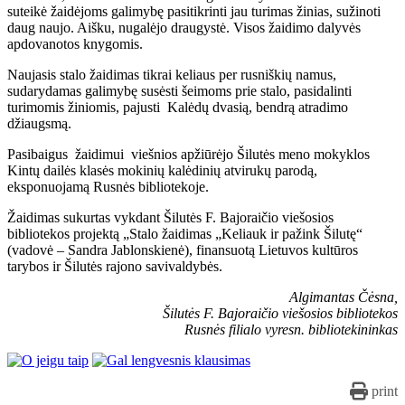
suteikė žaidėjoms galimybę pasitikrinti jau turimas žinias, sužinoti
daug naujo. Aišku, nugalėjo draugystė. Visos žaidimo dalyvės
apdovanotos knygomis.
Naujasis stalo žaidimas tikrai keliaus per rusniškių namus,
sudarydamas galimybę susėsti šeimoms prie stalo, pasidalinti
turimomis žiniomis, pajusti Kalėdų dvasią, bendrą atradimo
džiaugsmą.
Pasibaigus žaidimui viešnios apžiūrėjo Šilutės meno mokyklos
Kintų dailės klasės mokinių kalėdinių atvirukų parodą,
eksponuojamą Rusnės bibliotekoje.
Žaidimas sukurtas vykdant Šilutės F. Bajoraičio viešosios
bibliotekos projektą „Stalo žaidimas „Keliauk ir pažink Šilutę“
(vadovė – Sandra Jablonskienė), finansuotą Lietuvos kultūros
tarybos ir Šilutės rajono savivaldybės.
Algimantas Čėsna,
Šilutės F. Bajoraičio viešosios bibliotekos
Rusnės filialo vyresn. bibliotekininkas
print