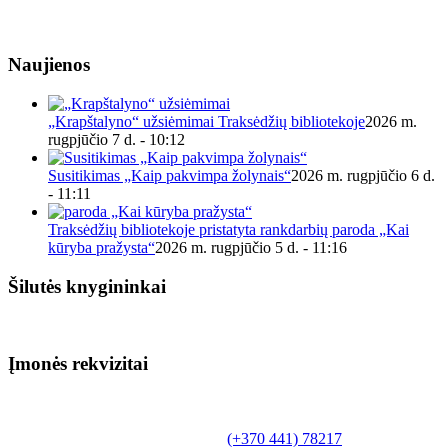
Naujienos
„Krapštalyno“ užsiėmimai Traksėdžių bibliotekoje
2026 m.
rugpjūčio 7 d. - 10:12
Susitikimas „Kaip pakvimpa žolynais“
2026 m. rugpjūčio 6 d.
- 11:11
Traksėdžių bibliotekoje pristatyta rankdarbių paroda „Kai
kūryba pražysta“
2026 m. rugpjūčio 5 d. - 11:16
Šilutės knygininkai
Įmonės rekvizitai
Biudžetinė įstaiga.
Šilutės rajono savivaldybės Fridricho
Bajoraičio viešoji biblioteka
Tilžės g. 10, LT-99172, Šilutė, tel.
(+370 441) 78217
,