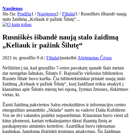
Naujienos
Jūs čia:
Pradžia
1
/
Naujienos
2
/
Filialai
3
/
Rusniškės išbandė naują
stalo žaidimą „Keliauk ir pažink Šilutę“...
Rusniškės išbandė naują stalo žaidimą
„Keliauk ir pažink Šilutę“
2021 m. gruodžio 9 d.
/
Filialai
/
paskelbė
Algimantas Čėsna
Nežiūrint į tai, kad gruodžio 7-osios pavakarę spaudė šiais metais
dar neregėtas šaltukas, Šilutės F. Bajoraičio viešosios bibliotekos
Rusnės filiale buvo karšta. Čia bibliotekininkai pristatė naują stalo
žaidimą „Keliauk ir pažink Šilutę“, kurį žaidžiant reikia atsakyti į
klausimus apie Šilutės miestą bei rajoną, žymius žmones, išskirtines
vietas, kt.
Žaisti žaidimą pakviestos Salos etnokultūros ir informacijos centro
etnografinio ansamblio „Sklada“ narės su vadove Dalia Kubiliene.
Vos ne dvi valandos pralėkė nepastebimai. Klausimai buvo vieni už
kitus įdomesni, kartais reikalaujantys tikrai išsamių žinių ar
pasikapstymo atminties kertelėse. Azartiškai buvo ridenamas
kauliukas, bandoma išsirinkti teisingus atsakymus. Šis žaidimas