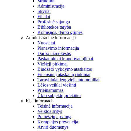
Struktūra
Administracija
Skyriai
Filialai
Profesinė sąjunga
Bibliotekos taryba
Komisijos, darbo grupės
Administracinė informacija
Nuostatai
Planavimo informacija
Darbo užmokestis
Paskatinimai ir apdovanojimai
Viešieji pirkimai
Biudžeto vykdymo ataskaitos
Finansinių ataskaitų rinkiniai
Tarnybiniai lengvieji automobiliai
Lėšos veiklai viešinti
Prieinamumas
Ūkio subjektų priežiūra
Kita informacija
Teisinė informacija
Veiklos sritys
Pranešėjų apsauga
Korupcijos prevencija
Atviri duomenys