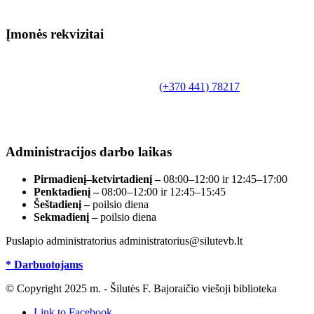
Įmonės rekvizitai
Biudžetinė įstaiga.
Šilutės rajono savivaldybės Fridricho
Bajoraičio viešoji biblioteka
Tilžės g. 10, LT-99172, Šilutė, tel.
(+370 441) 78217
,
el. paštas info@silutevb.lt, www.silutevb.lt
Duomenys kaupiami ir saugomi Juridinių asmenų
registre, įmonės kodas 190700188.
Administracijos darbo laikas
Pirmadienį–ketvirtadienį –
08:00–12:00 ir 12:45–17:00
Penktadienį –
08:00–12:00 ir 12:45–15:45
Šeštadienį –
poilsio diena
Sekmadienį –
poilsio diena
Puslapio administratorius administratorius@silutevb.lt
* Darbuotojams
© Copyright 2025 m. - Šilutės F. Bajoraičio viešoji biblioteka
Link to Facebook