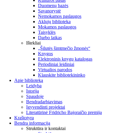
Kultūros pasas
Duomenų bazės
Savanorystė
Nemokamos paslaugos
Aklųjų biblioteka
Mokamos paslaugos
Taisyklės
Darbo laikas
Ištekliai
„Šilutės šimtmečio žmonės“
Knygos
Elektroninis knygų katalogas
Periodiniai leidiniai
Virtualios parodos
Klauskite bibliotekininko
Apie biblioteką
Leidyba
Istorija
Spaudoje
Bendradarbiavimas
Įgyvendinti projektai
Literatūrinė Fridricho Bajoraičio premija
Kraštotyra
Bendra informacija
Struktūra ir kontaktai