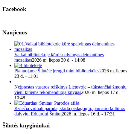
Facebook
Naujienos
Vaikai bibliotekoje kūrė spalvingas deimantines
mozaikas
2026 m. liepos 30 d. - 14:08
Planuojame Šilutėje įrengti mini bibliotekėles
2026 m. liepos
23 d. - 11:01
Neįprastas vasaros reiškinys Lietuvoje – tūkstančiai žmonių
vieni kitiems rekomenduoja knygas
2026 m. liepos 17 d. -
10:48
Kviečia virtuali paroda, skirta pedagogui, pamario kultūros
dalyviui Eduardui Šmitui
2026 m. liepos 16 d. - 17:31
Šilutės knygininkai