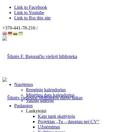
Link to Facebook
Link to Youtube
Link to Rss this site
+370-441-78-216 /
Naujienos
Renginių kalendorius
Minėtinų datų kalendorius
Vaizdų galerija
Paslaugos
Lankytojui
Kaip tapti skaitytoju
Projektas „Tu – daugiau nei CV“
Užsiėmimai