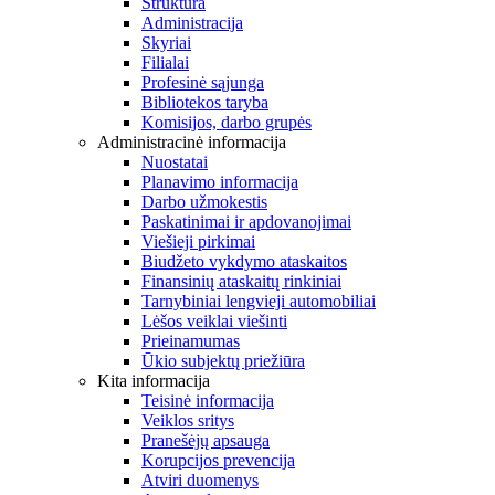
Struktūra
Administracija
Skyriai
Filialai
Profesinė sąjunga
Bibliotekos taryba
Komisijos, darbo grupės
Administracinė informacija
Nuostatai
Planavimo informacija
Darbo užmokestis
Paskatinimai ir apdovanojimai
Viešieji pirkimai
Biudžeto vykdymo ataskaitos
Finansinių ataskaitų rinkiniai
Tarnybiniai lengvieji automobiliai
Lėšos veiklai viešinti
Prieinamumas
Ūkio subjektų priežiūra
Kita informacija
Teisinė informacija
Veiklos sritys
Pranešėjų apsauga
Korupcijos prevencija
Atviri duomenys