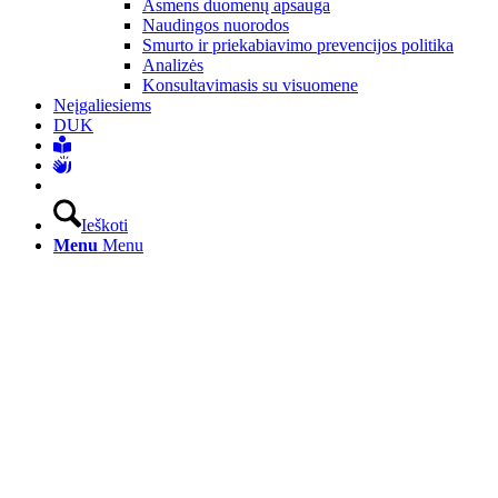
Asmens duomenų apsauga
Naudingos nuorodos
Smurto ir priekabiavimo prevencijos politika
Analizės
Konsultavimasis su visuomene
Neįgaliesiems
DUK
Ieškoti
Menu
Menu