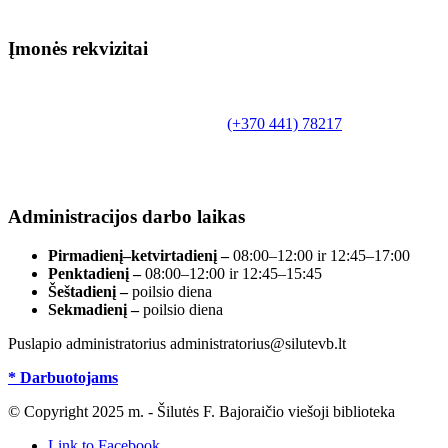
Įmonės rekvizitai
Biudžetinė įstaiga.
Šilutės rajono savivaldybės Fridricho
Bajoraičio viešoji biblioteka
Tilžės g. 10, LT-99172, Šilutė, tel.
(+370 441) 78217
,
el. paštas info@silutevb.lt, www.silutevb.lt
Duomenys kaupiami ir saugomi Juridinių asmenų
registre, įmonės kodas 190700188.
Administracijos darbo laikas
Pirmadienį–ketvirtadienį –
08:00–12:00 ir 12:45–17:00
Penktadienį –
08:00–12:00 ir 12:45–15:45
Šeštadienį –
poilsio diena
Sekmadienį –
poilsio diena
Puslapio administratorius administratorius@silutevb.lt
* Darbuotojams
© Copyright 2025 m. - Šilutės F. Bajoraičio viešoji biblioteka
Link to Facebook