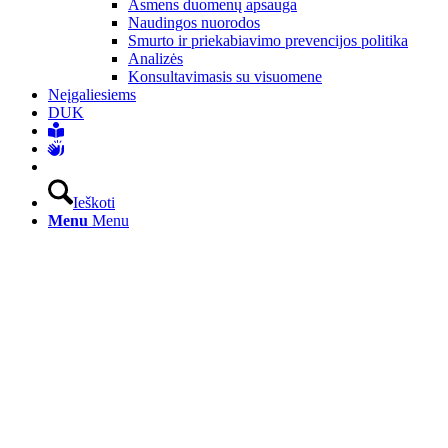
Asmens duomenų apsauga
Naudingos nuorodos
Smurto ir priekabiavimo prevencijos politika
Analizės
Konsultavimasis su visuomene
Neįgaliesiems
DUK
Ieškoti
Menu
Menu