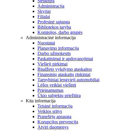
Struktūra
Administracija
Skyriai
Filialai
Profesinė sąjunga
Bibliotekos taryba
Komisijos, darbo grupės
Administracinė informacija
Nuostatai
Planavimo informacija
Darbo užmokestis
Paskatinimai ir apdovanojimai
Viešieji pirkimai
Biudžeto vykdymo ataskaitos
Finansinių ataskaitų rinkiniai
Tarnybiniai lengvieji automobiliai
Lėšos veiklai viešinti
Prieinamumas
Ūkio subjektų priežiūra
Kita informacija
Teisinė informacija
Veiklos sritys
Pranešėjų apsauga
Korupcijos prevencija
Atviri duomenys