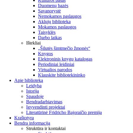
Kultūros pasas
Duomenų bazės
Savanorystė
Nemokamos paslaugos
Aklųjų biblioteka
Mokamos paslaugos
Taisyklės
Darbo laikas
Ištekliai
„Šilutės šimtmečio žmonės“
Knygos
Elektroninis knygų katalogas
Periodiniai leidiniai
Virtualios parodos
Klauskite bibliotekininko
Apie biblioteką
Leidyba
Istorija
Spaudoje
Bendradarbiavimas
Įgyvendinti projektai
Literatūrinė Fridricho Bajoraičio premija
Kraštotyra
Bendra informacija
Struktūra ir kontaktai