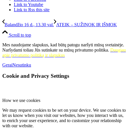
Link to Youtube
Link to Rss this site
Balandžio 16 d., 13.30 val.
ATEIK – SUŽINOK IR IŠMOK
Scroll to top
Mes naudojame slapukus, kad būtų patogu naršyti mūsų svetainėje.
Naršydami toliau Jūs sutinkate su mūsų privatumo politika.
Daugiau
apie privatumo politiką ir slapukus
Gerai
Nesutinku
Cookie and Privacy Settings
How we use cookies
We may request cookies to be set on your device. We use cookies to
let us know when you visit our websites, how you interact with us,
to enrich your user experience, and to customize your relationship
with our website.