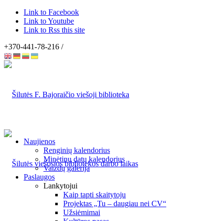
Link to Facebook
Link to Youtube
Link to Rss this site
+370-441-78-216 /
Naujienos
Renginių kalendorius
Minėtinų datų kalendorius
Vaizdų galerija
Paslaugos
Lankytojui
Kaip tapti skaitytoju
Projektas „Tu – daugiau nei CV“
Užsiėmimai