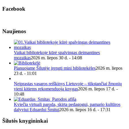
Facebook
Naujienos
Vaikai bibliotekoje kūrė spalvingas deimantines
mozaikas
2026 m. liepos 30 d. - 14:08
Planuojame Šilutėje įrengti mini bibliotekėles
2026 m. liepos
23 d. - 11:01
Neįprastas vasaros reiškinys Lietuvoje – tūkstančiai žmonių
vieni kitiems rekomenduoja knygas
2026 m. liepos 17 d. -
10:48
Kviečia virtuali paroda, skirta pedagogui, pamario kultūros
dalyviui Eduardui Šmitui
2026 m. liepos 16 d. - 17:31
Šilutės knygininkai