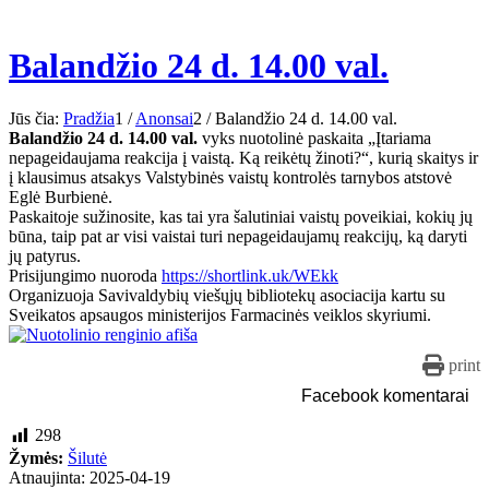
Balandžio 24 d. 14.00 val.
Jūs čia:
Pradžia
1
/
Anonsai
2
/
Balandžio 24 d. 14.00 val.
Balandžio 24 d. 14.00 val.
vyks nuotolinė paskaita „Įtariama
nepageidaujama reakcija į vaistą. Ką reikėtų žinoti?“, kurią skaitys ir
į klausimus atsakys Valstybinės vaistų kontrolės tarnybos atstovė
Eglė Burbienė.
Paskaitoje sužinosite, kas tai yra šalutiniai vaistų poveikiai, kokių jų
būna, taip pat ar visi vaistai turi nepageidaujamų reakcijų, ką daryti
jų patyrus.
Prisijungimo nuoroda
https://shortlink.uk/WEkk
Organizuoja Savivaldybių viešųjų bibliotekų asociacija kartu su
Sveikatos apsaugos ministerijos Farmacinės veiklos skyriumi.
print
Facebook komentarai
298
Žymės:
Šilutė
Atnaujinta: 2025-04-19