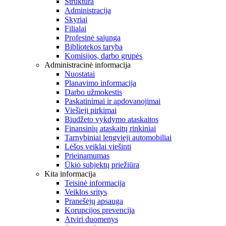
Struktūra
Administracija
Skyriai
Filialai
Profesinė sąjunga
Bibliotekos taryba
Komisijos, darbo grupės
Administracinė informacija
Nuostatai
Planavimo informacija
Darbo užmokestis
Paskatinimai ir apdovanojimai
Viešieji pirkimai
Biudžeto vykdymo ataskaitos
Finansinių ataskaitų rinkiniai
Tarnybiniai lengvieji automobiliai
Lėšos veiklai viešinti
Prieinamumas
Ūkio subjektų priežiūra
Kita informacija
Teisinė informacija
Veiklos sritys
Pranešėjų apsauga
Korupcijos prevencija
Atviri duomenys