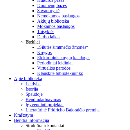
Kultūros pasas
Duomenų bazės
Savanorystė
Nemokamos paslaugos
Aklųjų biblioteka
Mokamos paslaugos
Taisyklės
Darbo laikas
Ištekliai
„Šilutės šimtmečio žmonės“
Knygos
Elektroninis knygų katalogas
Periodiniai leidiniai
Virtualios parodos
Klauskite bibliotekininko
Apie biblioteką
Leidyba
Istorija
Spaudoje
Bendradarbiavimas
Įgyvendinti projektai
Literatūrinė Fridricho Bajoraičio premija
Kraštotyra
Bendra informacija
Struktūra ir kontaktai