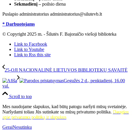
Sekmadienį –
poilsio diena
Puslapio administratorius administratorius@silutevb.lt
* Darbuotojams
© Copyright 2025 m. - Šilutės F. Bajoraičio viešoji biblioteka
Link to Facebook
Link to Youtube
Link to Rss this site
25-OJI NACIONALINĖ LIETUVOS BIBLIOTEKŲ SAVAITĖ
Gegužės 2 d., penktadienį, 16.00
val.
Scroll to top
Mes naudojame slapukus, kad būtų patogu naršyti mūsų svetainėje.
Naršydami toliau Jūs sutinkate su mūsų privatumo politika.
Daugiau
apie privatumo politiką ir slapukus
Gerai
Nesutinku