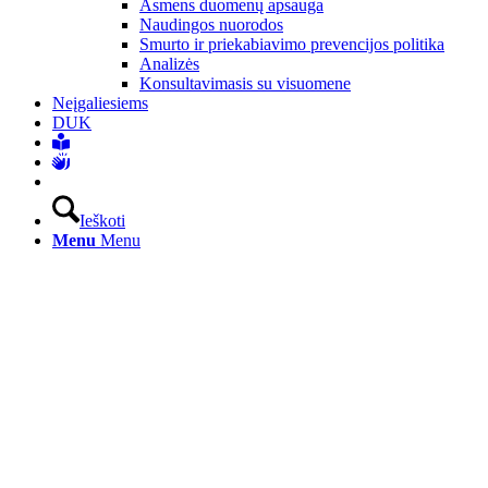
Asmens duomenų apsauga
Naudingos nuorodos
Smurto ir priekabiavimo prevencijos politika
Analizės
Konsultavimasis su visuomene
Neįgaliesiems
DUK
Ieškoti
Menu
Menu