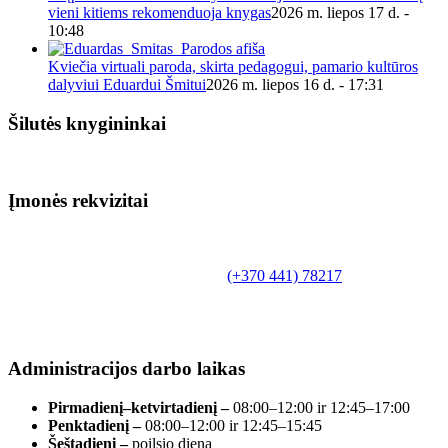
vieni kitiems rekomenduoja knygas
2026 m. liepos 17 d. -
10:48
Kviečia virtuali paroda, skirta pedagogui, pamario kultūros
dalyviui Eduardui Šmitui
2026 m. liepos 16 d. - 17:31
Šilutės knygininkai
Įmonės rekvizitai
Biudžetinė įstaiga.
Šilutės rajono savivaldybės Fridricho
Bajoraičio viešoji biblioteka
Tilžės g. 10, LT-99172, Šilutė, tel.
(+370 441) 78217
,
el. paštas info@silutevb.lt, www.silutevb.lt
Duomenys kaupiami ir saugomi Juridinių asmenų
registre, įmonės kodas 190700188.
Administracijos darbo laikas
Pirmadienį–ketvirtadienį –
08:00–12:00 ir 12:45–17:00
Penktadienį –
08:00–12:00 ir 12:45–15:45
Šeštadienį –
poilsio diena