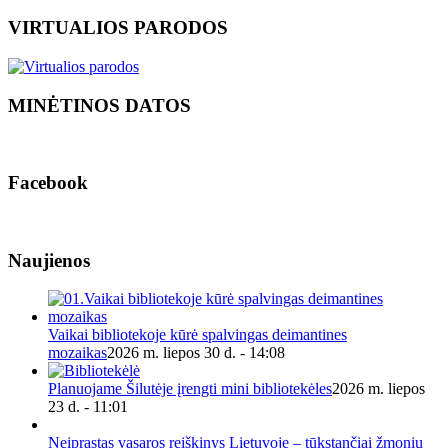
VIRTUALIOS PARODOS
MINĖTINOS DATOS
Facebook
Naujienos
Vaikai bibliotekoje kūrė spalvingas deimantines
mozaikas
2026 m. liepos 30 d. - 14:08
Planuojame Šilutėje įrengti mini bibliotekėles
2026 m. liepos
23 d. - 11:01
Neįprastas vasaros reiškinys Lietuvoje – tūkstančiai žmonių