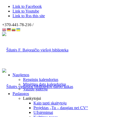
Link to Facebook
Link to Youtube
Link to Rss this site
+370-441-78-216 /
Naujienos
Renginių kalendorius
Minėtinų datų kalendorius
Vaizdų galerija
Paslaugos
Lankytojui
Kaip tapti skaitytoju
Projektas „Tu – daugiau nei CV“
Užsiėmimai