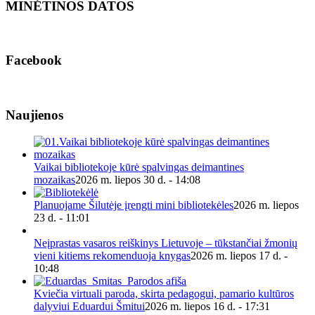
MINĖTINOS DATOS
Facebook
Naujienos
Vaikai bibliotekoje kūrė spalvingas deimantines
mozaikas
2026 m. liepos 30 d. - 14:08
Planuojame Šilutėje įrengti mini bibliotekėles
2026 m. liepos
23 d. - 11:01
Neįprastas vasaros reiškinys Lietuvoje – tūkstančiai žmonių
vieni kitiems rekomenduoja knygas
2026 m. liepos 17 d. -
10:48
Kviečia virtuali paroda, skirta pedagogui, pamario kultūros
dalyviui Eduardui Šmitui
2026 m. liepos 16 d. - 17:31