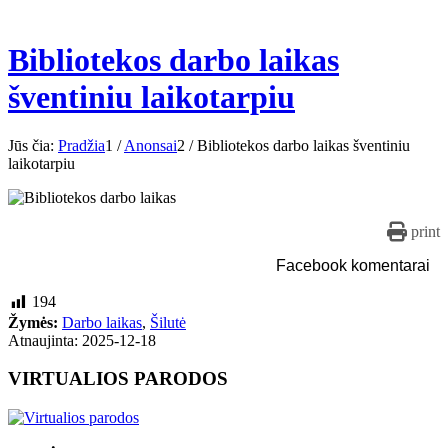
Bibliotekos darbo laikas
šventiniu laikotarpiu
Jūs čia:
Pradžia
1
/
Anonsai
2
/
Bibliotekos darbo laikas šventiniu
laikotarpiu
print
Facebook komentarai
194
Žymės:
Darbo laikas
,
Šilutė
Atnaujinta: 2025-12-18
VIRTUALIOS PARODOS