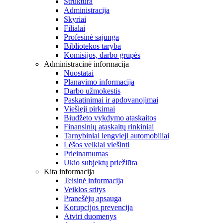
Struktūra
Administracija
Skyriai
Filialai
Profesinė sąjunga
Bibliotekos taryba
Komisijos, darbo grupės
Administracinė informacija
Nuostatai
Planavimo informacija
Darbo užmokestis
Paskatinimai ir apdovanojimai
Viešieji pirkimai
Biudžeto vykdymo ataskaitos
Finansinių ataskaitų rinkiniai
Tarnybiniai lengvieji automobiliai
Lėšos veiklai viešinti
Prieinamumas
Ūkio subjektų priežiūra
Kita informacija
Teisinė informacija
Veiklos sritys
Pranešėjų apsauga
Korupcijos prevencija
Atviri duomenys