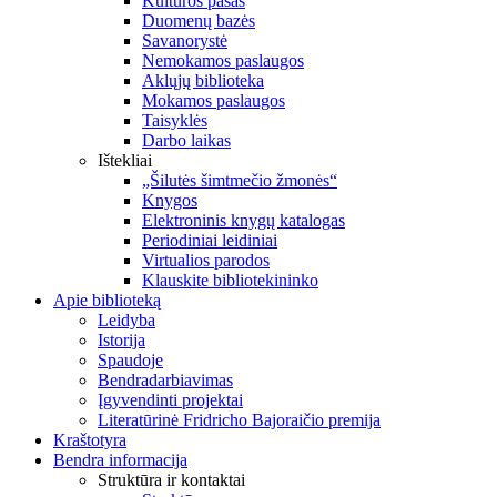
Kultūros pasas
Duomenų bazės
Savanorystė
Nemokamos paslaugos
Aklųjų biblioteka
Mokamos paslaugos
Taisyklės
Darbo laikas
Ištekliai
„Šilutės šimtmečio žmonės“
Knygos
Elektroninis knygų katalogas
Periodiniai leidiniai
Virtualios parodos
Klauskite bibliotekininko
Apie biblioteką
Leidyba
Istorija
Spaudoje
Bendradarbiavimas
Įgyvendinti projektai
Literatūrinė Fridricho Bajoraičio premija
Kraštotyra
Bendra informacija
Struktūra ir kontaktai