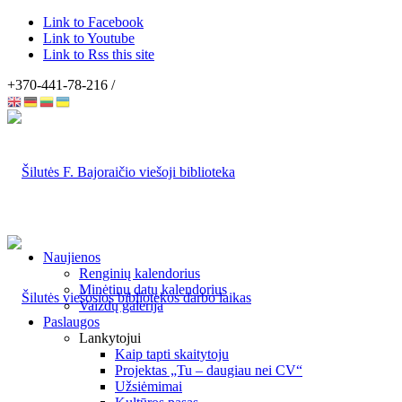
Link to Facebook
Link to Youtube
Link to Rss this site
+370-441-78-216 /
Naujienos
Renginių kalendorius
Minėtinų datų kalendorius
Vaizdų galerija
Paslaugos
Lankytojui
Kaip tapti skaitytoju
Projektas „Tu – daugiau nei CV“
Užsiėmimai