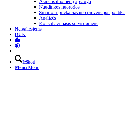
Asmens duomenų apsauga
Naudingos nuorodos
Smurto ir priekabiavimo prevencijos politika
Analizės
Konsultavimasis su visuomene
Neįgaliesiems
DUK
Ieškoti
Menu
Menu