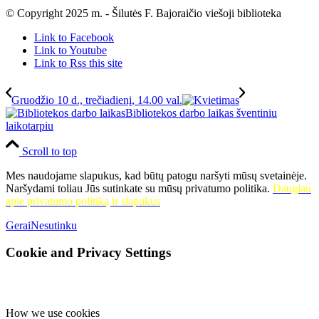
© Copyright 2025 m. - Šilutės F. Bajoraičio viešoji biblioteka
Link to Facebook
Link to Youtube
Link to Rss this site
Gruodžio 10 d., trečiadienį, 14.00 val.
Bibliotekos darbo laikas šventiniu
laikotarpiu
Scroll to top
Mes naudojame slapukus, kad būtų patogu naršyti mūsų svetainėje.
Naršydami toliau Jūs sutinkate su mūsų privatumo politika.
Daugiau
apie privatumo politiką ir slapukus
Gerai
Nesutinku
Cookie and Privacy Settings
How we use cookies