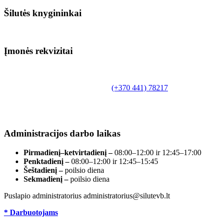
Šilutės knygininkai
Įmonės rekvizitai
Biudžetinė įstaiga.
Šilutės rajono savivaldybės Fridricho
Bajoraičio viešoji biblioteka
Tilžės g. 10, LT-99172, Šilutė, tel.
(+370 441) 78217
,
el. paštas info@silutevb.lt, www.silutevb.lt
Duomenys kaupiami ir saugomi Juridinių asmenų
registre, įmonės kodas 190700188.
Administracijos darbo laikas
Pirmadienį–ketvirtadienį –
08:00–12:00 ir 12:45–17:00
Penktadienį –
08:00–12:00 ir 12:45–15:45
Šeštadienį –
poilsio diena
Sekmadienį –
poilsio diena
Puslapio administratorius administratorius@silutevb.lt
* Darbuotojams