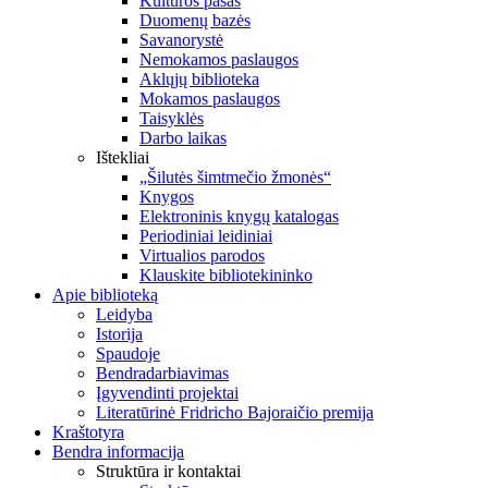
Kultūros pasas
Duomenų bazės
Savanorystė
Nemokamos paslaugos
Aklųjų biblioteka
Mokamos paslaugos
Taisyklės
Darbo laikas
Ištekliai
„Šilutės šimtmečio žmonės“
Knygos
Elektroninis knygų katalogas
Periodiniai leidiniai
Virtualios parodos
Klauskite bibliotekininko
Apie biblioteką
Leidyba
Istorija
Spaudoje
Bendradarbiavimas
Įgyvendinti projektai
Literatūrinė Fridricho Bajoraičio premija
Kraštotyra
Bendra informacija
Struktūra ir kontaktai