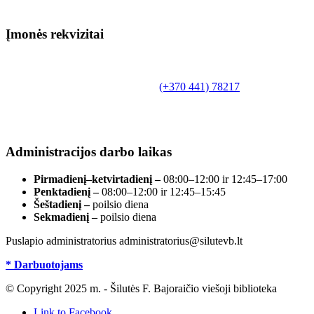
Įmonės rekvizitai
Biudžetinė įstaiga.
Šilutės rajono savivaldybės Fridricho
Bajoraičio viešoji biblioteka
Tilžės g. 10, LT-99172, Šilutė, tel.
(+370 441) 78217
,
el. paštas info@silutevb.lt, www.silutevb.lt
Duomenys kaupiami ir saugomi Juridinių asmenų
registre, įmonės kodas 190700188.
Administracijos darbo laikas
Pirmadienį–ketvirtadienį –
08:00–12:00 ir 12:45–17:00
Penktadienį –
08:00–12:00 ir 12:45–15:45
Šeštadienį –
poilsio diena
Sekmadienį –
poilsio diena
Puslapio administratorius administratorius@silutevb.lt
* Darbuotojams
© Copyright 2025 m. - Šilutės F. Bajoraičio viešoji biblioteka
Link to Facebook