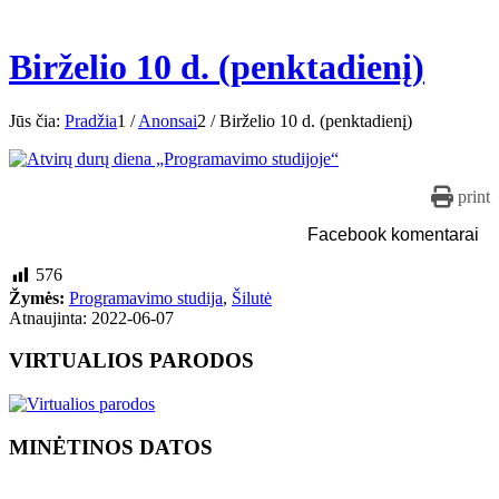
Birželio 10 d. (penktadienį)
Jūs čia:
Pradžia
1
/
Anonsai
2
/
Birželio 10 d. (penktadienį)
print
Facebook komentarai
576
Žymės:
Programavimo studija
,
Šilutė
Atnaujinta: 2022-06-07
VIRTUALIOS PARODOS
MINĖTINOS DATOS