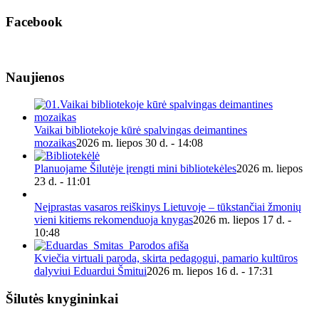
Facebook
Naujienos
Vaikai bibliotekoje kūrė spalvingas deimantines
mozaikas
2026 m. liepos 30 d. - 14:08
Planuojame Šilutėje įrengti mini bibliotekėles
2026 m. liepos
23 d. - 11:01
Neįprastas vasaros reiškinys Lietuvoje – tūkstančiai žmonių
vieni kitiems rekomenduoja knygas
2026 m. liepos 17 d. -
10:48
Kviečia virtuali paroda, skirta pedagogui, pamario kultūros
dalyviui Eduardui Šmitui
2026 m. liepos 16 d. - 17:31
Šilutės knygininkai