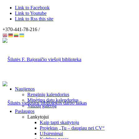
Link to Facebook
Link to Youtube
Link to Rss this site
+370-441-78-216 /
Naujienos
Renginių kalendorius
Minėtinų datų kalendorius
Vaizdų galerija
Paslaugos
Lankytojui
Kaip tapti skaitytoju
Projektas „Tu – daugiau nei CV“
Užsiėmimai