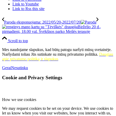
Link to Youtube
Link to Rss this site
Paroda eksponuojama: 2022/05/20-2022/07/20
Birželio 20 d.,
pirmadienį, 18.00 val. Švėkšnos parko Meilės terasoje
Scroll to top
Mes naudojame slapukus, kad būtų patogu naršyti mūsų svetainėje.
Naršydami toliau Jūs sutinkate su mūsų privatumo politika.
Daugiau
apie privatumo politiką ir slapukus
Gerai
Nesutinku
Cookie and Privacy Settings
How we use cookies
We may request cookies to be set on your device. We use cookies to
let us know when you visit our websites, how you interact with us,