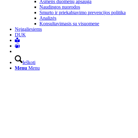
Asmens duomenų apsauga
Naudingos nuorodos
Smurto ir priekabiavimo prevencijos politika
Analizės
Konsultavimasis su visuomene
Neįgaliesiems
DUK
Ieškoti
Menu
Menu