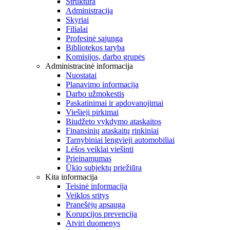
Struktūra
Administracija
Skyriai
Filialai
Profesinė sąjunga
Bibliotekos taryba
Komisijos, darbo grupės
Administracinė informacija
Nuostatai
Planavimo informacija
Darbo užmokestis
Paskatinimai ir apdovanojimai
Viešieji pirkimai
Biudžeto vykdymo ataskaitos
Finansinių ataskaitų rinkiniai
Tarnybiniai lengvieji automobiliai
Lėšos veiklai viešinti
Prieinamumas
Ūkio subjektų priežiūra
Kita informacija
Teisinė informacija
Veiklos sritys
Pranešėjų apsauga
Korupcijos prevencija
Atviri duomenys