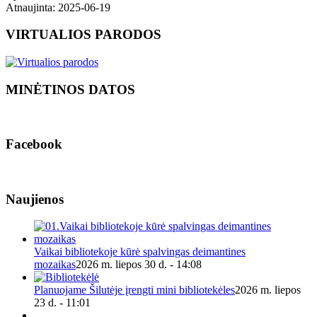
Atnaujinta: 2025-06-19
VIRTUALIOS PARODOS
MINĖTINOS DATOS
Facebook
Naujienos
Vaikai bibliotekoje kūrė spalvingas deimantines
mozaikas
2026 m. liepos 30 d. - 14:08
Planuojame Šilutėje įrengti mini bibliotekėles
2026 m. liepos
23 d. - 11:01