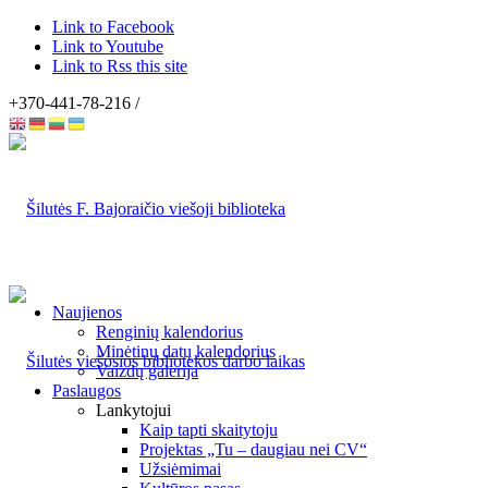
Link to Facebook
Link to Youtube
Link to Rss this site
+370-441-78-216 /
Naujienos
Renginių kalendorius
Minėtinų datų kalendorius
Vaizdų galerija
Paslaugos
Lankytojui
Kaip tapti skaitytoju
Projektas „Tu – daugiau nei CV“
Užsiėmimai