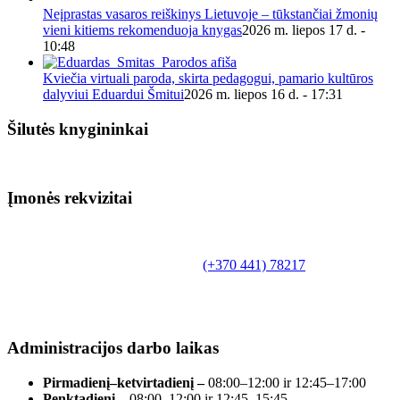
Neįprastas vasaros reiškinys Lietuvoje – tūkstančiai žmonių
vieni kitiems rekomenduoja knygas
2026 m. liepos 17 d. -
10:48
Kviečia virtuali paroda, skirta pedagogui, pamario kultūros
dalyviui Eduardui Šmitui
2026 m. liepos 16 d. - 17:31
Šilutės knygininkai
Įmonės rekvizitai
Biudžetinė įstaiga.
Šilutės rajono savivaldybės Fridricho
Bajoraičio viešoji biblioteka
Tilžės g. 10, LT-99172, Šilutė, tel.
(+370 441) 78217
,
el. paštas info@silutevb.lt, www.silutevb.lt
Duomenys kaupiami ir saugomi Juridinių asmenų
registre, įmonės kodas 190700188.
Administracijos darbo laikas
Pirmadienį–ketvirtadienį –
08:00–12:00 ir 12:45–17:00
Penktadienį –
08:00–12:00 ir 12:45–15:45