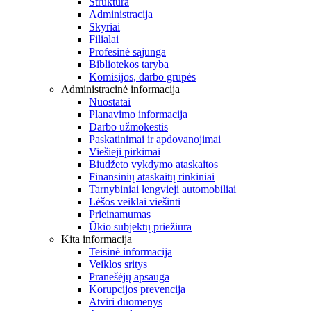
Struktūra
Administracija
Skyriai
Filialai
Profesinė sąjunga
Bibliotekos taryba
Komisijos, darbo grupės
Administracinė informacija
Nuostatai
Planavimo informacija
Darbo užmokestis
Paskatinimai ir apdovanojimai
Viešieji pirkimai
Biudžeto vykdymo ataskaitos
Finansinių ataskaitų rinkiniai
Tarnybiniai lengvieji automobiliai
Lėšos veiklai viešinti
Prieinamumas
Ūkio subjektų priežiūra
Kita informacija
Teisinė informacija
Veiklos sritys
Pranešėjų apsauga
Korupcijos prevencija
Atviri duomenys