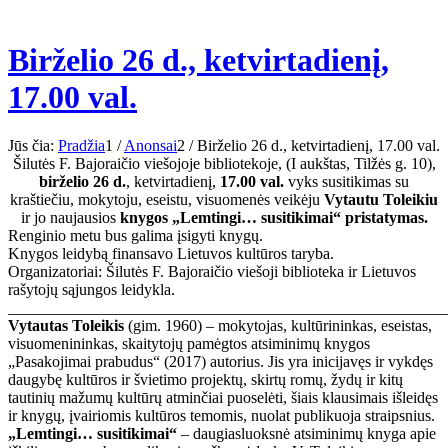
Birželio 26 d., ketvirtadienį,
17.00 val.
Jūs čia:
Pradžia
1
/
Anonsai
2
/
Birželio 26 d., ketvirtadienį, 17.00 val.
Šilutės F. Bajoraičio viešojoje bibliotekoje, (I aukštas, Tilžės g. 10),
birželio 26 d.
, ketvirtadienį,
17.00 val.
vyks susitikimas su
kraštiečiu, mokytoju, eseistu, visuomenės veikėju
Vytautu Toleikiu
ir jo naujausios
knygos „Lemtingi… susitikimai“ pristatymas.
Renginio metu bus galima įsigyti knygų.
Knygos leidybą finansavo Lietuvos kultūros taryba.
Organizatoriai: Šilutės F. Bajoraičio viešoji biblioteka ir Lietuvos
rašytojų sąjungos leidykla.
_______________________________________________________
Vytautas Toleikis
(gim. 1960) – mokytojas, kultūrininkas, eseistas,
visuomenininkas, skaitytojų pamėgtos atsiminimų knygos
„Pasakojimai prabudus“ (2017) autorius. Jis yra inicijavęs ir vykdęs
daugybę kultūros ir švietimo projektų, skirtų romų, žydų ir kitų
tautinių mažumų kultūrų atminčiai puoselėti, šiais klausimais išleidęs
ir knygų, įvairiomis kultūros temomis, nuolat publikuoja straipsnius.
„Lemtingi… susitikimai“
– daugiasluoksnė atsiminimų knyga apie