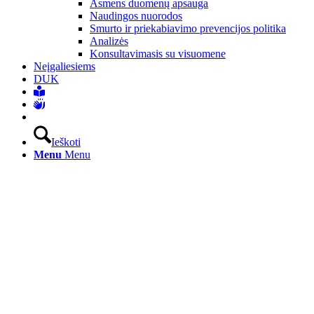
Asmens duomenų apsauga
Naudingos nuorodos
Smurto ir priekabiavimo prevencijos politika
Analizės
Konsultavimasis su visuomene
Neįgaliesiems
DUK
Ieškoti
Menu
Menu