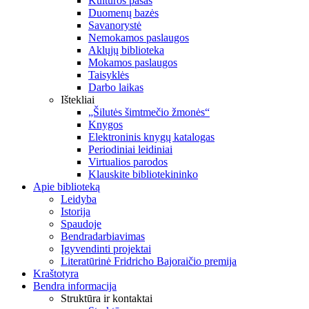
Kultūros pasas
Duomenų bazės
Savanorystė
Nemokamos paslaugos
Aklųjų biblioteka
Mokamos paslaugos
Taisyklės
Darbo laikas
Ištekliai
„Šilutės šimtmečio žmonės“
Knygos
Elektroninis knygų katalogas
Periodiniai leidiniai
Virtualios parodos
Klauskite bibliotekininko
Apie biblioteką
Leidyba
Istorija
Spaudoje
Bendradarbiavimas
Įgyvendinti projektai
Literatūrinė Fridricho Bajoraičio premija
Kraštotyra
Bendra informacija
Struktūra ir kontaktai