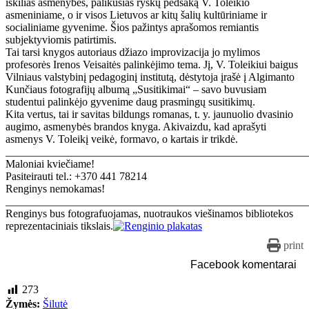
iškilias asmenybes, palikusias ryškų pėdsaką V. Toleikio
asmeniniame, o ir visos Lietuvos ar kitų šalių kultūriniame ir
socialiniame gyvenime. Šios pažintys aprašomos remiantis
subjektyviomis patirtimis.
Tai tarsi knygos autoriaus džiazo improvizacija jo mylimos
profesorės Irenos Veisaitės palinkėjimo tema. Jį, V. Toleikiui baigus
Vilniaus valstybinį pedagoginį institutą, dėstytoja įrašė į Algimanto
Kunčiaus fotografijų albumą „Susitikimai“ – savo buvusiam
studentui palinkėjo gyvenime daug prasmingų susitikimų.
Kita vertus, tai ir savitas bildungs romanas, t. y. jaunuolio dvasinio
augimo, asmenybės brandos knyga. Akivaizdu, kad aprašyti
asmenys V. Toleikį veikė, formavo, o kartais ir trikdė.
_______________________________________________________
Maloniai kviečiame!
Pasiteirauti tel.: +370 441 78214
Renginys nemokamas!
_______________________________________________________
Renginys bus fotografuojamas, nuotraukos viešinamos bibliotekos
reprezentaciniais tikslais.
print
Facebook komentarai
273
Žymės:
Šilutė