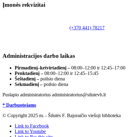
Įmonės rekvizitai
Biudžetinė įstaiga.
Šilutės rajono savivaldybės Fridricho
Bajoraičio viešoji biblioteka
Tilžės g. 10, LT-99172, Šilutė, tel.
(+370 441) 78217
,
el. paštas info@silutevb.lt, www.silutevb.lt
Duomenys kaupiami ir saugomi Juridinių asmenų
registre, įmonės kodas 190700188.
Administracijos darbo laikas
Pirmadienį–ketvirtadienį –
08:00–12:00 ir 12:45–17:00
Penktadienį –
08:00–12:00 ir 12:45–15:45
Šeštadienį –
poilsio diena
Sekmadienį –
poilsio diena
Puslapio administratorius administratorius@silutevb.lt
* Darbuotojams
© Copyright 2025 m. - Šilutės F. Bajoraičio viešoji biblioteka
Link to Facebook
Link to Youtube
Link to Rss this site