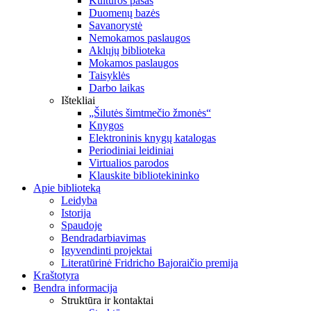
Kultūros pasas
Duomenų bazės
Savanorystė
Nemokamos paslaugos
Aklųjų biblioteka
Mokamos paslaugos
Taisyklės
Darbo laikas
Ištekliai
„Šilutės šimtmečio žmonės“
Knygos
Elektroninis knygų katalogas
Periodiniai leidiniai
Virtualios parodos
Klauskite bibliotekininko
Apie biblioteką
Leidyba
Istorija
Spaudoje
Bendradarbiavimas
Įgyvendinti projektai
Literatūrinė Fridricho Bajoraičio premija
Kraštotyra
Bendra informacija
Struktūra ir kontaktai