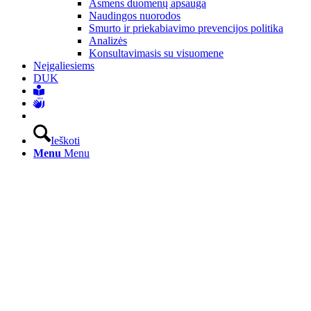
Asmens duomenų apsauga
Naudingos nuorodos
Smurto ir priekabiavimo prevencijos politika
Analizės
Konsultavimasis su visuomene
Neįgaliesiems
DUK
Ieškoti
Menu
Menu