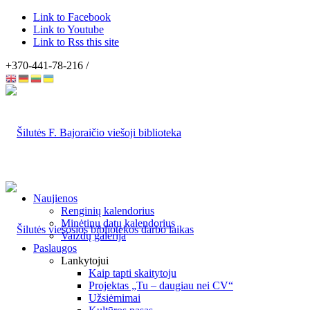
Link to Facebook
Link to Youtube
Link to Rss this site
+370-441-78-216 /
Naujienos
Renginių kalendorius
Minėtinų datų kalendorius
Vaizdų galerija
Paslaugos
Lankytojui
Kaip tapti skaitytoju
Projektas „Tu – daugiau nei CV“
Užsiėmimai