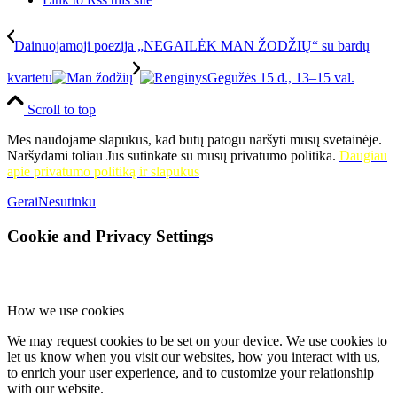
Dainuojamoji poezija „NEGAILĖK MAN ŽODŽIŲ“ su bardų
kvartetu
Gegužės 15 d., 13–15 val.
Scroll to top
Mes naudojame slapukus, kad būtų patogu naršyti mūsų svetainėje.
Naršydami toliau Jūs sutinkate su mūsų privatumo politika.
Daugiau
apie privatumo politiką ir slapukus
Gerai
Nesutinku
Cookie and Privacy Settings
How we use cookies
We may request cookies to be set on your device. We use cookies to
let us know when you visit our websites, how you interact with us,
to enrich your user experience, and to customize your relationship
with our website.