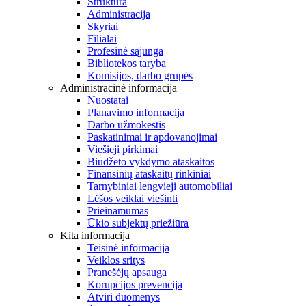
Struktūra
Administracija
Skyriai
Filialai
Profesinė sąjunga
Bibliotekos taryba
Komisijos, darbo grupės
Administracinė informacija
Nuostatai
Planavimo informacija
Darbo užmokestis
Paskatinimai ir apdovanojimai
Viešieji pirkimai
Biudžeto vykdymo ataskaitos
Finansinių ataskaitų rinkiniai
Tarnybiniai lengvieji automobiliai
Lėšos veiklai viešinti
Prieinamumas
Ūkio subjektų priežiūra
Kita informacija
Teisinė informacija
Veiklos sritys
Pranešėjų apsauga
Korupcijos prevencija
Atviri duomenys