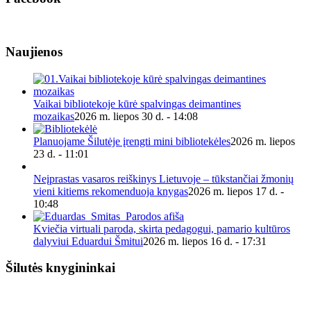
Naujienos
Vaikai bibliotekoje kūrė spalvingas deimantines
mozaikas
2026 m. liepos 30 d. - 14:08
Planuojame Šilutėje įrengti mini bibliotekėles
2026 m. liepos
23 d. - 11:01
Neįprastas vasaros reiškinys Lietuvoje – tūkstančiai žmonių
vieni kitiems rekomenduoja knygas
2026 m. liepos 17 d. -
10:48
Kviečia virtuali paroda, skirta pedagogui, pamario kultūros
dalyviui Eduardui Šmitui
2026 m. liepos 16 d. - 17:31
Šilutės knygininkai