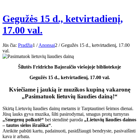
Gegužės 15 d., ketvirtadienį,
17.00 val.
Jūs čia:
Pradžia
1
/
Anonsai
2
/
Gegužės 15 d., ketvirtadienį, 17.00
val.
Šilutės Fridricho Bajoraičio viešojoje bibliotekoje
Gegužės 15 d., ketvirtadienį, 17.00 val.
Kviečiame į jaukią ir muzikos kupiną vakaronę
„Pasimatuok lietuvių liaudies dainą!“
Skirtą Lietuvių liaudies dainų metams ir Tarptautinei šeimos dienai.
Jūsų lauks gyva muzika, šilti pasirodymai, smagus protų turnyras
„Smegenų polkutė“
bei stendinė paroda
„Lietuvių liaudies dainos
– tautos sielos išraiška“
.
Ateikite pabūti kartu, padainuoti, pasidžiaugti bendryste, pasivaišinti
kava ir arbata.