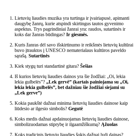
Lietuvių liaudies muzika yra turtinga ir įvairiapusė, apimanti
daugybę žanrų, kurie atspindi skirtingus tautos gyvenimo
aspektus. Trys pagrindiniai žanrai yra: raudos, sutartinės ir
koks dar žanras būdingas?
Ir giesmės.
Kuris žanras dėl savo išskirtinumo ir reikšmės lietuvių kultūrai
buvo įtrauktos į UNESCO nematerialaus kultūros paveldo
sąrašą.
Sutartinės
Kiek stygų turi standartinė gitara?
Šešias
Iš kurios lietuvių liaudies dainos yra šie žodžiai: „Oi, lekia
lekia gulbelės”?
„Lek gervė” (kartais painiojama su „Oi,
lekia lekia gulbelės”, bet dažniau šie žodžiai siejami su
„Lek gerve”)
Kokia paukštė dažnai minima lietuvių liaudies dainose kaip
liūdesio ar ilgesio simbolis?
Gegutė
Koks medis dažnai apdainuojamas lietuvių liaudies dainose,
simbolizuodamas stiprybę ir ilgaamžiškumą?
Ąžuolas
Koks tradicinis lietuvių liaudies šokis dažnai lydi dainas?