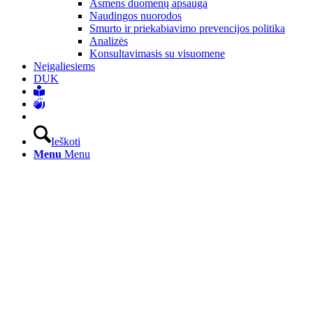
Asmens duomenų apsauga
Naudingos nuorodos
Smurto ir priekabiavimo prevencijos politika
Analizės
Konsultavimasis su visuomene
Neįgaliesiems
DUK
Ieškoti
Menu
Menu