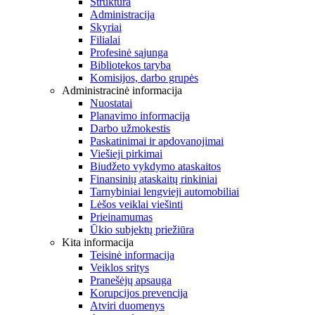
Struktūra
Administracija
Skyriai
Filialai
Profesinė sąjunga
Bibliotekos taryba
Komisijos, darbo grupės
Administracinė informacija
Nuostatai
Planavimo informacija
Darbo užmokestis
Paskatinimai ir apdovanojimai
Viešieji pirkimai
Biudžeto vykdymo ataskaitos
Finansinių ataskaitų rinkiniai
Tarnybiniai lengvieji automobiliai
Lėšos veiklai viešinti
Prieinamumas
Ūkio subjektų priežiūra
Kita informacija
Teisinė informacija
Veiklos sritys
Pranešėjų apsauga
Korupcijos prevencija
Atviri duomenys