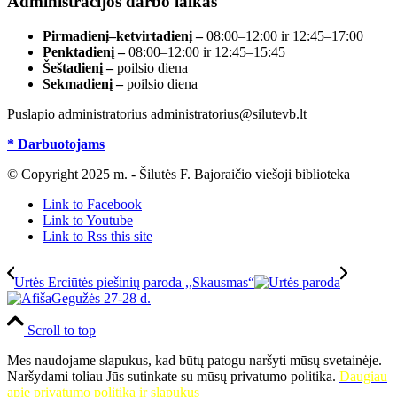
Administracijos darbo laikas
Pirmadienį–ketvirtadienį –
08:00–12:00 ir 12:45–17:00
Penktadienį –
08:00–12:00 ir 12:45–15:45
Šeštadienį –
poilsio diena
Sekmadienį –
poilsio diena
Puslapio administratorius administratorius@silutevb.lt
* Darbuotojams
© Copyright 2025 m. - Šilutės F. Bajoraičio viešoji biblioteka
Link to Facebook
Link to Youtube
Link to Rss this site
Urtės Erciūtės piešinių paroda ,,Skausmas“
Gegužės 27-28 d.
Scroll to top
Mes naudojame slapukus, kad būtų patogu naršyti mūsų svetainėje.
Naršydami toliau Jūs sutinkate su mūsų privatumo politika.
Daugiau
apie privatumo politiką ir slapukus