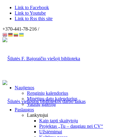
Link to Facebook
Link to Youtube
Link to Rss this site
+370-441-78-216 /
Naujienos
Renginių kalendorius
Minėtinų datų kalendorius
Vaizdų galerija
Paslaugos
Lankytojui
Kaip tapti skaitytoju
Projektas „Tu – daugiau nei CV“
Užsiėmimai