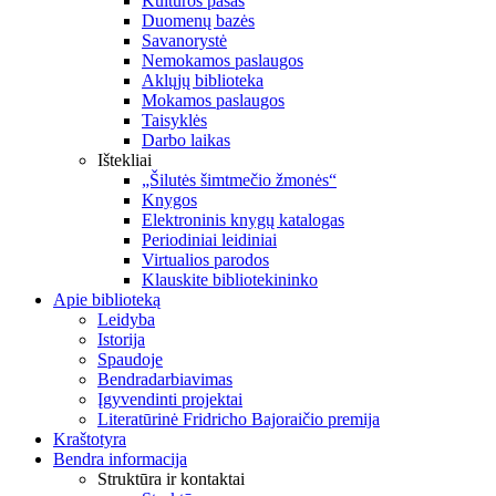
Kultūros pasas
Duomenų bazės
Savanorystė
Nemokamos paslaugos
Aklųjų biblioteka
Mokamos paslaugos
Taisyklės
Darbo laikas
Ištekliai
„Šilutės šimtmečio žmonės“
Knygos
Elektroninis knygų katalogas
Periodiniai leidiniai
Virtualios parodos
Klauskite bibliotekininko
Apie biblioteką
Leidyba
Istorija
Spaudoje
Bendradarbiavimas
Įgyvendinti projektai
Literatūrinė Fridricho Bajoraičio premija
Kraštotyra
Bendra informacija
Struktūra ir kontaktai