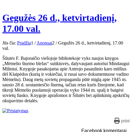
Gegužės 26 d., ketvirtadienį,
17.00 val.
Jūs čia:
Pradžia
1
/
Anonsai
2
/
Gegužės 26 d., ketvirtadienį, 17.00
val.
Šilutės F. Bajoraičio viešojoje bibliotekoje vyks naujos knygos
„Mėmelio šturmo blefas“ sutiktuvės, dalyvaujant autoriui Mindaugui
Miliniui. Knygoje pasakojama apie Antrojo pasaulinio karo mūšius
dėl Klaipėdos (kurią ir vokiečiai, ir rusai savo dokumentuose vadino
Mėmeliu). Daug metų sovietų propaganda pūtė miglą apie 1945 m.
sausio 28 d. uostamiesčio šturmą, tačiau retas kuris žinojome, kad
tikroji Mėmelio puolamoji operacija vyko 1944 m. spalį ir baigėsi
sovietų fiasko. Knygoje aprašomos ir Šilutės bei aplinkinių apskričių
okupavimo detalės.
print
Facebook komentarai