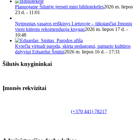
Planuojame Šilutėje įrengti mini bibliotekėles
2026 m. liepos
23 d. - 11:01
Neįprastas vasaros reiškinys Lietuvoje – tūkstančiai žmonių
vieni kitiems rekomenduoja knygas
2026 m. liepos 17 d. -
10:48
Kviečia virtuali paroda, skirta pedagogui, pamario kultūros
dalyviui Eduardui Šmitui
2026 m. liepos 16 d. - 17:31
Šilutės knygininkai
Įmonės rekvizitai
Biudžetinė įstaiga.
Šilutės rajono savivaldybės Fridricho
Bajoraičio viešoji biblioteka
Tilžės g. 10, LT-99172, Šilutė, tel.
(+370 441) 78217
,
el. paštas info@silutevb.lt, www.silutevb.lt
Duomenys kaupiami ir saugomi Juridinių asmenų
registre, įmonės kodas 190700188.