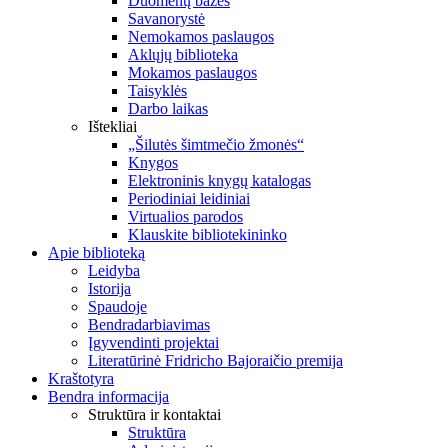
Duomenų bazės
Savanorystė
Nemokamos paslaugos
Aklųjų biblioteka
Mokamos paslaugos
Taisyklės
Darbo laikas
Ištekliai
„Šilutės šimtmečio žmonės“
Knygos
Elektroninis knygų katalogas
Periodiniai leidiniai
Virtualios parodos
Klauskite bibliotekininko
Apie biblioteką
Leidyba
Istorija
Spaudoje
Bendradarbiavimas
Įgyvendinti projektai
Literatūrinė Fridricho Bajoraičio premija
Kraštotyra
Bendra informacija
Struktūra ir kontaktai
Struktūra