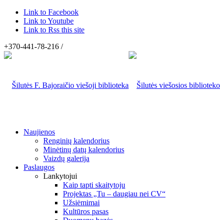
Link to Facebook
Link to Youtube
Link to Rss this site
+370-441-78-216 /
Naujienos
Renginių kalendorius
Minėtinų datų kalendorius
Vaizdų galerija
Paslaugos
Lankytojui
Kaip tapti skaitytoju
Projektas „Tu – daugiau nei CV“
Užsiėmimai
Kultūros pasas