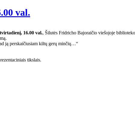
.00 val.
.
tvirtadienį, 16.00 val.
, Šilutės Fridricho Bajoraičio viešojoje bibliotek
ymą.
ad ją perskaičiusiam kiltų gerų minčių…“
zentaciniais tikslais.