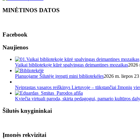
MINĖTINOS DATOS
Facebook
Naujienos
Vaikai bibliotekoje kūrė spalvingas deimantines mozaikas
2026 
Planuojame Šilutėje įrengti mini bibliotekėles
2026 m. liepos 23 
Neįprastas vasaros reiškinys Lietuvoje – tūkstančiai žmonių v
Kviečia virtuali paroda, skirta pedagogui, pamario kultūros dal
Šilutės knygininkai
Įmonės rekvizitai