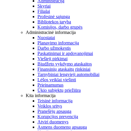
Administracija
Skyriai
Filialai
Profesinė sąjunga
Bibliotekos taryba
Komisijos, darbo grupės
Administracinė informacija
Nuostatai
Planavimo informacija
Darbo užmokestis
Paskatinimai ir apdovanojimai
Viešieji pirkimai
Biudžeto vykdymo ataskaitos
Finansinių ataskaitų rinkiniai
Tarnybiniai lengvieji automobiliai
Lėšos veiklai viešinti
Prieinamumas
Ūkio subjektų priežiūra
Kita informacija
Teisinė informacija
Veiklos sritys
Pranešėjų apsauga
Korupcijos prevencija
Atviri duomenys
Asmens duomenų apsauga