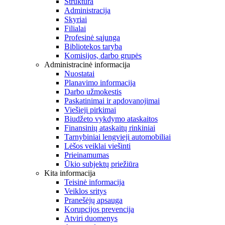
Struktūra
Administracija
Skyriai
Filialai
Profesinė sąjunga
Bibliotekos taryba
Komisijos, darbo grupės
Administracinė informacija
Nuostatai
Planavimo informacija
Darbo užmokestis
Paskatinimai ir apdovanojimai
Viešieji pirkimai
Biudžeto vykdymo ataskaitos
Finansinių ataskaitų rinkiniai
Tarnybiniai lengvieji automobiliai
Lėšos veiklai viešinti
Prieinamumas
Ūkio subjektų priežiūra
Kita informacija
Teisinė informacija
Veiklos sritys
Pranešėjų apsauga
Korupcijos prevencija
Atviri duomenys