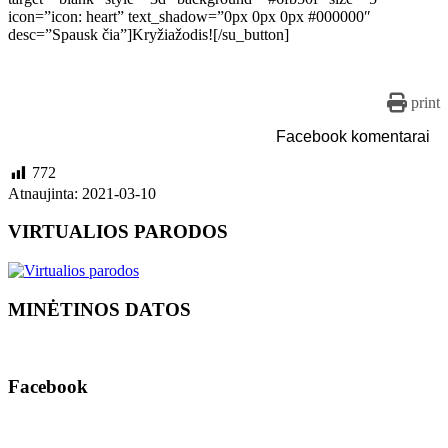
icon=”icon: heart” text_shadow=”0px 0px 0px #000000″
desc=”Spausk čia”]Kryžiažodis![/su_button]
print
Facebook komentarai
772
Atnaujinta: 2021-03-10
VIRTUALIOS PARODOS
MINĖTINOS DATOS
Facebook