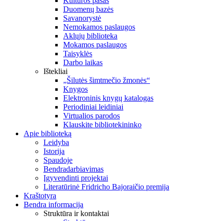
Kultūros pasas
Duomenų bazės
Savanorystė
Nemokamos paslaugos
Aklųjų biblioteka
Mokamos paslaugos
Taisyklės
Darbo laikas
Ištekliai
„Šilutės šimtmečio žmonės“
Knygos
Elektroninis knygų katalogas
Periodiniai leidiniai
Virtualios parodos
Klauskite bibliotekininko
Apie biblioteką
Leidyba
Istorija
Spaudoje
Bendradarbiavimas
Įgyvendinti projektai
Literatūrinė Fridricho Bajoraičio premija
Kraštotyra
Bendra informacija
Struktūra ir kontaktai