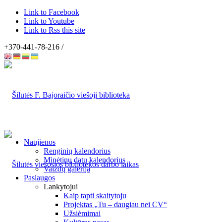
Link to Facebook
Link to Youtube
Link to Rss this site
+370-441-78-216 /
Naujienos
Renginių kalendorius
Minėtinų datų kalendorius
Vaizdų galerija
Paslaugos
Lankytojui
Kaip tapti skaitytoju
Projektas „Tu – daugiau nei CV“
Užsiėmimai