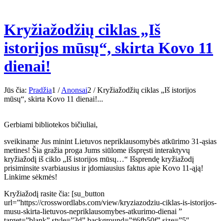
Kryžiažodžių ciklas „Iš
istorijos mūsų“, skirta Kovo 11
dienai!
Jūs čia:
Pradžia
1
/
Anonsai
2
/
Kryžiažodžių ciklas „Iš istorijos
mūsų“, skirta Kovo 11 dienai!...
Gerbiami bibliotekos bičiuliai,
sveikiname Jus minint Lietuvos nepriklausomybės atkūrimo 31-ąsias
metines! Šia gražia proga Jums siūlome išspręsti interaktyvų
kryžiažodį iš ciklo „Iš istorijos mūsų…“ Išsprendę kryžiažodį
prisiminsite svarbiausius ir įdomiausius faktus apie Kovo 11-ąją!
Linkime sėkmės!
Kryžiažodį rasite čia: [su_button
url=”https://crosswordlabs.com/view/kryziazodziu-ciklas-is-istorijos-
musu-skirta-lietuvos-nepriklausomybes-atkurimo-dienai ”
target=”blank” style=”3d” background=”#6fb50f” size=”5″