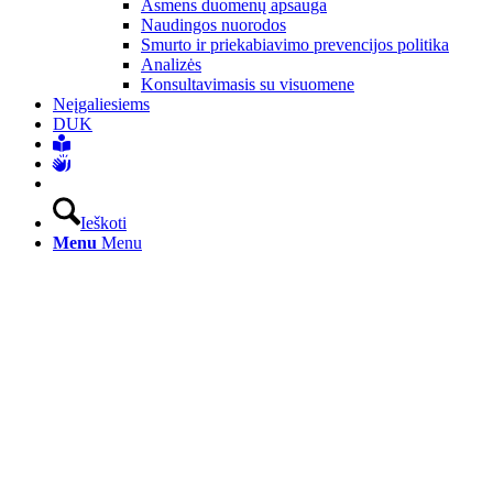
Asmens duomenų apsauga
Naudingos nuorodos
Smurto ir priekabiavimo prevencijos politika
Analizės
Konsultavimasis su visuomene
Neįgaliesiems
DUK
Ieškoti
Menu
Menu