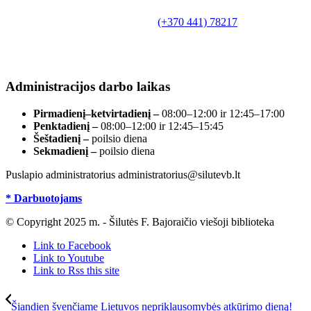
Bajoraičio viešoji biblioteka
Tilžės g. 10, LT-99172, Šilutė, tel.
(+370 441) 78217
,
el. paštas info@silutevb.lt, www.silutevb.lt
Duomenys kaupiami ir saugomi Juridinių asmenų
registre, įmonės kodas 190700188.
Administracijos darbo laikas
Pirmadienį–ketvirtadienį –
08:00–12:00 ir 12:45–17:00
Penktadienį –
08:00–12:00 ir 12:45–15:45
Šeštadienį –
poilsio diena
Sekmadienį –
poilsio diena
Puslapio administratorius administratorius@silutevb.lt
* Darbuotojams
© Copyright 2025 m. - Šilutės F. Bajoraičio viešoji biblioteka
Link to Facebook
Link to Youtube
Link to Rss this site
Šiandien švenčiame Lietuvos nepriklausomybės atkūrimo dieną!