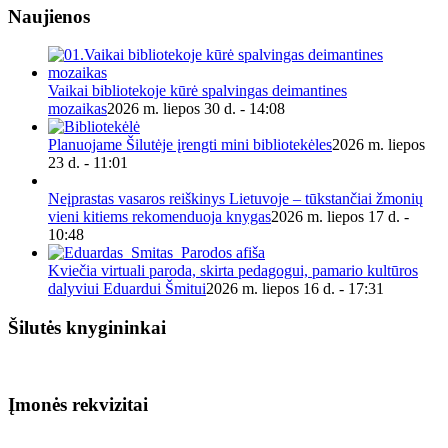
Naujienos
Vaikai bibliotekoje kūrė spalvingas deimantines
mozaikas
2026 m. liepos 30 d. - 14:08
Planuojame Šilutėje įrengti mini bibliotekėles
2026 m. liepos
23 d. - 11:01
Neįprastas vasaros reiškinys Lietuvoje – tūkstančiai žmonių
vieni kitiems rekomenduoja knygas
2026 m. liepos 17 d. -
10:48
Kviečia virtuali paroda, skirta pedagogui, pamario kultūros
dalyviui Eduardui Šmitui
2026 m. liepos 16 d. - 17:31
Šilutės knygininkai
Įmonės rekvizitai
Biudžetinė įstaiga.
Šilutės rajono savivaldybės Fridricho