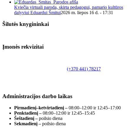
Kviečia virtuali paroda, skirta pedagogui, pamario kultūros
dalyviui Eduardui Šmitui
2026 m. liepos 16 d. - 17:31
Šilutės knygininkai
Įmonės rekvizitai
Biudžetinė įstaiga.
Šilutės rajono savivaldybės Fridricho
Bajoraičio viešoji biblioteka
Tilžės g. 10, LT-99172, Šilutė, tel.
(+370 441) 78217
,
el. paštas info@silutevb.lt, www.silutevb.lt
Duomenys kaupiami ir saugomi Juridinių asmenų
registre, įmonės kodas 190700188.
Administracijos darbo laikas
Pirmadienį–ketvirtadienį –
08:00–12:00 ir 12:45–17:00
Penktadienį –
08:00–12:00 ir 12:45–15:45
Šeštadienį –
poilsio diena
Sekmadienį –
poilsio diena