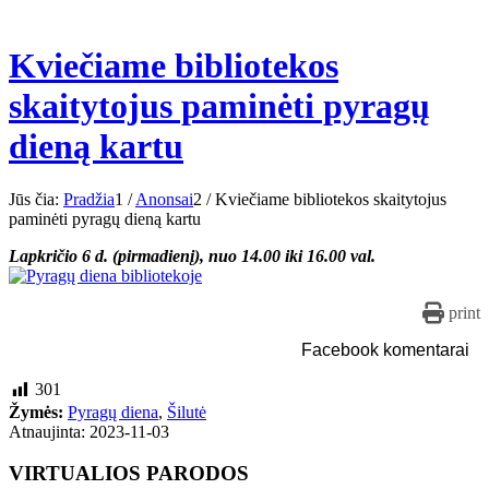
Kviečiame bibliotekos
skaitytojus paminėti pyragų
dieną kartu
Jūs čia:
Pradžia
1
/
Anonsai
2
/
Kviečiame bibliotekos skaitytojus
paminėti pyragų dieną kartu
Lapkričio 6 d. (pirmadienį), nuo 14.00 iki 16.00 val.
print
Facebook komentarai
301
Žymės:
Pyragų diena
,
Šilutė
Atnaujinta: 2023-11-03
VIRTUALIOS PARODOS