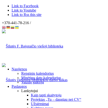
Link to Facebook
Link to Youtube
Link to Rss this site
+370-441-78-216 /
Naujienos
Renginių kalendorius
Minėtinų datų kalendorius
Vaizdų galerija
Paslaugos
Lankytojui
Kaip tapti skaitytoju
Projektas „Tu – daugiau nei CV“
Užsiėmimai