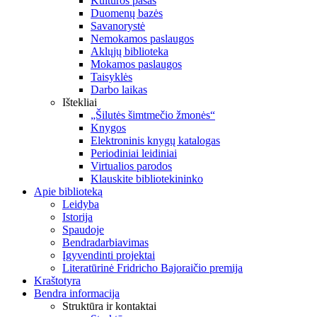
Kultūros pasas
Duomenų bazės
Savanorystė
Nemokamos paslaugos
Aklųjų biblioteka
Mokamos paslaugos
Taisyklės
Darbo laikas
Ištekliai
„Šilutės šimtmečio žmonės“
Knygos
Elektroninis knygų katalogas
Periodiniai leidiniai
Virtualios parodos
Klauskite bibliotekininko
Apie biblioteką
Leidyba
Istorija
Spaudoje
Bendradarbiavimas
Įgyvendinti projektai
Literatūrinė Fridricho Bajoraičio premija
Kraštotyra
Bendra informacija
Struktūra ir kontaktai