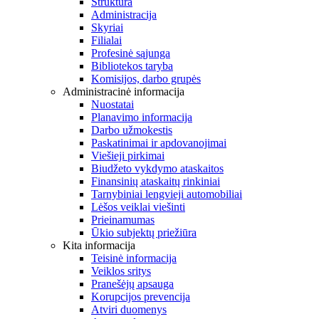
Struktūra
Administracija
Skyriai
Filialai
Profesinė sąjunga
Bibliotekos taryba
Komisijos, darbo grupės
Administracinė informacija
Nuostatai
Planavimo informacija
Darbo užmokestis
Paskatinimai ir apdovanojimai
Viešieji pirkimai
Biudžeto vykdymo ataskaitos
Finansinių ataskaitų rinkiniai
Tarnybiniai lengvieji automobiliai
Lėšos veiklai viešinti
Prieinamumas
Ūkio subjektų priežiūra
Kita informacija
Teisinė informacija
Veiklos sritys
Pranešėjų apsauga
Korupcijos prevencija
Atviri duomenys