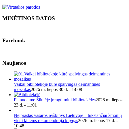
MINĖTINOS DATOS
Facebook
Naujienos
Vaikai bibliotekoje kūrė spalvingas deimantines
mozaikas
2026 m. liepos 30 d. - 14:08
Planuojame Šilutėje įrengti mini bibliotekėles
2026 m. liepos
23 d. - 11:01
Neįprastas vasaros reiškinys Lietuvoje – tūkstančiai žmonių
vieni kitiems rekomenduoja knygas
2026 m. liepos 17 d. -
10:48