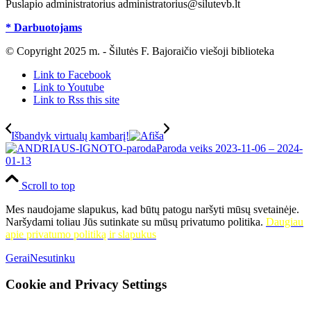
Puslapio administratorius administratorius@silutevb.lt
* Darbuotojams
© Copyright 2025 m. - Šilutės F. Bajoraičio viešoji biblioteka
Link to Facebook
Link to Youtube
Link to Rss this site
Išbandyk virtualų kambarį!
Paroda veiks 2023-11-06 – 2024-
01-13
Scroll to top
Mes naudojame slapukus, kad būtų patogu naršyti mūsų svetainėje.
Naršydami toliau Jūs sutinkate su mūsų privatumo politika.
Daugiau
apie privatumo politiką ir slapukus
Gerai
Nesutinku
Cookie and Privacy Settings