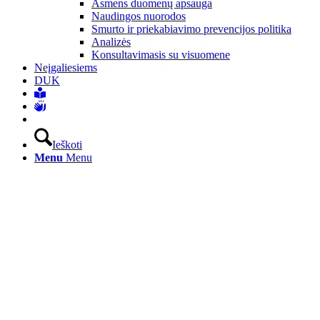
Asmens duomenų apsauga
Naudingos nuorodos
Smurto ir priekabiavimo prevencijos politika
Analizės
Konsultavimasis su visuomene
Neįgaliesiems
DUK
Ieškoti
Menu
Menu