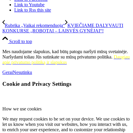
Link to Youtube
Link to Rss this site
Rubrika „Vaikai rekomenduoja“
KVIEČIAME DALYVAUTI
KONKURSE „ROBOTAI – LAISVĖS GYNĖJAI“!
Scroll to top
Mes naudojame slapukus, kad būtų patogu naršyti mūsų svetainėje.
Naršydami toliau Jūs sutinkate su mūsų privatumo politika.
Daugiau
apie privatumo politiką ir slapukus
Gerai
Nesutinku
Cookie and Privacy Settings
How we use cookies
We may request cookies to be set on your device. We use cookies to
let us know when you visit our websites, how you interact with us,
to enrich your user experience, and to customize your relationship