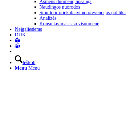
Asmens duomenų apsauga
Naudingos nuorodos
Smurto ir priekabiavimo prevencijos politika
Analizės
Konsultavimasis su visuomene
Neįgaliesiems
DUK
Ieškoti
Menu
Menu