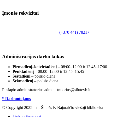
Įmonės rekvizitai
Biudžetinė įstaiga.
Šilutės rajono savivaldybės Fridricho
Bajoraičio viešoji biblioteka
Tilžės g. 10, LT-99172, Šilutė, tel.
(+370 441) 78217
,
el. paštas info@silutevb.lt, www.silutevb.lt
Duomenys kaupiami ir saugomi Juridinių asmenų
registre, įmonės kodas 190700188.
Administracijos darbo laikas
Pirmadienį–ketvirtadienį –
08:00–12:00 ir 12:45–17:00
Penktadienį –
08:00–12:00 ir 12:45–15:45
Šeštadienį –
poilsio diena
Sekmadienį –
poilsio diena
Puslapio administratorius administratorius@silutevb.lt
* Darbuotojams
© Copyright 2025 m. - Šilutės F. Bajoraičio viešoji biblioteka
Link to Facebook