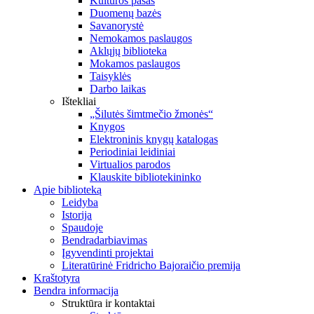
Kultūros pasas
Duomenų bazės
Savanorystė
Nemokamos paslaugos
Aklųjų biblioteka
Mokamos paslaugos
Taisyklės
Darbo laikas
Ištekliai
„Šilutės šimtmečio žmonės“
Knygos
Elektroninis knygų katalogas
Periodiniai leidiniai
Virtualios parodos
Klauskite bibliotekininko
Apie biblioteką
Leidyba
Istorija
Spaudoje
Bendradarbiavimas
Įgyvendinti projektai
Literatūrinė Fridricho Bajoraičio premija
Kraštotyra
Bendra informacija
Struktūra ir kontaktai