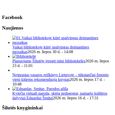
Facebook
Naujienos
Vaikai bibliotekoje kūrė spalvingas deimantines
mozaikas
2026 m. liepos 30 d. - 14:08
Planuojame Šilutėje įrengti mini bibliotekėles
2026 m. liepos
23 d. - 11:01
Neįprastas vasaros reiškinys Lietuvoje – tūkstančiai žmonių
vieni kitiems rekomenduoja knygas
2026 m. liepos 17 d. -
10:48
Kviečia virtuali paroda, skirta pedagogui, pamario kultūros
dalyviui Eduardui Šmitui
2026 m. liepos 16 d. - 17:31
Šilutės knygininkai