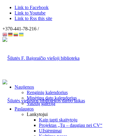
Link to Facebook
Link to Youtube
Link to Rss this site
+370-441-78-216 /
Naujienos
Renginių kalendorius
Minėtinų datų kalendorius
Vaizdų galerija
Paslaugos
Lankytojui
Kaip tapti skaitytoju
Projektas „Tu – daugiau nei CV“
Užsiėmimai