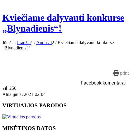
Kviečiame dalyvauti konkurse
„Blynadienis“!
Jūs čia:
Pradžia
1
/
Anonsai
2
/
Kviečiame dalyvauti konkurse
„Blynadienis“!
print
Facebook komentarai
256
Atnaujinta: 2021-02-04
VIRTUALIOS PARODOS
MINĖTINOS DATOS