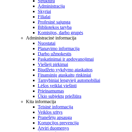
Struktūra
Administracija
Skyriai
Filialai
Profesinė sąjunga
Bibliotekos taryba
Komisijos, darbo grupės
Administracinė informacija
Nuostatai
Planavimo informacija
Darbo užmokestis
Paskatinimai ir apdovanojimai
Viešieji pirkimai
Biudžeto vykdymo ataskaitos
Finansinių ataskaitų rinkiniai
Tarnybiniai lengvieji automobiliai
Lėšos veiklai viešinti
Prieinamumas
Ūkio subjektų priežiūra
Kita informacija
Teisinė informacija
Veiklos sritys
Pranešėjų apsauga
Korupcijos prevencija
Atviri duomenys