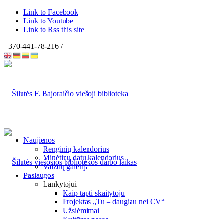
Link to Facebook
Link to Youtube
Link to Rss this site
+370-441-78-216 /
Naujienos
Renginių kalendorius
Minėtinų datų kalendorius
Vaizdų galerija
Paslaugos
Lankytojui
Kaip tapti skaitytoju
Projektas „Tu – daugiau nei CV“
Užsiėmimai