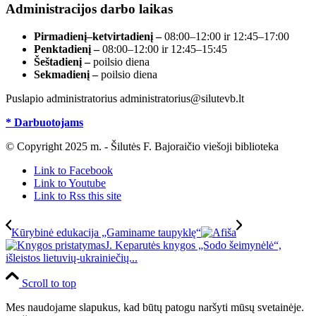
Administracijos darbo laikas
Pirmadienį–ketvirtadienį –
08:00–12:00 ir 12:45–17:00
Penktadienį –
08:00–12:00 ir 12:45–15:45
Šeštadienį –
poilsio diena
Sekmadienį –
poilsio diena
Puslapio administratorius administratorius@silutevb.lt
* Darbuotojams
© Copyright 2025 m. - Šilutės F. Bajoraičio viešoji biblioteka
Link to Facebook
Link to Youtube
Link to Rss this site
Kūrybinė edukacija „Gaminame taupyklę“
J. Keparutės knygos „Sodo šeimynėlė“,
išleistos lietuvių-ukrainiečių...
Scroll to top
Mes naudojame slapukus, kad būtų patogu naršyti mūsų svetainėje.