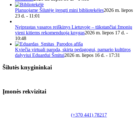
Planuojame Šilutėje įrengti mini bibliotekėles
2026 m. liepos
23 d. - 11:01
Neįprastas vasaros reiškinys Lietuvoje – tūkstančiai žmonių
vieni kitiems rekomenduoja knygas
2026 m. liepos 17 d. -
10:48
Kviečia virtuali paroda, skirta pedagogui, pamario kultūros
dalyviui Eduardui Šmitui
2026 m. liepos 16 d. - 17:31
Šilutės knygininkai
Įmonės rekvizitai
Biudžetinė įstaiga.
Šilutės rajono savivaldybės Fridricho
Bajoraičio viešoji biblioteka
Tilžės g. 10, LT-99172, Šilutė, tel.
(+370 441) 78217
,
el. paštas info@silutevb.lt, www.silutevb.lt
Duomenys kaupiami ir saugomi Juridinių asmenų
registre, įmonės kodas 190700188.