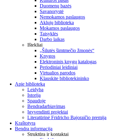
Kultūros pasas
Duomenų bazės
Savanorystė
Nemokamos paslaugos
Aklųjų biblioteka
Mokamos paslaugos
Taisyklės
Darbo laikas
Ištekliai
„Šilutės šimtmečio žmonės“
Knygos
Elektroninis knygų katalogas
Periodiniai leidiniai
Virtualios parodos
Klauskite bibliotekininko
Apie biblioteką
Leidyba
Istorija
Spaudoje
Bendradarbiavimas
Įgyvendinti projektai
Literatūrinė Fridricho Bajoraičio premija
Kraštotyra
Bendra informacija
Struktūra ir kontaktai