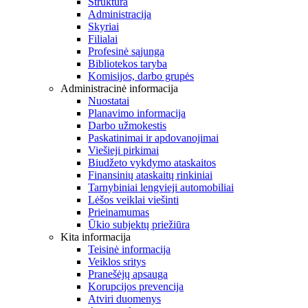
Struktūra
Administracija
Skyriai
Filialai
Profesinė sąjunga
Bibliotekos taryba
Komisijos, darbo grupės
Administracinė informacija
Nuostatai
Planavimo informacija
Darbo užmokestis
Paskatinimai ir apdovanojimai
Viešieji pirkimai
Biudžeto vykdymo ataskaitos
Finansinių ataskaitų rinkiniai
Tarnybiniai lengvieji automobiliai
Lėšos veiklai viešinti
Prieinamumas
Ūkio subjektų priežiūra
Kita informacija
Teisinė informacija
Veiklos sritys
Pranešėjų apsauga
Korupcijos prevencija
Atviri duomenys