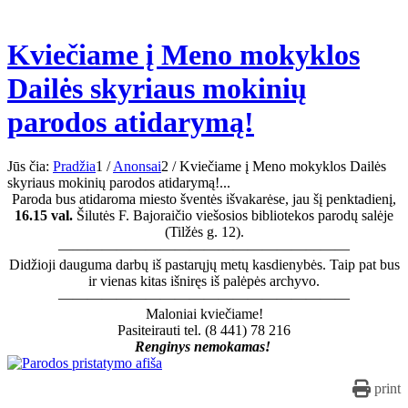
Kviečiame į Meno mokyklos
Dailės skyriaus mokinių
parodos atidarymą!
Jūs čia:
Pradžia
1
/
Anonsai
2
/
Kviečiame į Meno mokyklos Dailės
skyriaus mokinių parodos atidarymą!...
Paroda bus atidaroma miesto šventės išvakarėse, jau šį penktadienį,
16.15 val.
Šilutės F. Bajoraičio viešosios bibliotekos parodų salėje
(Tilžės g. 12).
————————————————————
Didžioji dauguma darbų iš pastarųjų metų kasdienybės. Taip pat bus
ir vienas kitas išniręs iš palėpės archyvo.
————————————————————
Maloniai kviečiame!
Pasiteirauti tel. (8 441) 78 216
Renginys nemokamas!
print