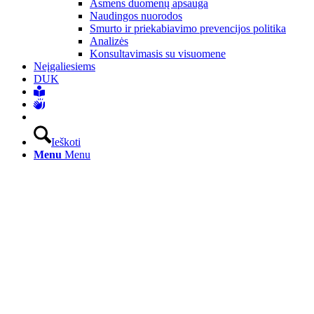
Asmens duomenų apsauga
Naudingos nuorodos
Smurto ir priekabiavimo prevencijos politika
Analizės
Konsultavimasis su visuomene
Neįgaliesiems
DUK
Ieškoti
Menu
Menu