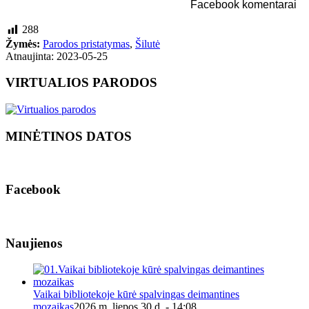
Facebook komentarai
288
Žymės:
Parodos pristatymas
,
Šilutė
Atnaujinta: 2023-05-25
VIRTUALIOS PARODOS
MINĖTINOS DATOS
Facebook
Naujienos
Vaikai bibliotekoje kūrė spalvingas deimantines
mozaikas
2026 m. liepos 30 d. - 14:08