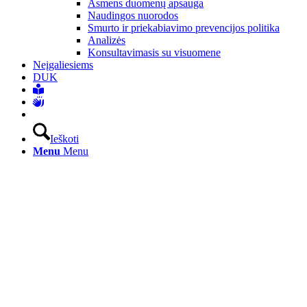
Asmens duomenų apsauga
Naudingos nuorodos
Smurto ir priekabiavimo prevencijos politika
Analizės
Konsultavimasis su visuomene
Neįgaliesiems
DUK
Ieškoti
Menu
Menu