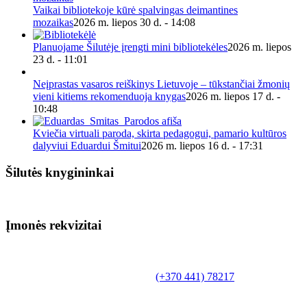
Vaikai bibliotekoje kūrė spalvingas deimantines
mozaikas
2026 m. liepos 30 d. - 14:08
Planuojame Šilutėje įrengti mini bibliotekėles
2026 m. liepos
23 d. - 11:01
Neįprastas vasaros reiškinys Lietuvoje – tūkstančiai žmonių
vieni kitiems rekomenduoja knygas
2026 m. liepos 17 d. -
10:48
Kviečia virtuali paroda, skirta pedagogui, pamario kultūros
dalyviui Eduardui Šmitui
2026 m. liepos 16 d. - 17:31
Šilutės knygininkai
Įmonės rekvizitai
Biudžetinė įstaiga.
Šilutės rajono savivaldybės Fridricho
Bajoraičio viešoji biblioteka
Tilžės g. 10, LT-99172, Šilutė, tel.
(+370 441) 78217
,
el. paštas info@silutevb.lt, www.silutevb.lt
Duomenys kaupiami ir saugomi Juridinių asmenų