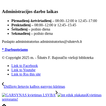
registre, įmonės kodas 190700188.
Administracijos darbo laikas
Pirmadienį–ketvirtadienį –
08:00–12:00 ir 12:45–17:00
Penktadienį –
08:00–12:00 ir 12:45–15:45
Šeštadienį –
poilsio diena
Sekmadienį –
poilsio diena
Puslapio administratorius administratorius@silutevb.lt
* Darbuotojams
© Copyright 2025 m. - Šilutės F. Bajoraičio viešoji biblioteka
Link to Facebook
Link to Youtube
Link to Rss this site
Didžiojo lietuvių kalbos garsyno kūrimas
Kvietimas
senjorams!