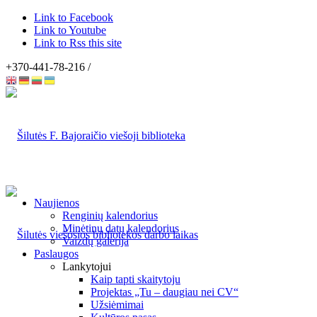
Link to Facebook
Link to Youtube
Link to Rss this site
+370-441-78-216 /
Naujienos
Renginių kalendorius
Minėtinų datų kalendorius
Vaizdų galerija
Paslaugos
Lankytojui
Kaip tapti skaitytoju
Projektas „Tu – daugiau nei CV“
Užsiėmimai