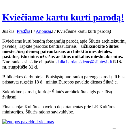
Kviečiame kartu kurti parodą!
Jūs čia:
Pradžia
1
/
Anonsai
2
/
Kviečiame kartu kurti parodą!
Kviečiame kurti bendrą fotografijų parodą apie Šilutės architektūrinį
paveldą. Tapkite parodos bendraautoriais –
užfiksuokite Šilutės
mieste Jūsų dėmesį patraukusias architektūrines detales,
pastatus, istorinius užrašus ar kitus unikalius miesto akcentus.
Nuotraukas siųskite el. paštu
dalia.bardauskiene@silutevb.lt
iki š.
m. rugpjūčio 31 d.
Bibliotekos darbuotojai iš atsiųstų nuotraukų parengs parodą. Ji bus
pristatyta rugsėjo 18 d., minint Europos paveldo dienas Šilutėje.
Sukurkime parodą, kurioje Šilutės architektūra atgis per Jūsų
žvilgsnį.
Finansuoja: Kultūros paveldo departamentas prie LR Kultūros
ministerijos, Šilutės rajono savivaldybė.