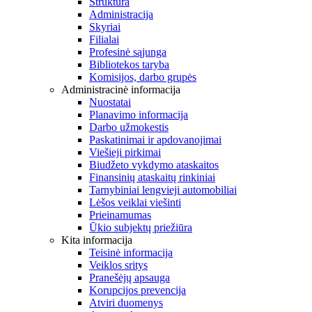
Struktūra
Administracija
Skyriai
Filialai
Profesinė sąjunga
Bibliotekos taryba
Komisijos, darbo grupės
Administracinė informacija
Nuostatai
Planavimo informacija
Darbo užmokestis
Paskatinimai ir apdovanojimai
Viešieji pirkimai
Biudžeto vykdymo ataskaitos
Finansinių ataskaitų rinkiniai
Tarnybiniai lengvieji automobiliai
Lėšos veiklai viešinti
Prieinamumas
Ūkio subjektų priežiūra
Kita informacija
Teisinė informacija
Veiklos sritys
Pranešėjų apsauga
Korupcijos prevencija
Atviri duomenys