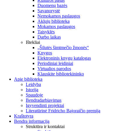
Kultūros pasas
Duomenų bazės
Savanorystė
Nemokamos paslaugos
Aklųjų biblioteka
Mokamos paslaugos
Taisyklės
Darbo laikas
Ištekliai
„Šilutės šimtmečio žmonės“
Knygos
Elektroninis knygų katalogas
Periodiniai leidiniai
Virtualios parodos
Klauskite bibliotekininko
Apie biblioteką
Leidyba
Istorija
Spaudoje
Bendradarbiavimas
Įgyvendinti projektai
Literatūrinė Fridricho Bajoraičio premija
Kraštotyra
Bendra informacija
Struktūra ir kontaktai