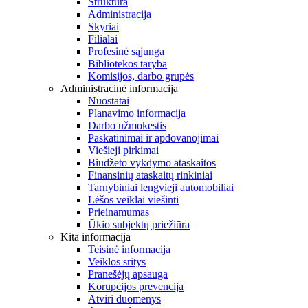
Struktūra
Administracija
Skyriai
Filialai
Profesinė sąjunga
Bibliotekos taryba
Komisijos, darbo grupės
Administracinė informacija
Nuostatai
Planavimo informacija
Darbo užmokestis
Paskatinimai ir apdovanojimai
Viešieji pirkimai
Biudžeto vykdymo ataskaitos
Finansinių ataskaitų rinkiniai
Tarnybiniai lengvieji automobiliai
Lėšos veiklai viešinti
Prieinamumas
Ūkio subjektų priežiūra
Kita informacija
Teisinė informacija
Veiklos sritys
Pranešėjų apsauga
Korupcijos prevencija
Atviri duomenys