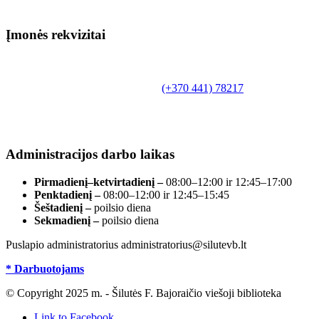
Įmonės rekvizitai
Biudžetinė įstaiga.
Šilutės rajono savivaldybės Fridricho
Bajoraičio viešoji biblioteka
Tilžės g. 10, LT-99172, Šilutė, tel.
(+370 441) 78217
,
el. paštas info@silutevb.lt, www.silutevb.lt
Duomenys kaupiami ir saugomi Juridinių asmenų
registre, įmonės kodas 190700188.
Administracijos darbo laikas
Pirmadienį–ketvirtadienį –
08:00–12:00 ir 12:45–17:00
Penktadienį –
08:00–12:00 ir 12:45–15:45
Šeštadienį –
poilsio diena
Sekmadienį –
poilsio diena
Puslapio administratorius administratorius@silutevb.lt
* Darbuotojams
© Copyright 2025 m. - Šilutės F. Bajoraičio viešoji biblioteka
Link to Facebook