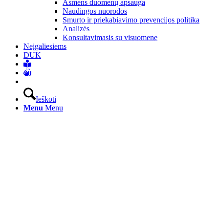
Asmens duomenų apsauga
Naudingos nuorodos
Smurto ir priekabiavimo prevencijos politika
Analizės
Konsultavimasis su visuomene
Neįgaliesiems
DUK
Ieškoti
Menu
Menu