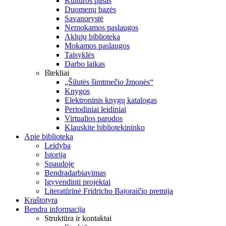
Kultūros pasas
Duomenų bazės
Savanorystė
Nemokamos paslaugos
Aklųjų biblioteka
Mokamos paslaugos
Taisyklės
Darbo laikas
Ištekliai
„Šilutės šimtmečio žmonės“
Knygos
Elektroninis knygų katalogas
Periodiniai leidiniai
Virtualios parodos
Klauskite bibliotekininko
Apie biblioteką
Leidyba
Istorija
Spaudoje
Bendradarbiavimas
Įgyvendinti projektai
Literatūrinė Fridricho Bajoraičio premija
Kraštotyra
Bendra informacija
Struktūra ir kontaktai