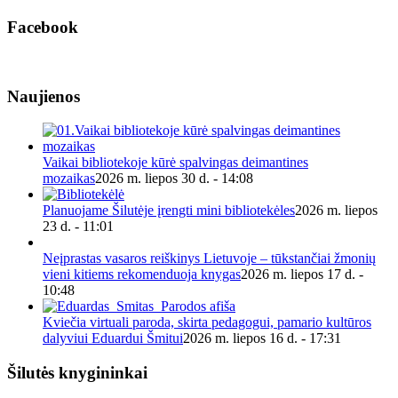
Facebook
Naujienos
Vaikai bibliotekoje kūrė spalvingas deimantines
mozaikas
2026 m. liepos 30 d. - 14:08
Planuojame Šilutėje įrengti mini bibliotekėles
2026 m. liepos
23 d. - 11:01
Neįprastas vasaros reiškinys Lietuvoje – tūkstančiai žmonių
vieni kitiems rekomenduoja knygas
2026 m. liepos 17 d. -
10:48
Kviečia virtuali paroda, skirta pedagogui, pamario kultūros
dalyviui Eduardui Šmitui
2026 m. liepos 16 d. - 17:31
Šilutės knygininkai