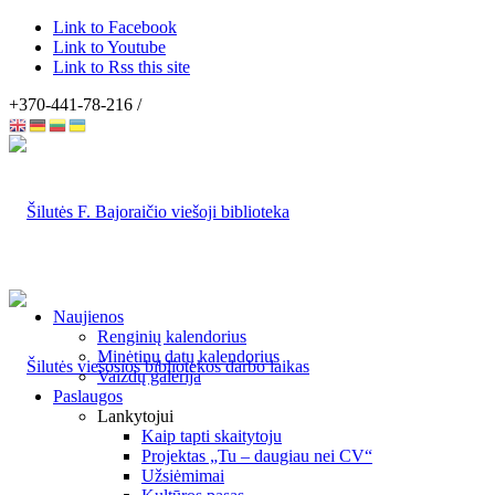
Link to Facebook
Link to Youtube
Link to Rss this site
+370-441-78-216 /
Naujienos
Renginių kalendorius
Minėtinų datų kalendorius
Vaizdų galerija
Paslaugos
Lankytojui
Kaip tapti skaitytoju
Projektas „Tu – daugiau nei CV“
Užsiėmimai