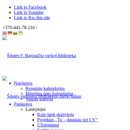
Link to Facebook
Link to Youtube
Link to Rss this site
+370-441-78-216 /
Naujienos
Renginių kalendorius
Minėtinų datų kalendorius
Vaizdų galerija
Paslaugos
Lankytojui
Kaip tapti skaitytoju
Projektas „Tu – daugiau nei CV“
Užsiėmimai