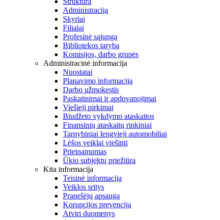
Struktūra
Administracija
Skyriai
Filialai
Profesinė sąjunga
Bibliotekos taryba
Komisijos, darbo grupės
Administracinė informacija
Nuostatai
Planavimo informacija
Darbo užmokestis
Paskatinimai ir apdovanojimai
Viešieji pirkimai
Biudžeto vykdymo ataskaitos
Finansinių ataskaitų rinkiniai
Tarnybiniai lengvieji automobiliai
Lėšos veiklai viešinti
Prieinamumas
Ūkio subjektų priežiūra
Kita informacija
Teisinė informacija
Veiklos sritys
Pranešėjų apsauga
Korupcijos prevencija
Atviri duomenys