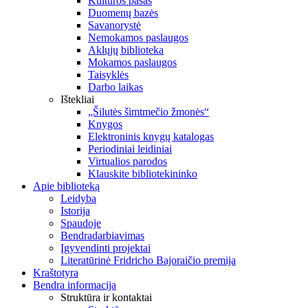
Kultūros pasas
Duomenų bazės
Savanorystė
Nemokamos paslaugos
Aklųjų biblioteka
Mokamos paslaugos
Taisyklės
Darbo laikas
Ištekliai
„Šilutės šimtmečio žmonės“
Knygos
Elektroninis knygų katalogas
Periodiniai leidiniai
Virtualios parodos
Klauskite bibliotekininko
Apie biblioteką
Leidyba
Istorija
Spaudoje
Bendradarbiavimas
Įgyvendinti projektai
Literatūrinė Fridricho Bajoraičio premija
Kraštotyra
Bendra informacija
Struktūra ir kontaktai