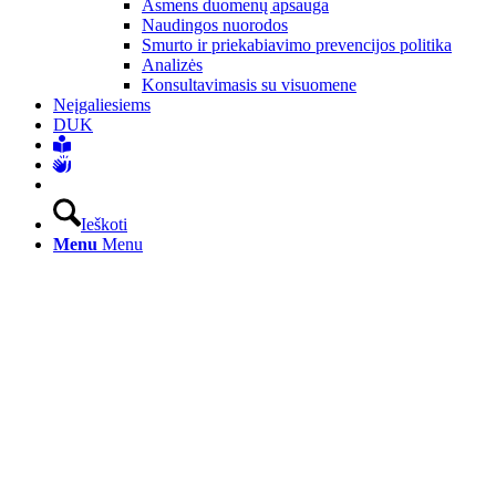
Asmens duomenų apsauga
Naudingos nuorodos
Smurto ir priekabiavimo prevencijos politika
Analizės
Konsultavimasis su visuomene
Neįgaliesiems
DUK
Ieškoti
Menu
Menu