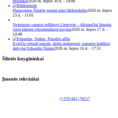
mozaikas
2026 m. liepos 30 d. - 14:08
Planuojame Šilutėje įrengti mini bibliotekėles
2026 m. liepos
23 d. - 11:01
Neįprastas vasaros reiškinys Lietuvoje – tūkstančiai žmonių
vieni kitiems rekomenduoja knygas
2026 m. liepos 17 d. -
10:48
Kviečia virtuali paroda, skirta pedagogui, pamario kultūros
dalyviui Eduardui Šmitui
2026 m. liepos 16 d. - 17:31
Šilutės knygininkai
Įmonės rekvizitai
Biudžetinė įstaiga.
Šilutės rajono savivaldybės Fridricho
Bajoraičio viešoji biblioteka
Tilžės g. 10, LT-99172, Šilutė, tel.
(+370 441) 78217
,
el. paštas info@silutevb.lt, www.silutevb.lt
Duomenys kaupiami ir saugomi Juridinių asmenų
registre, įmonės kodas 190700188.