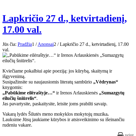
Lapkričio 27 d., ketvirtadienį,
17.00 val.
Jūs čia:
Pradžia
1
/
Anonsai
2
/
Lapkričio 27 d., ketvirtadienį, 17.00
val.
Kviečiame pokalbiui apie poeziją: jos kūrybą, skaitymą ir
išgyvenimą.
Susipažinsite su naujausiomis literatų sambūrio
„Vėdrynas“
knygomis:
„Pabūkime eilėraštyje…“
ir Irenos Arlauskienės
„Sumazgytų
eilučių šniūrelis“
.
Jas pavartysite, paskaitysite, leisite joms prabilti savaip.
Vakarą lydės
Šilutės meno mokyklos mokytojų muzika
.
Lauksime Jūsų jaukiame kūrybos ir atsisveikinimo su išeinančiu
rudeniu vakare.
print