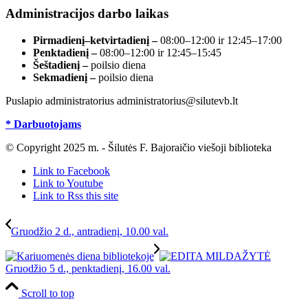
Administracijos darbo laikas
Pirmadienį–ketvirtadienį –
08:00–12:00 ir 12:45–17:00
Penktadienį –
08:00–12:00 ir 12:45–15:45
Šeštadienį –
poilsio diena
Sekmadienį –
poilsio diena
Puslapio administratorius administratorius@silutevb.lt
* Darbuotojams
© Copyright 2025 m. - Šilutės F. Bajoraičio viešoji biblioteka
Link to Facebook
Link to Youtube
Link to Rss this site
Gruodžio 2 d., antradienį, 10.00 val.
Gruodžio 5 d., penktadienį, 16.00 val.
Scroll to top