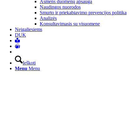
Asmens duomenų apsauga
Naudingos nuorodos
Smurto ir priekabiavimo prevencijos politika
Analizės
Konsultavimasis su visuomene
Neįgaliesiems
DUK
Ieškoti
Menu
Menu