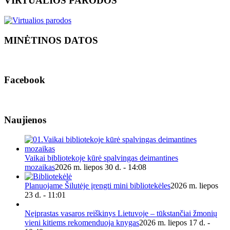
VIRTUALIOS PARODOS
MINĖTINOS DATOS
Facebook
Naujienos
Vaikai bibliotekoje kūrė spalvingas deimantines
mozaikas
2026 m. liepos 30 d. - 14:08
Planuojame Šilutėje įrengti mini bibliotekėles
2026 m. liepos
23 d. - 11:01
Neįprastas vasaros reiškinys Lietuvoje – tūkstančiai žmonių
vieni kitiems rekomenduoja knygas
2026 m. liepos 17 d. -