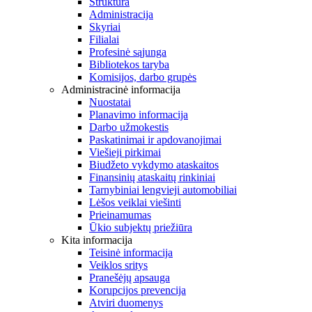
Struktūra
Administracija
Skyriai
Filialai
Profesinė sąjunga
Bibliotekos taryba
Komisijos, darbo grupės
Administracinė informacija
Nuostatai
Planavimo informacija
Darbo užmokestis
Paskatinimai ir apdovanojimai
Viešieji pirkimai
Biudžeto vykdymo ataskaitos
Finansinių ataskaitų rinkiniai
Tarnybiniai lengvieji automobiliai
Lėšos veiklai viešinti
Prieinamumas
Ūkio subjektų priežiūra
Kita informacija
Teisinė informacija
Veiklos sritys
Pranešėjų apsauga
Korupcijos prevencija
Atviri duomenys