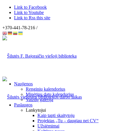
Link to Facebook
Link to Youtube
Link to Rss this site
+370-441-78-216 /
Naujienos
Renginių kalendorius
Minėtinų datų kalendorius
Vaizdų galerija
Paslaugos
Lankytojui
Kaip tapti skaitytoju
Projektas „Tu – daugiau nei CV“
Užsiėmimai