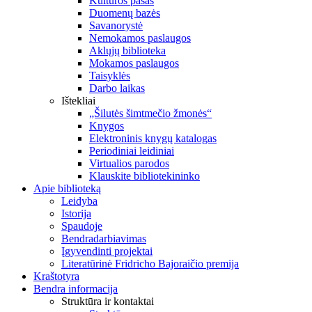
Kultūros pasas
Duomenų bazės
Savanorystė
Nemokamos paslaugos
Aklųjų biblioteka
Mokamos paslaugos
Taisyklės
Darbo laikas
Ištekliai
„Šilutės šimtmečio žmonės“
Knygos
Elektroninis knygų katalogas
Periodiniai leidiniai
Virtualios parodos
Klauskite bibliotekininko
Apie biblioteką
Leidyba
Istorija
Spaudoje
Bendradarbiavimas
Įgyvendinti projektai
Literatūrinė Fridricho Bajoraičio premija
Kraštotyra
Bendra informacija
Struktūra ir kontaktai