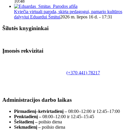
10:48
Kviečia virtuali paroda, skirta pedagogui, pamario kultūros
dalyviui Eduardui Šmitui
2026 m. liepos 16 d. - 17:31
Šilutės knygininkai
Įmonės rekvizitai
Biudžetinė įstaiga.
Šilutės rajono savivaldybės Fridricho
Bajoraičio viešoji biblioteka
Tilžės g. 10, LT-99172, Šilutė, tel.
(+370 441) 78217
,
el. paštas info@silutevb.lt, www.silutevb.lt
Duomenys kaupiami ir saugomi Juridinių asmenų
registre, įmonės kodas 190700188.
Administracijos darbo laikas
Pirmadienį–ketvirtadienį –
08:00–12:00 ir 12:45–17:00
Penktadienį –
08:00–12:00 ir 12:45–15:45
Šeštadienį –
poilsio diena
Sekmadienį –
poilsio diena