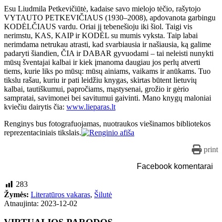
Esu Liudmila Petkevičiūtė, kadaise savo mielojo tėčio, rašytojo
VYTAUTO PETKEVIČIAUS (1930–2008), apdovanota garbingu
KODĖLČIAUS vardu. Oriai jį tebenešioju iki šiol. Taigi vis
nerimstu, KAS, KAIP ir KODĖL su mumis vyksta. Taip labai
nerimdama netrukau atrasti, kad svarbiausia ir našiausia, ką galime
padaryti šiandien, ČIA ir DABAR gyvuodami – tai neleisti nunykti
mūsų šventajai kalbai ir kiek įmanoma daugiau jos perlų atverti
tiems, kurie liks po mūsų: mūsų ainiams, vaikams ir anūkams. Tuo
tikslu rašau, kuriu ir pati leidžiu knygas, skirtas būtent lietuvių
kalbai, tautiškumui, papročiams, mąstysenai, grožio ir gėrio
sampratai, savimonei bei savitumui gaivinti. Mano knygų maloniai
kviečiu dairytis čia:
www.lieparas.lt
Renginys bus fotografuojamas, nuotraukos viešinamos bibliotekos
reprezentaciniais tikslais.
print
Facebook komentarai
283
Žymės:
Literatūros vakaras
,
Šilutė
Atnaujinta: 2023-12-02