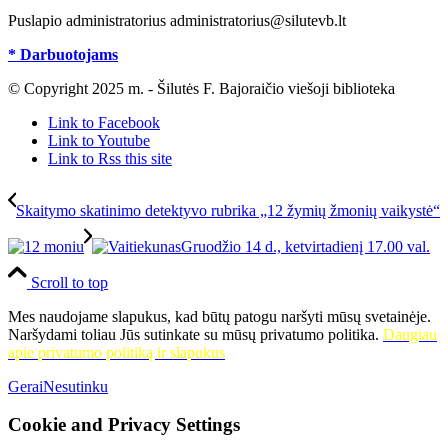
Puslapio administratorius administratorius@silutevb.lt
* Darbuotojams
© Copyright 2025 m. - Šilutės F. Bajoraičio viešoji biblioteka
Link to Facebook
Link to Youtube
Link to Rss this site
Skaitymo skatinimo detektyvo rubrika „12 žymių žmonių vaikystė“
Gruodžio 14 d., ketvirtadienį 17.00 val.
Scroll to top
Mes naudojame slapukus, kad būtų patogu naršyti mūsų svetainėje.
Naršydami toliau Jūs sutinkate su mūsų privatumo politika.
Daugiau
apie privatumo politiką ir slapukus
Gerai
Nesutinku
Cookie and Privacy Settings