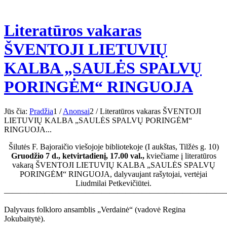
Literatūros vakaras
ŠVENTOJI LIETUVIŲ
KALBA „SAULĖS SPALVŲ
PORINGĖM“ RINGUOJA
Jūs čia:
Pradžia
1
/
Anonsai
2
/
Literatūros vakaras ŠVENTOJI
LIETUVIŲ KALBA „SAULĖS SPALVŲ PORINGĖM“
RINGUOJA...
Šilutės F. Bajoraičio viešojoje bibliotekoje (I aukštas, Tilžės g. 10)
Gruodžio 7 d., ketvirtadienį, 17.00 val.,
kviečiame į literatūros
vakarą ŠVENTOJI LIETUVIŲ KALBA „SAULĖS SPALVŲ
PORINGĖM“ RINGUOJA, dalyvaujant rašytojai, vertėjai
Liudmilai Petkevičiūtei.
———————————————————————————
Dalyvaus folkloro ansamblis „Verdainė“ (vadovė Regina
Jokubaitytė).