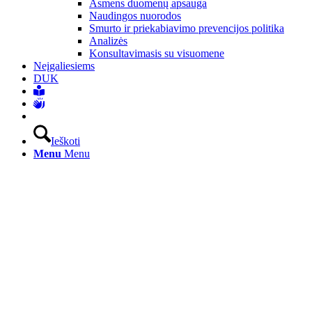
Asmens duomenų apsauga
Naudingos nuorodos
Smurto ir priekabiavimo prevencijos politika
Analizės
Konsultavimasis su visuomene
Neįgaliesiems
DUK
Ieškoti
Menu
Menu