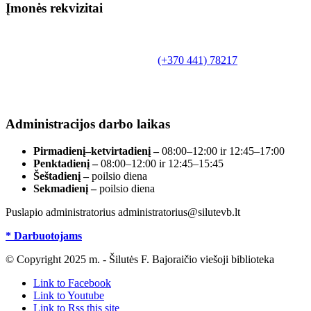
Įmonės rekvizitai
Biudžetinė įstaiga.
Šilutės rajono savivaldybės Fridricho
Bajoraičio viešoji biblioteka
Tilžės g. 10, LT-99172, Šilutė, tel.
(+370 441) 78217
,
el. paštas info@silutevb.lt, www.silutevb.lt
Duomenys kaupiami ir saugomi Juridinių asmenų
registre, įmonės kodas 190700188.
Administracijos darbo laikas
Pirmadienį–ketvirtadienį –
08:00–12:00 ir 12:45–17:00
Penktadienį –
08:00–12:00 ir 12:45–15:45
Šeštadienį –
poilsio diena
Sekmadienį –
poilsio diena
Puslapio administratorius administratorius@silutevb.lt
* Darbuotojams
© Copyright 2025 m. - Šilutės F. Bajoraičio viešoji biblioteka
Link to Facebook
Link to Youtube
Link to Rss this site