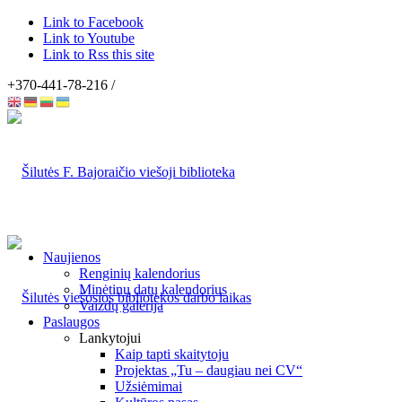
Link to Facebook
Link to Youtube
Link to Rss this site
+370-441-78-216 /
Naujienos
Renginių kalendorius
Minėtinų datų kalendorius
Vaizdų galerija
Paslaugos
Lankytojui
Kaip tapti skaitytoju
Projektas „Tu – daugiau nei CV“
Užsiėmimai