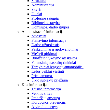
Struktūra
Administracija
Skyriai
Filialai
Profesinė sąjunga
Bibliotekos taryba
Komisijos, darbo grupės
Administracinė informacija
Nuostatai
Planavimo informacija
Darbo užmokestis
Paskatinimai ir apdovanojimai
Viešieji pirkimai
Biudžeto vykdymo ataskaitos
Finansinių ataskaitų rinkiniai
Tarnybiniai lengvieji automobiliai
Lėšos veiklai viešinti
Prieinamumas
Ūkio subjektų priežiūra
Kita informacija
Teisinė informacija
Veiklos sritys
Pranešėjų apsauga
Korupcijos prevencija
Atviri duomenys