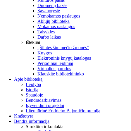
Kultūros pasas
Duomenų bazės
Savanorystė
Nemokamos paslaugos
Aklųjų biblioteka
Mokamos paslaugos
Taisyklės
Darbo laikas
Ištekliai
„Šilutės šimtmečio žmonės“
Knygos
Elektroninis knygų katalogas
Periodiniai leidiniai
Virtualios parodos
Klauskite bibliotekininko
Apie biblioteką
Leidyba
Istorija
Spaudoje
Bendradarbiavimas
Įgyvendinti projektai
Literatūrinė Fridricho Bajoraičio premija
Kraštotyra
Bendra informacija
Struktūra ir kontaktai