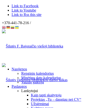
Link to Facebook
Link to Youtube
Link to Rss this site
+370-441-78-216 /
Naujienos
Renginių kalendorius
Minėtinų datų kalendorius
Vaizdų galerija
Paslaugos
Lankytojui
Kaip tapti skaitytoju
Projektas „Tu – daugiau nei CV“
Užsiėmimai