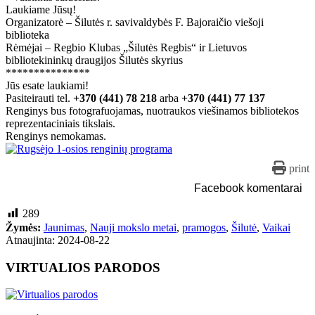
Laukiame Jūsų!
Organizatorė – Šilutės r. savivaldybės F. Bajoraičio viešoji
biblioteka
Rėmėjai – Regbio Klubas „Šilutės Regbis“ ir Lietuvos
bibliotekininkų draugijos Šilutės skyrius
***************
Jūs esate laukiami!
Pasiteirauti tel.
+370 (441) 78 218
arba
+370 (441) 77 137
Renginys bus fotografuojamas, nuotraukos viešinamos bibliotekos
reprezentaciniais tikslais.
Renginys nemokamas.
print
Facebook komentarai
289
Žymės:
Jaunimas
,
Nauji mokslo metai
,
pramogos
,
Šilutė
,
Vaikai
Atnaujinta: 2024-08-22
VIRTUALIOS PARODOS