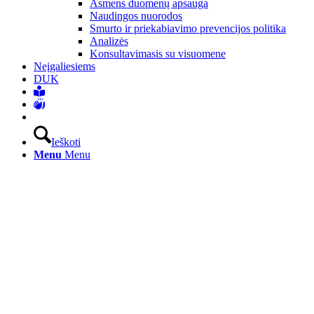
Asmens duomenų apsauga
Naudingos nuorodos
Smurto ir priekabiavimo prevencijos politika
Analizės
Konsultavimasis su visuomene
Neįgaliesiems
DUK
Ieškoti
Menu
Menu