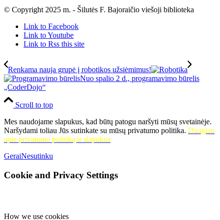
© Copyright 2025 m. - Šilutės F. Bajoraičio viešoji biblioteka
Link to Facebook
Link to Youtube
Link to Rss this site
Renkama nauja grupė į robotikos užsiėmimus!
Nuo spalio 2 d., programavimo būrelis
„CoderDojo“
Scroll to top
Mes naudojame slapukus, kad būtų patogu naršyti mūsų svetainėje.
Naršydami toliau Jūs sutinkate su mūsų privatumo politika.
Daugiau
apie privatumo politiką ir slapukus
Gerai
Nesutinku
Cookie and Privacy Settings
How we use cookies