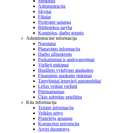
Struktūra
Administracija
Skyriai
Filialai
Profesinė sąjunga
Bibliotekos taryba
Komisijos, darbo grupės
Administracinė informacija
Nuostatai
Planavimo informacija
Darbo užmokestis
Paskatinimai ir apdovanojimai
Viešieji pirkimai
Biudžeto vykdymo ataskaitos
Finansinių ataskaitų rinkiniai
Tarnybiniai lengvieji automobiliai
Lėšos veiklai viešinti
Prieinamumas
Ūkio subjektų priežiūra
Kita informacija
Teisinė informacija
Veiklos sritys
Pranešėjų apsauga
Korupcijos prevencija
Atviri duomenys