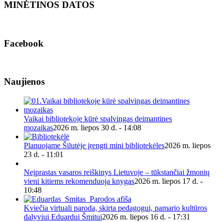
MINĖTINOS DATOS
Facebook
Naujienos
Vaikai bibliotekoje kūrė spalvingas deimantines
mozaikas
2026 m. liepos 30 d. - 14:08
Planuojame Šilutėje įrengti mini bibliotekėles
2026 m. liepos
23 d. - 11:01
Neįprastas vasaros reiškinys Lietuvoje – tūkstančiai žmonių
vieni kitiems rekomenduoja knygas
2026 m. liepos 17 d. -
10:48
Kviečia virtuali paroda, skirta pedagogui, pamario kultūros
dalyviui Eduardui Šmitui
2026 m. liepos 16 d. - 17:31