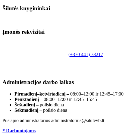
Šilutės knygininkai
Įmonės rekvizitai
Biudžetinė įstaiga.
Šilutės rajono savivaldybės Fridricho
Bajoraičio viešoji biblioteka
Tilžės g. 10, LT-99172, Šilutė, tel.
(+370 441) 78217
,
el. paštas info@silutevb.lt, www.silutevb.lt
Duomenys kaupiami ir saugomi Juridinių asmenų
registre, įmonės kodas 190700188.
Administracijos darbo laikas
Pirmadienį–ketvirtadienį –
08:00–12:00 ir 12:45–17:00
Penktadienį –
08:00–12:00 ir 12:45–15:45
Šeštadienį –
poilsio diena
Sekmadienį –
poilsio diena
Puslapio administratorius administratorius@silutevb.lt
* Darbuotojams