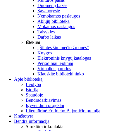
Kultūros pasas
Duomenų bazės
Savanorystė
Nemokamos paslaugos
Aklųjų biblioteka
Mokamos paslaugos
Taisyklės
Darbo laikas
Ištekliai
„Šilutės šimtmečio žmonės“
Knygos
Elektroninis knygų katalogas
Periodiniai leidiniai
Virtualios parodos
Klauskite bibliotekininko
Apie biblioteką
Leidyba
Istorija
Spaudoje
Bendradarbiavimas
Įgyvendinti projektai
Literatūrinė Fridricho Bajoraičio premija
Kraštotyra
Bendra informacija
Struktūra ir kontaktai