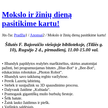
Mokslo ir žinių dieną
pasitikime kartu!
Jūs čia:
Pradžia
1
/
Anonsai
2
/
Mokslo ir žinių dieną pasitikime kartu!
Šilutės F. Bajoraičio viešojoje bibliotekoje, (Tilžės g.
10), Rugsėjo 2 d., pirmadienį, 11.00-15.00 val.
• Išbandyk papildytos realybės marškinėlius, skirtus anatomijai
pažinti, bei programuojamas bitutes „Blue-Bot“ ir „Bee-Bot“,
edukacinius robotukus „Photon Robot“.
• Išbandyk savo taiklumą regbio varžybose.
• Pereik Lazerių labirintą.
• Stebėk ir susipažink su 3D spausdinimo procesu.
• Dalyvauk žaidime „Kubiada“.
• Pramogauk gigantiškų muilo burbulų fiestoje.
• Šėlk batute.
• Žaisk lauko žaidimus ir piešk.
• Vaišinkis saldėsiais.