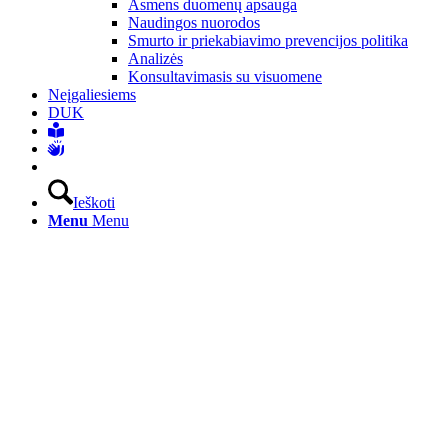
Asmens duomenų apsauga
Naudingos nuorodos
Smurto ir priekabiavimo prevencijos politika
Analizės
Konsultavimasis su visuomene
Neįgaliesiems
DUK
Ieškoti
Menu
Menu