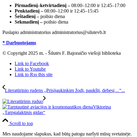
Pirmadienį–ketvirtadienį –
08:00–12:00 ir 12:45–17:00
Penktadienį –
08:00–12:00 ir 12:45–15:45
Šeštadienį –
poilsio diena
Sekmadienį –
poilsio diena
Puslapio administratorius administratorius@silutevb.lt
* Darbuotojams
© Copyright 2025 m. - Šilutės F. Bajoraičio viešoji biblioteka
Link to Facebook
Link to Youtube
Link to Rss this site
Literatūrinio rudens „Prisijaukinkim žodį, paukštį, debesį…“...
Viktorina
„Tarpgalaktinis gidas“
Scroll to top
Mes naudojame slapukus, kad būtų patogu naršyti mūsų svetainėje.