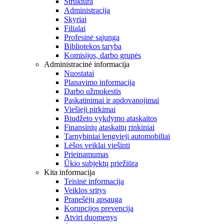
Struktūra
Administracija
Skyriai
Filialai
Profesinė sąjunga
Bibliotekos taryba
Komisijos, darbo grupės
Administracinė informacija
Nuostatai
Planavimo informacija
Darbo užmokestis
Paskatinimai ir apdovanojimai
Viešieji pirkimai
Biudžeto vykdymo ataskaitos
Finansinių ataskaitų rinkiniai
Tarnybiniai lengvieji automobiliai
Lėšos veiklai viešinti
Prieinamumas
Ūkio subjektų priežiūra
Kita informacija
Teisinė informacija
Veiklos sritys
Pranešėjų apsauga
Korupcijos prevencija
Atviri duomenys