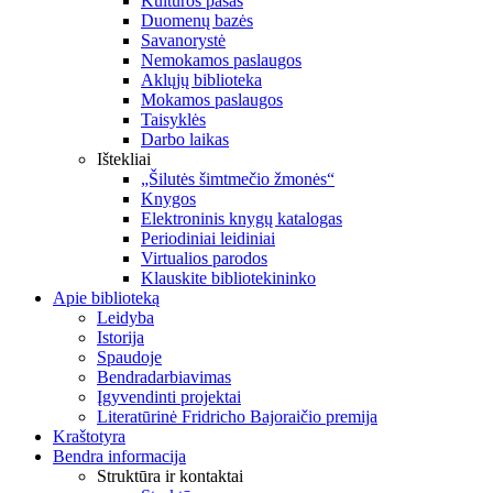
Kultūros pasas
Duomenų bazės
Savanorystė
Nemokamos paslaugos
Aklųjų biblioteka
Mokamos paslaugos
Taisyklės
Darbo laikas
Ištekliai
„Šilutės šimtmečio žmonės“
Knygos
Elektroninis knygų katalogas
Periodiniai leidiniai
Virtualios parodos
Klauskite bibliotekininko
Apie biblioteką
Leidyba
Istorija
Spaudoje
Bendradarbiavimas
Įgyvendinti projektai
Literatūrinė Fridricho Bajoraičio premija
Kraštotyra
Bendra informacija
Struktūra ir kontaktai