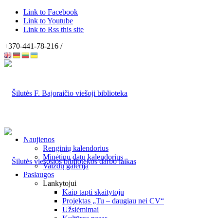
Link to Facebook
Link to Youtube
Link to Rss this site
+370-441-78-216 /
Naujienos
Renginių kalendorius
Minėtinų datų kalendorius
Vaizdų galerija
Paslaugos
Lankytojui
Kaip tapti skaitytoju
Projektas „Tu – daugiau nei CV“
Užsiėmimai