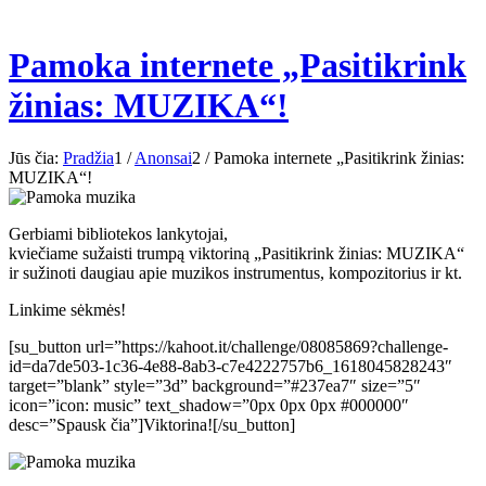
Pamoka internete „Pasitikrink
žinias: MUZIKA“!
Jūs čia:
Pradžia
1
/
Anonsai
2
/
Pamoka internete „Pasitikrink žinias:
MUZIKA“!
Gerbiami bibliotekos lankytojai,
kviečiame sužaisti trumpą viktoriną „Pasitikrink žinias: MUZIKA“
ir sužinoti daugiau apie muzikos instrumentus, kompozitorius ir kt.
Linkime sėkmės!
[su_button url=”https://kahoot.it/challenge/08085869?challenge-
id=da7de503-1c36-4e88-8ab3-c7e4222757b6_1618045828243″
target=”blank” style=”3d” background=”#237ea7″ size=”5″
icon=”icon: music” text_shadow=”0px 0px 0px #000000″
desc=”Spausk čia”]Viktorina![/su_button]