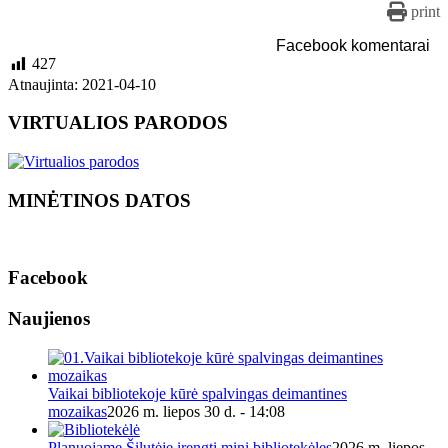
print
Facebook komentarai
427
Atnaujinta: 2021-04-10
VIRTUALIOS PARODOS
MINĖTINOS DATOS
Facebook
Naujienos
Vaikai bibliotekoje kūrė spalvingas deimantines
mozaikas
2026 m. liepos 30 d. - 14:08
Planuojame Šilutėje įrengti mini bibliotekėles
2026 m. liepos