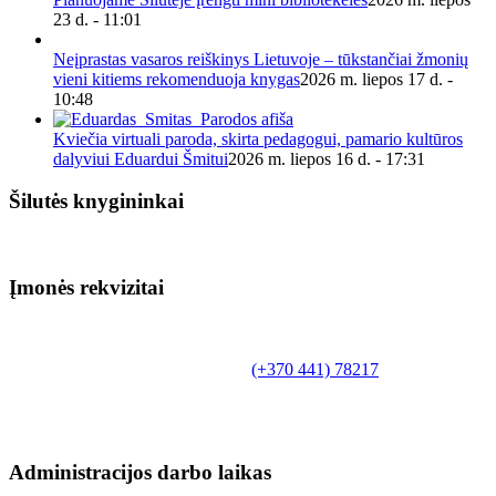
23 d. - 11:01
Neįprastas vasaros reiškinys Lietuvoje – tūkstančiai žmonių
vieni kitiems rekomenduoja knygas
2026 m. liepos 17 d. -
10:48
Kviečia virtuali paroda, skirta pedagogui, pamario kultūros
dalyviui Eduardui Šmitui
2026 m. liepos 16 d. - 17:31
Šilutės knygininkai
Įmonės rekvizitai
Biudžetinė įstaiga.
Šilutės rajono savivaldybės Fridricho
Bajoraičio viešoji biblioteka
Tilžės g. 10, LT-99172, Šilutė, tel.
(+370 441) 78217
,
el. paštas info@silutevb.lt, www.silutevb.lt
Duomenys kaupiami ir saugomi Juridinių asmenų
registre, įmonės kodas 190700188.
Administracijos darbo laikas