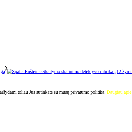
Skaitymo skatinimo detektyvo rubrika „12 žymi
ršydami toliau Jūs sutinkate su mūsų privatumo politika.
Daugiau apie 