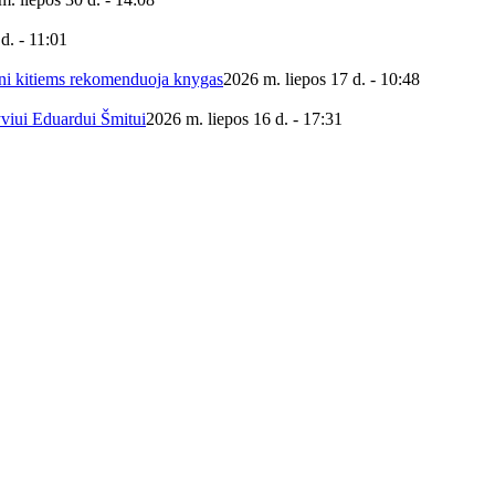
d. - 11:01
ieni kitiems rekomenduoja knygas
2026 m. liepos 17 d. - 10:48
yviui Eduardui Šmitui
2026 m. liepos 16 d. - 17:31
 viešoji biblioteka