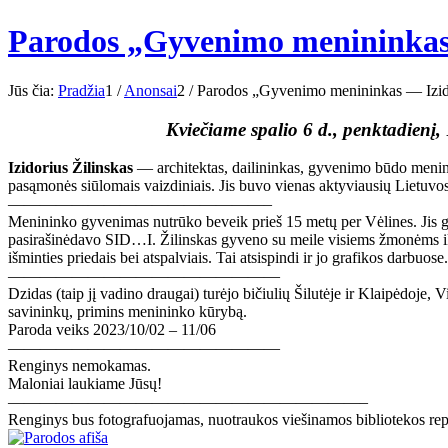
Parodos „Gyvenimo menininkas 
Jūs čia:
Pradžia
1
/
Anonsai
2
/
Parodos „Gyvenimo menininkas — Izidor
Kviečiame spalio 6 d., penktadienį
Izidorius Žilinskas
— architektas, dailininkas, gyvenimo būdo meninin
pasąmonės siūlomais vaizdiniais. Jis buvo vienas aktyviausių Lietuvos 
————————————————–
Menininko gyvenimas nutrūko beveik prieš 15 metų per Vėlines. Jis gimė
pasirašinėdavo SID…I. Žilinskas gyveno su meile visiems žmonėms iki 
išminties priedais bei atspalviais. Tai atsispindi ir jo grafikos darbuose
—————————————————
Dzidas (taip jį vadino draugai) turėjo bičiulių Šilutėje ir Klaipėdoje, Vi
savininkų, primins menininko kūrybą.
Paroda veiks 2023/10/02 – 11/06
—————————————————
Renginys nemokamas.
Maloniai laukiame Jūsų!
——————————————————————–
Renginys bus fotografuojamas, nuotraukos viešinamos bibliotekos repre