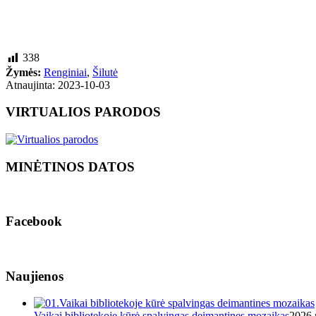
338
Žymės:
Renginiai
,
Šilutė
Atnaujinta: 2023-10-03
VIRTUALIOS PARODOS
MINĖTINOS DATOS
Facebook
Naujienos
Vaikai bibliotekoje kūrė spalvingas deimantines mozaikas
2026 