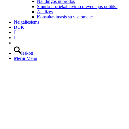
Naudingos nuorodos
Smurto ir priekabiavimo prevencijos politika
Analizės
Konsultavimasis su visuomene
Neįgaliesiems
DUK
Ieškoti
Menu
Menu