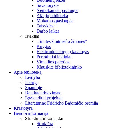
Duomenų bazės
Savanorystė
Nemokamos paslaugos
Aklųjų biblioteka
Mokamos paslaugos
Taisyklės
Darbo laikas
Ištekliai
„Šilutės šimtmečio žmonės“
Knygos
Elektroninis knygų katalogas
Periodiniai leidiniai
Virtualios parodos
Klauskite bibliotekininko
Apie biblioteką
Leidyba
Istorija
Spaudoje
Bendradarbiavimas
Įgyvendinti projektai
Literatūrinė Fridricho Bajoraičio premija
Kraštotyra
Bendra informacija
Struktūra ir kontaktai
Struktūra