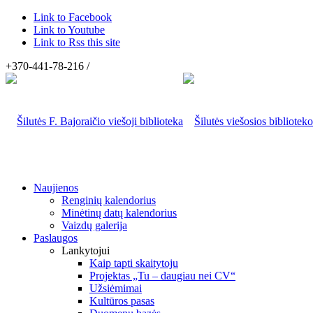
Link to Facebook
Link to Youtube
Link to Rss this site
+370-441-78-216 /
Naujienos
Renginių kalendorius
Minėtinų datų kalendorius
Vaizdų galerija
Paslaugos
Lankytojui
Kaip tapti skaitytoju
Projektas „Tu – daugiau nei CV“
Užsiėmimai
Kultūros pasas