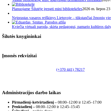
Planuojame Šilutėje įrengti mini bibliotekėles
2026 m. liepos 23 
Neįprastas vasaros reiškinys Lietuvoje – tūkstančiai žmonių v
Kviečia virtuali paroda, skirta pedagogui, pamario kultūros dal
Šilutės knygininkai
Įmonės rekvizitai
Biudžetinė įstaiga.
Šilutės rajono savivaldybės Fridricho Bajoraičio
Tilžės g. 10, LT-99172, Šilutė, tel.
(+370 441) 78217
,
el. paštas info@silutevb.lt, www.silutevb.lt
Duomenys kaupiami ir saugomi Juridinių asmenų
registre, įmonės kodas 190700188.
Administracijos darbo laikas
Pirmadienį–ketvirtadienį –
08:00–12:00 ir 12:45–17:00
Penktadienį –
08:00–12:00 ir 12:45–15:45