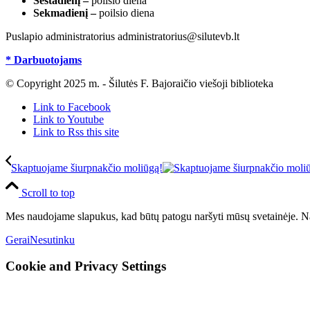
Šeštadienį –
poilsio diena
Sekmadienį –
poilsio diena
Puslapio administratorius administratorius@silutevb.lt
* Darbuotojams
© Copyright 2025 m. - Šilutės F. Bajoraičio viešoji biblioteka
Link to Facebook
Link to Youtube
Link to Rss this site
Skaptuojame šiurpnakčio moliūgą!
Scroll to top
Mes naudojame slapukus, kad būtų patogu naršyti mūsų svetainėje. Na
Gerai
Nesutinku
Cookie and Privacy Settings