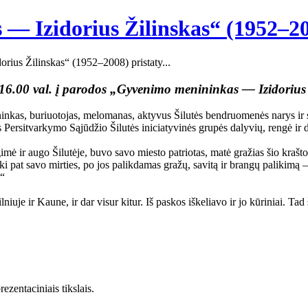
— Izidorius Žilinskas“ (1952–20
ius Žilinskas“ (1952–2008) pristaty...
, 16.00 val. į parodos „Gyvenimo menininkas — Izidorius
kas, buriuotojas, melomanas, aktyvus Šilutės bendruomenės narys ir sa
Persitvarkymo Sąjūdžio Šilutės iniciatyvinės grupės dalyvių, rengė ir d
 ir augo Šilutėje, buvo savo miesto patriotas, matė gražias šio krašto v
pat savo mirties, po jos palikdamas gražų, savitą ir brangų palikimą –
.“
lniuje ir Kaune, ir dar visur kitur. Iš paskos iškeliavo ir jo kūriniai. Tad
zentaciniais tikslais.