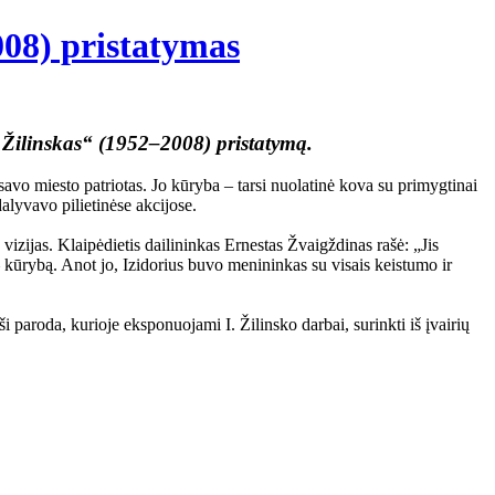
08) pristatymas
 Žilinskas“ (1952–2008) pristatymą.
vo miesto patriotas. Jo kūryba – tarsi nuolatinė kova su primygtinai
alyvavo pilietinėse akcijose.
izijas. Klaipėdietis dailininkas Ernestas Žvaigždinas rašė: „Jis
 kūrybą. Anot jo, Izidorius buvo menininkas su visais keistumo ir
 ši paroda, kurioje eksponuojami I. Žilinsko darbai, surinkti iš įvairių