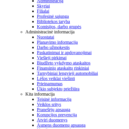
Administracija
Skyriai
Filialai
Profesinė sąjunga
Bibliotekos taryba
Komisijos, darbo grupės
Administracinė informacija
Nuostatai
Planavimo informacija
Darbo užmokestis
Paskatinimai ir apdovanojimai
Viešieji pirkimai
Biudžeto vykdymo ataskaitos
Finansinių ataskaitų rinkiniai
Tarnybiniai lengvieji automobiliai
Lėšos veiklai viešinti
Prieinamumas
Ūkio subjektų priežiūra
Kita informacija
Teisinė informacija
Veiklos sritys
Pranešėjų apsauga
Korupcijos prevencija
Atviri duomenys
Asmens duomenų apsauga