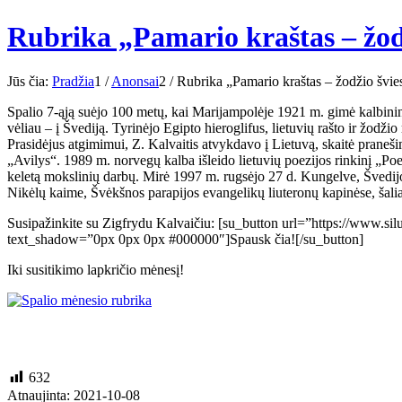
Rubrika „Pamario kraštas – žod
Jūs čia:
Pradžia
1
/
Anonsai
2
/
Rubrika „Pamario kraštas – žodžio švies
Spalio 7-ąją suėjo 100 metų, kai Marijampolėje 1921 m. gimė kalbinin
vėliau – į Švediją. Tyrinėjo Egipto hieroglifus, lietuvių rašto ir žodžio
Prasidėjus atgimimui, Z. Kalvaitis atvykdavo į Lietuvą, skaitė praneši
„Avilys“. 1989 m. norvegų kalba išleido lietuvių poezijos rinkinį „Po
keletą mokslinių darbų. Mirė 1997 m. rugsėjo 27 d. Kungelve, Švedijoj
Nikėlų kaime, Švėkšnos parapijos evangelikų liuteronų kapinėse, šalia
Susipažinkite su Zigfrydu Kalvaičiu: [su_button url=”https://www.s
text_shadow=”0px 0px 0px #000000″]Spausk čia![/su_button]
Iki susitikimo lapkričio mėnesį!
632
Atnaujinta: 2021-10-08