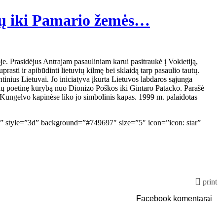
rdų iki Pamario žemės…
. Prasidėjus Antrajam pasauliniam karui pasitraukė į Vokietiją,
prasti ir apibūdinti lietuvių kilmę bei sklaidą tarp pasaulio tautų.
tinius Lietuvai. Jo iniciatyva įkurta Lietuvos labdaros sąjunga
uvių poetinę kūrybą nuo Dionizo Poškos iki Gintaro Patacko. Parašė
 Kungelvo kapinėse liko jo simbolinis kapas. 1999 m. palaidotas
nk” style=”3d” background=”#749697″ size=”5″ icon=”icon: star”
print
Facebook komentarai