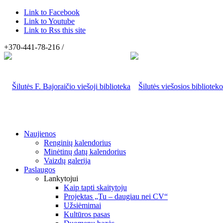
Link to Facebook
Link to Youtube
Link to Rss this site
+370-441-78-216 /
Naujienos
Renginių kalendorius
Minėtinų datų kalendorius
Vaizdų galerija
Paslaugos
Lankytojui
Kaip tapti skaitytoju
Projektas „Tu – daugiau nei CV“
Užsiėmimai
Kultūros pasas