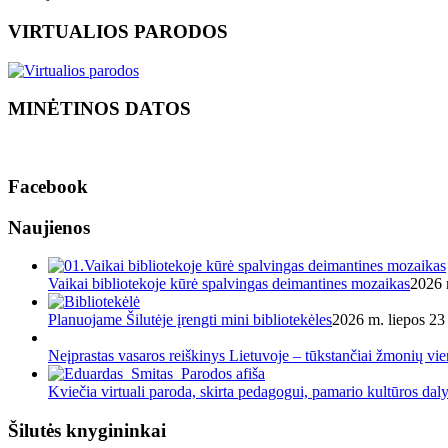
VIRTUALIOS PARODOS
MINĖTINOS DATOS
Facebook
Naujienos
Vaikai bibliotekoje kūrė spalvingas deimantines mozaikas
2026 
Planuojame Šilutėje įrengti mini bibliotekėles
2026 m. liepos 23 
Neįprastas vasaros reiškinys Lietuvoje – tūkstančiai žmonių v
Kviečia virtuali paroda, skirta pedagogui, pamario kultūros dal
Šilutės knygininkai