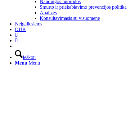
Naudingos nuorodos
Smurto ir priekabiavimo prevencijos politika
Analizės
Konsultavimasis su visuomene
Neįgaliesiems
DUK
Ieškoti
Menu
Menu