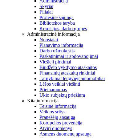
Administracija
Skyriai
Filialai
Profesinė sąjunga
Bibliotekos taryba
Komisijos, darbo grupės
Administracinė informacija
Nuostatai
Planavimo informacija
Darbo užmokestis
Paskatinimai ir apdovanojimai
Viešieji pirkimai
Biudžeto vykdymo ataskaitos
Finansinių ataskaitų rinkiniai
Tarnybiniai lengvieji automobiliai
Lėšos veiklai viešinti
Prieinamumas
Ūkio subjektų priežiūra
Kita informacija
Teisinė informacija
Veiklos sritys
Pranešėjų apsauga
Korupcijos prevencija
Atviri duomenys
Asmens duomenų apsauga