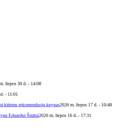
m. liepos 30 d. - 14:08
d. - 11:01
ieni kitiems rekomenduoja knygas
2026 m. liepos 17 d. - 10:48
yviui Eduardui Šmitui
2026 m. liepos 16 d. - 17:31