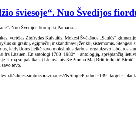
žio šviesoje“. Nuo Švedijos fio
oje“. Nuo Švedijos fiordų iki Pamario...
kas, vertėjas Zigfrydas Kalvaitis. Mokėsi Švėkšnos „Saulės“ gimnazijoje
 ryšius su graikų, egiptiečių ir skandinavų ženklų sistemomis. Stengėsi su
mus, leidykloms įteikė savo mokslinius darbus, organizavo labdaros siun
esi fra Litauen. En antologi 1780–1980“ – antologiją, aprėpiančią liet
e. Urną su palaikais į Lietuvą atvežė žmona Maj Britt ir duktė Birutė.
 savo tėvo.
ilutevb.lt/silutes-simtmecio-zmones/?&SingleProduct=139″ target=”bla