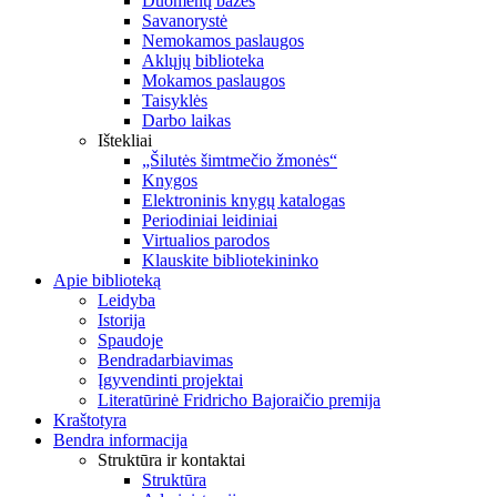
Duomenų bazės
Savanorystė
Nemokamos paslaugos
Aklųjų biblioteka
Mokamos paslaugos
Taisyklės
Darbo laikas
Ištekliai
„Šilutės šimtmečio žmonės“
Knygos
Elektroninis knygų katalogas
Periodiniai leidiniai
Virtualios parodos
Klauskite bibliotekininko
Apie biblioteką
Leidyba
Istorija
Spaudoje
Bendradarbiavimas
Įgyvendinti projektai
Literatūrinė Fridricho Bajoraičio premija
Kraštotyra
Bendra informacija
Struktūra ir kontaktai
Struktūra