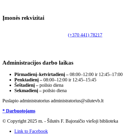
Įmonės rekvizitai
Biudžetinė įstaiga.
Šilutės rajono savivaldybės Fridricho Bajoraičio
Tilžės g. 10, LT-99172, Šilutė, tel.
(+370 441) 78217
,
el. paštas info@silutevb.lt, www.silutevb.lt
Duomenys kaupiami ir saugomi Juridinių asmenų
registre, įmonės kodas 190700188.
Administracijos darbo laikas
Pirmadienį–ketvirtadienį –
08:00–12:00 ir 12:45–17:00
Penktadienį –
08:00–12:00 ir 12:45–15:45
Šeštadienį –
poilsio diena
Sekmadienį –
poilsio diena
Puslapio administratorius administratorius@silutevb.lt
* Darbuotojams
© Copyright 2025 m. - Šilutės F. Bajoraičio viešoji biblioteka
Link to Facebook