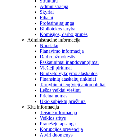
Struktūra
Administracija
Skyriai
Filialai
Profesinė sąjunga
Bibliotekos taryba
Komisijos, darbo grupės
Administracinė informacija
Nuostatai
Planavimo informacija
Darbo užmokestis
Paskatinimai ir apdovanojimai
Viešieji pirkimai
Biudžeto vykdymo ataskaitos
Finansinių ataskaitų rinkiniai
Tarnybiniai lengvieji automobiliai
Lėšos veiklai viešinti
Prieinamumas
Ūkio subjektų priežiūra
Kita informacija
Teisinė informacija
Veiklos sritys
Pranešėjų apsauga
Korupcijos prevencija
Atviri duomenys