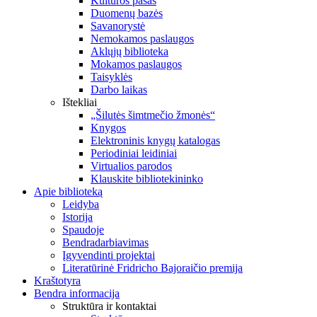
Kultūros pasas
Duomenų bazės
Savanorystė
Nemokamos paslaugos
Aklųjų biblioteka
Mokamos paslaugos
Taisyklės
Darbo laikas
Ištekliai
„Šilutės šimtmečio žmonės“
Knygos
Elektroninis knygų katalogas
Periodiniai leidiniai
Virtualios parodos
Klauskite bibliotekininko
Apie biblioteką
Leidyba
Istorija
Spaudoje
Bendradarbiavimas
Įgyvendinti projektai
Literatūrinė Fridricho Bajoraičio premija
Kraštotyra
Bendra informacija
Struktūra ir kontaktai