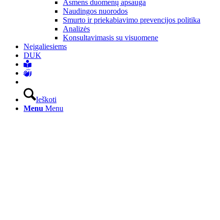
Asmens duomenų apsauga
Naudingos nuorodos
Smurto ir priekabiavimo prevencijos politika
Analizės
Konsultavimasis su visuomene
Neįgaliesiems
DUK
Ieškoti
Menu
Menu