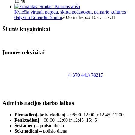
10:48
Kviečia virtuali paroda, skirta pedagogui, pamario kultūros
dalyviui Eduardui Šmitui
2026 m. liepos 16 d. - 17:31
Šilutės knygininkai
Įmonės rekvizitai
Biudžetinė įstaiga.
Šilutės rajono savivaldybės Fridricho
Bajoraičio viešoji biblioteka
Tilžės g. 10, LT-99172, Šilutė, tel.
(+370 441) 78217
,
el. paštas info@silutevb.lt, www.silutevb.lt
Duomenys kaupiami ir saugomi Juridinių asmenų
registre, įmonės kodas 190700188.
Administracijos darbo laikas
Pirmadienį–ketvirtadienį –
08:00–12:00 ir 12:45–17:00
Penktadienį –
08:00–12:00 ir 12:45–15:45
Šeštadienį –
poilsio diena
Sekmadienį –
poilsio diena