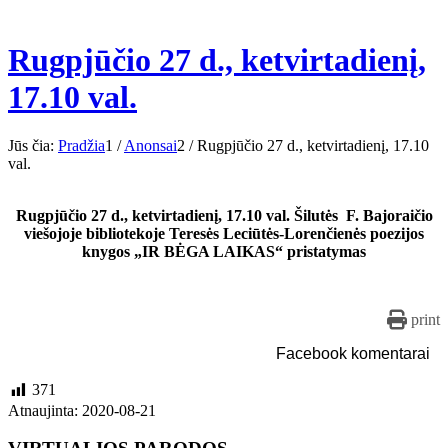
Rugpjūčio 27 d., ketvirtadienį,
17.10 val.
Jūs čia:
Pradžia
1
/
Anonsai
2
/
Rugpjūčio 27 d., ketvirtadienį, 17.10
val.
Rugpjūčio 27 d., ketvirtadienį, 17.10 val. Šilutės F. Bajoraičio
viešojoje bibliotekoje Teresės Leciūtės-Lorenčienės poezijos
knygos „IR BĖGA LAIKAS“ pristatymas
print
Facebook komentarai
371
Atnaujinta: 2020-08-21