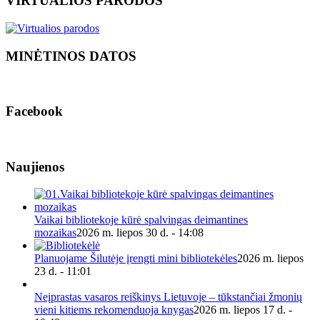
VIRTUALIOS PARODOS
MINĖTINOS DATOS
Facebook
Naujienos
Vaikai bibliotekoje kūrė spalvingas deimantines
mozaikas
2026 m. liepos 30 d. - 14:08
Planuojame Šilutėje įrengti mini bibliotekėles
2026 m. liepos
23 d. - 11:01
Neįprastas vasaros reiškinys Lietuvoje – tūkstančiai žmonių
vieni kitiems rekomenduoja knygas
2026 m. liepos 17 d. -