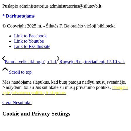
Puslapio administratorius administratorius@silutevb.lt
* Darbuotojams
© Copyright 2025 m. - Šilutės F. Bajoraičio viešoji biblioteka
Link to Facebook
Link to Youtube
Link to Rss this site
Paroda veiks iki rugsėjo 1 d.
Rugsėjo 9 d., trečiadienį, 17.10 val.
Scroll to top
Mes naudojame slapukus, kad būtų patogu naršyti mūsų svetainėje.
Naršydami toliau Jūs sutinkate su mūsų privatumo politika.
Daugiau
apie privatumo politiką ir slapukus
Gerai
Nesutinku
Cookie and Privacy Settings