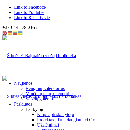
Link to Facebook
Link to Youtube
Link to Rss this site
+370-441-78-216 /
Naujienos
Renginių kalendorius
Minėtinų datų kalendorius
Vaizdų galerija
Paslaugos
Lankytojui
Kaip tapti skaitytoju
Projektas „Tu – daugiau nei CV“
Užsiėmimai