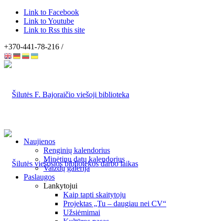
Link to Facebook
Link to Youtube
Link to Rss this site
+370-441-78-216 /
Naujienos
Renginių kalendorius
Minėtinų datų kalendorius
Vaizdų galerija
Paslaugos
Lankytojui
Kaip tapti skaitytoju
Projektas „Tu – daugiau nei CV“
Užsiėmimai