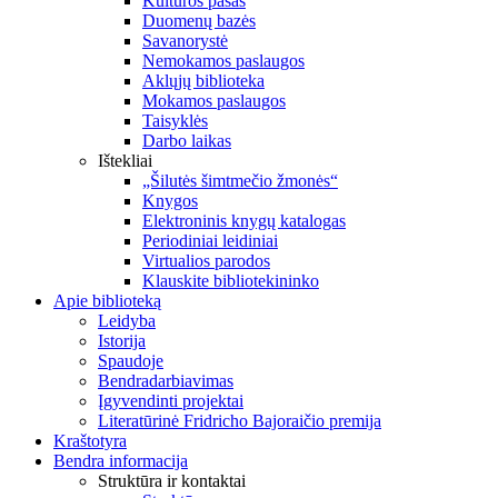
Kultūros pasas
Duomenų bazės
Savanorystė
Nemokamos paslaugos
Aklųjų biblioteka
Mokamos paslaugos
Taisyklės
Darbo laikas
Ištekliai
„Šilutės šimtmečio žmonės“
Knygos
Elektroninis knygų katalogas
Periodiniai leidiniai
Virtualios parodos
Klauskite bibliotekininko
Apie biblioteką
Leidyba
Istorija
Spaudoje
Bendradarbiavimas
Įgyvendinti projektai
Literatūrinė Fridricho Bajoraičio premija
Kraštotyra
Bendra informacija
Struktūra ir kontaktai