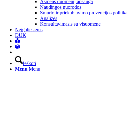
Asmens duomenų apsauga
Naudingos nuorodos
Smurto ir priekabiavimo prevencijos politika
Analizės
Konsultavimasis su visuomene
Neįgaliesiems
DUK
Ieškoti
Menu
Menu