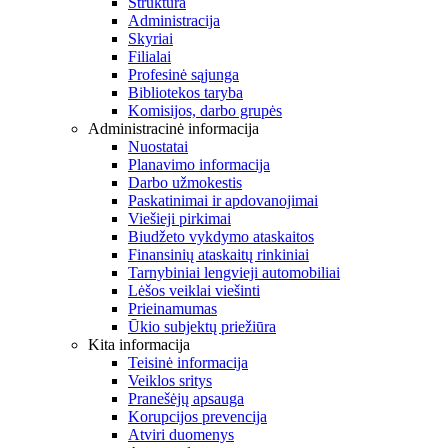
Struktūra
Administracija
Skyriai
Filialai
Profesinė sąjunga
Bibliotekos taryba
Komisijos, darbo grupės
Administracinė informacija
Nuostatai
Planavimo informacija
Darbo užmokestis
Paskatinimai ir apdovanojimai
Viešieji pirkimai
Biudžeto vykdymo ataskaitos
Finansinių ataskaitų rinkiniai
Tarnybiniai lengvieji automobiliai
Lėšos veiklai viešinti
Prieinamumas
Ūkio subjektų priežiūra
Kita informacija
Teisinė informacija
Veiklos sritys
Pranešėjų apsauga
Korupcijos prevencija
Atviri duomenys