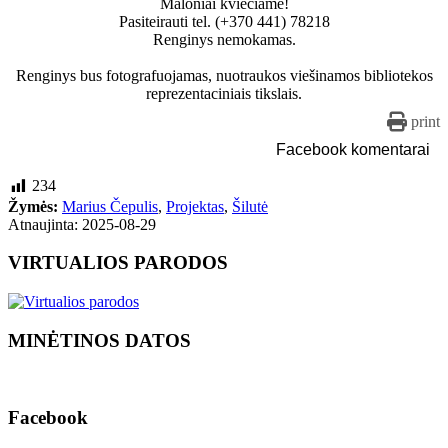
Maloniai kviečiame!
Pasiteirauti tel. (+370 441) 78218
Renginys nemokamas.
Renginys bus fotografuojamas, nuotraukos viešinamos bibliotekos
reprezentaciniais tikslais.
print
Facebook komentarai
234
Žymės:
Marius Čepulis
,
Projektas
,
Šilutė
Atnaujinta: 2025-08-29
VIRTUALIOS PARODOS
MINĖTINOS DATOS
Facebook