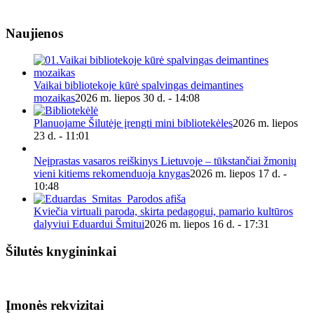
Naujienos
Vaikai bibliotekoje kūrė spalvingas deimantines
mozaikas
2026 m. liepos 30 d. - 14:08
Planuojame Šilutėje įrengti mini bibliotekėles
2026 m. liepos
23 d. - 11:01
Neįprastas vasaros reiškinys Lietuvoje – tūkstančiai žmonių
vieni kitiems rekomenduoja knygas
2026 m. liepos 17 d. -
10:48
Kviečia virtuali paroda, skirta pedagogui, pamario kultūros
dalyviui Eduardui Šmitui
2026 m. liepos 16 d. - 17:31
Šilutės knygininkai
Įmonės rekvizitai