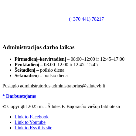
Biudžetinė įstaiga.
Šilutės rajono savivaldybės Fridricho
Bajoraičio viešoji biblioteka
Tilžės g. 10, LT-99172, Šilutė, tel.
(+370 441) 78217
,
el. paštas info@silutevb.lt, www.silutevb.lt
Duomenys kaupiami ir saugomi Juridinių asmenų
registre, įmonės kodas 190700188.
Administracijos darbo laikas
Pirmadienį–ketvirtadienį –
08:00–12:00 ir 12:45–17:00
Penktadienį –
08:00–12:00 ir 12:45–15:45
Šeštadienį –
poilsio diena
Sekmadienį –
poilsio diena
Puslapio administratorius administratorius@silutevb.lt
* Darbuotojams
© Copyright 2025 m. - Šilutės F. Bajoraičio viešoji biblioteka
Link to Facebook
Link to Youtube
Link to Rss this site