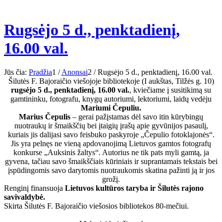
Rugsėjo 5 d., penktadienį,
16.00 val.
Jūs čia:
Pradžia
1
/
Anonsai
2
/
Rugsėjo 5 d., penktadienį, 16.00 val.
Šilutės F. Bajoraičio viešojoje bibliotekoje (I aukštas, Tilžės g. 10)
rugsėjo 5 d., penktadienį, 16.00 val.
, kviečiame į susitikimą su
gamtininku, fotografu, knygų autoriumi, lektoriumi, laidų vedėju
Mariumi Čepuliu.
Marius Čepulis
– gerai pažįstamas dėl savo itin kūrybingų
nuotraukų ir šmaikščių bei įtaigių įrašų apie gyvūnijos pasaulį,
kuriais jis dalijasi savo feisbuko paskyroje „Čepulio fotoklajonės“.
Jis yra pelnęs ne vieną apdovanojimą Lietuvos gamtos fotografų
konkurse „Auksinis žaltys“. Autorius ne tik pats myli gamtą, ja
gyvena, tačiau savo šmaikščiais kūriniais ir suprantamais tekstais bei
įspūdingomis savo darytomis nuotraukomis skatina pažinti ją ir jos
grožį.
Renginį finansuoja
Lietuvos kultūros taryba ir Šilutės rajono
savivaldybė.
Skirta Šilutės F. Bajoraičio viešosios bibliotekos 80-mečiui.