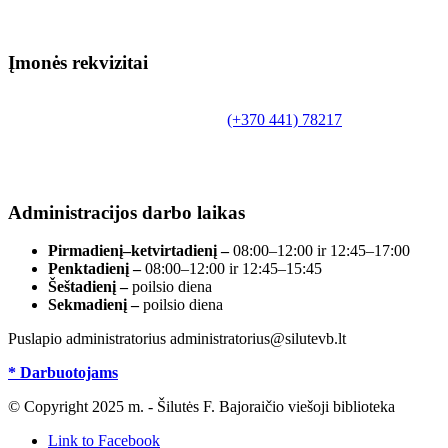
Įmonės rekvizitai
Biudžetinė įstaiga.
Šilutės rajono savivaldybės Fridricho Bajoraičio
Tilžės g. 10, LT-99172, Šilutė, tel.
(+370 441) 78217
,
el. paštas info@silutevb.lt, www.silutevb.lt
Duomenys kaupiami ir saugomi Juridinių asmenų
registre, įmonės kodas 190700188.
Administracijos darbo laikas
Pirmadienį–ketvirtadienį –
08:00–12:00 ir 12:45–17:00
Penktadienį –
08:00–12:00 ir 12:45–15:45
Šeštadienį –
poilsio diena
Sekmadienį –
poilsio diena
Puslapio administratorius administratorius@silutevb.lt
* Darbuotojams
© Copyright 2025 m. - Šilutės F. Bajoraičio viešoji biblioteka
Link to Facebook