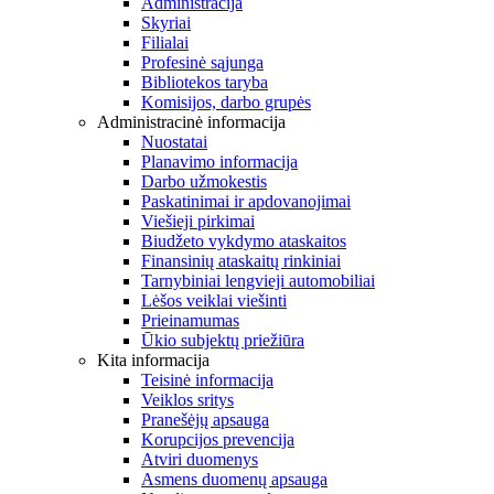
Administracija
Skyriai
Filialai
Profesinė sąjunga
Bibliotekos taryba
Komisijos, darbo grupės
Administracinė informacija
Nuostatai
Planavimo informacija
Darbo užmokestis
Paskatinimai ir apdovanojimai
Viešieji pirkimai
Biudžeto vykdymo ataskaitos
Finansinių ataskaitų rinkiniai
Tarnybiniai lengvieji automobiliai
Lėšos veiklai viešinti
Prieinamumas
Ūkio subjektų priežiūra
Kita informacija
Teisinė informacija
Veiklos sritys
Pranešėjų apsauga
Korupcijos prevencija
Atviri duomenys
Asmens duomenų apsauga