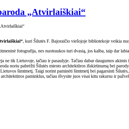
paroda „Atvirlaiškiai“
Atvirlaiškiai“
virlaiškiai“
, kuri Šilutės F. Bajoraičio viešojoje bibliotekoje veikia n
aitmeninė fotografija, nes nuotraukos turi dvasią, jos kalba, taip dar labi
a ne tik Lietuvoje, tačiau ir pasaulyje. Tačiau dabar daugumos akimis f
Paroda noriu pabrėžti Šilutės miesto architektūros išskirtinumą bei parody
Lietuvos šimtmetį. Taigi norint paminėti šimtmetį bei pagarsinti Šilutės
 architektūros paminklus, tačiau išvysite juos visai kitu rakursu ir pažve