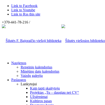
Link to Facebook
Link to Youtube
Link to Rss this site
+370-441-78-216 /
Naujienos
Renginių kalendorius
Minėtinų datų kalendorius
Vaizdų galerija
Paslaugos
Lankytojui
Kaip tapti skaitytoju
Projektas „Tu – daugiau nei CV“
Užsiėmimai
Kultūros pasas