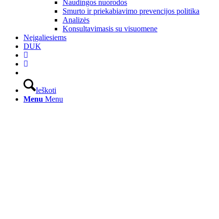
Naudingos nuorodos
Smurto ir priekabiavimo prevencijos politika
Analizės
Konsultavimasis su visuomene
Neįgaliesiems
DUK
Ieškoti
Menu
Menu