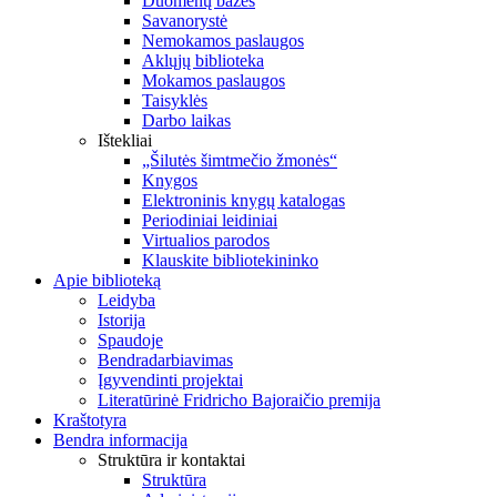
Duomenų bazės
Savanorystė
Nemokamos paslaugos
Aklųjų biblioteka
Mokamos paslaugos
Taisyklės
Darbo laikas
Ištekliai
„Šilutės šimtmečio žmonės“
Knygos
Elektroninis knygų katalogas
Periodiniai leidiniai
Virtualios parodos
Klauskite bibliotekininko
Apie biblioteką
Leidyba
Istorija
Spaudoje
Bendradarbiavimas
Įgyvendinti projektai
Literatūrinė Fridricho Bajoraičio premija
Kraštotyra
Bendra informacija
Struktūra ir kontaktai
Struktūra