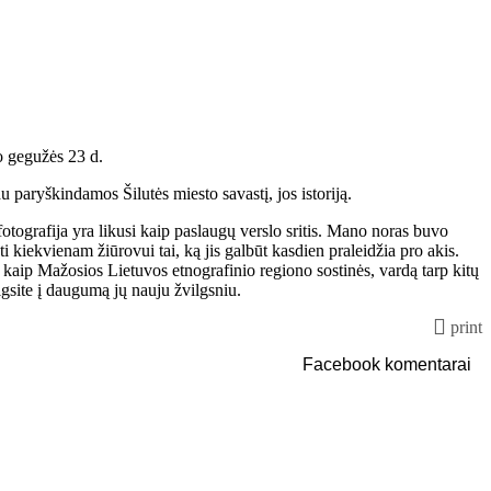
uo gegužės 23 d.
au paryškindamos Šilutės miesto savastį, jos istoriją.
otografija yra likusi kaip paslaugų verslo sritis. Mano noras buvo
ti kiekvienam žiūrovui tai, ką jis galbūt kasdien praleidžia pro akis.
, kaip Mažosios Lietuvos etnografinio regiono sostinės, vardą tarp kitų
lgsite į daugumą jų nauju žvilgsniu.
print
Facebook komentarai