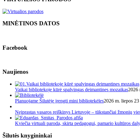
MINĖTINOS DATOS
Facebook
Naujienos
Vaikai bibliotekoje kūrė spalvingas deimantines mozaikas
2026 
Planuojame Šilutėje įrengti mini bibliotekėles
2026 m. liepos 23 
Neįprastas vasaros reiškinys Lietuvoje – tūkstančiai žmonių v
Kviečia virtuali paroda, skirta pedagogui, pamario kultūros dal
Šilutės knygininkai