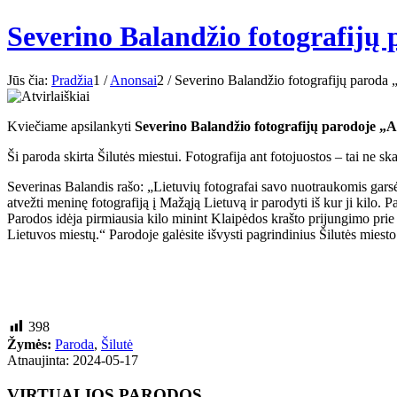
Severino Balandžio fotografijų 
Jūs čia:
Pradžia
1
/
Anonsai
2
/
Severino Balandžio fotografijų paroda „
Kviečiame apsilankyti
Severino Balandžio fotografijų parodoje „At
Ši paroda skirta Šilutės miestui. Fotografija ant fotojuostos – tai ne sk
Severinas Balandis rašo: „Lietuvių fotografai savo nuotraukomis garsėj
atvežti meninę fotografiją į Mažąją Lietuvą ir parodyti iš kur ji kilo. 
Parodos idėja pirmiausia kilo minint Klaipėdos krašto prijungimo prie 
Lietuvos miestų.“ Parodoje galėsite išvysti pagrindinius Šilutės miesto
398
Žymės:
Paroda
,
Šilutė
Atnaujinta: 2024-05-17
VIRTUALIOS PARODOS