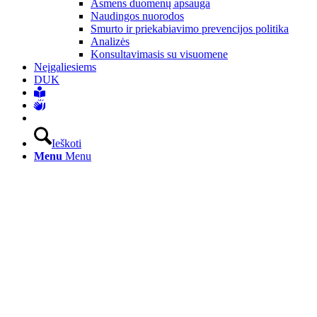
Asmens duomenų apsauga
Naudingos nuorodos
Smurto ir priekabiavimo prevencijos politika
Analizės
Konsultavimasis su visuomene
Neįgaliesiems
DUK
Ieškoti
Menu
Menu