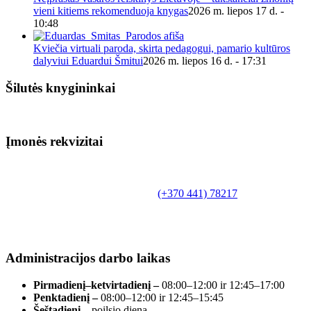
vieni kitiems rekomenduoja knygas
2026 m. liepos 17 d. -
10:48
Kviečia virtuali paroda, skirta pedagogui, pamario kultūros
dalyviui Eduardui Šmitui
2026 m. liepos 16 d. - 17:31
Šilutės knygininkai
Įmonės rekvizitai
Biudžetinė įstaiga.
Šilutės rajono savivaldybės Fridricho
Bajoraičio viešoji biblioteka
Tilžės g. 10, LT-99172, Šilutė, tel.
(+370 441) 78217
,
el. paštas info@silutevb.lt, www.silutevb.lt
Duomenys kaupiami ir saugomi Juridinių asmenų
registre, įmonės kodas 190700188.
Administracijos darbo laikas
Pirmadienį–ketvirtadienį –
08:00–12:00 ir 12:45–17:00
Penktadienį –
08:00–12:00 ir 12:45–15:45
Šeštadienį –
poilsio diena