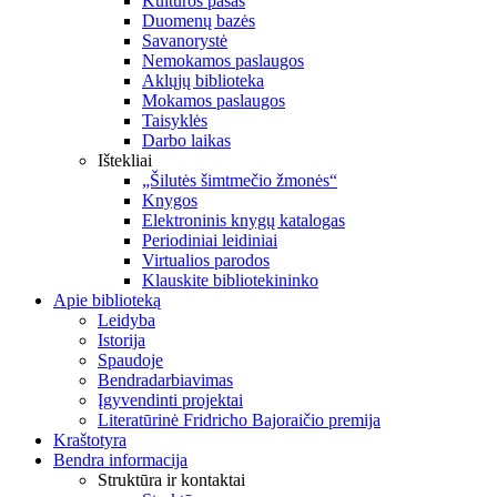
Kultūros pasas
Duomenų bazės
Savanorystė
Nemokamos paslaugos
Aklųjų biblioteka
Mokamos paslaugos
Taisyklės
Darbo laikas
Ištekliai
„Šilutės šimtmečio žmonės“
Knygos
Elektroninis knygų katalogas
Periodiniai leidiniai
Virtualios parodos
Klauskite bibliotekininko
Apie biblioteką
Leidyba
Istorija
Spaudoje
Bendradarbiavimas
Įgyvendinti projektai
Literatūrinė Fridricho Bajoraičio premija
Kraštotyra
Bendra informacija
Struktūra ir kontaktai