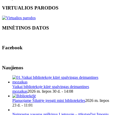
VIRTUALIOS PARODOS
MINĖTINOS DATOS
Facebook
Naujienos
Vaikai bibliotekoje kūrė spalvingas deimantines
mozaikas
2026 m. liepos 30 d. - 14:08
Planuojame Šilutėje įrengti mini bibliotekėles
2026 m. liepos
23 d. - 11:01
Neįprastas vasaros reiškinys Lietuvoje – tūkstančiai žmonių