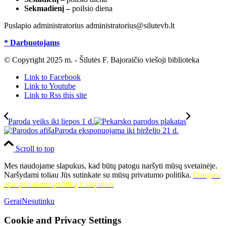
Sekmadienį –
poilsio diena
Puslapio administratorius administratorius@silutevb.lt
* Darbuotojams
© Copyright 2025 m. - Šilutės F. Bajoraičio viešoji biblioteka
Link to Facebook
Link to Youtube
Link to Rss this site
Paroda veiks iki liepos 1 d.
Paroda eksponuojama iki birželio 21 d.
Scroll to top
Mes naudojame slapukus, kad būtų patogu naršyti mūsų svetainėje.
Naršydami toliau Jūs sutinkate su mūsų privatumo politika.
Daugiau
apie privatumo politiką ir slapukus
Gerai
Nesutinku
Cookie and Privacy Settings