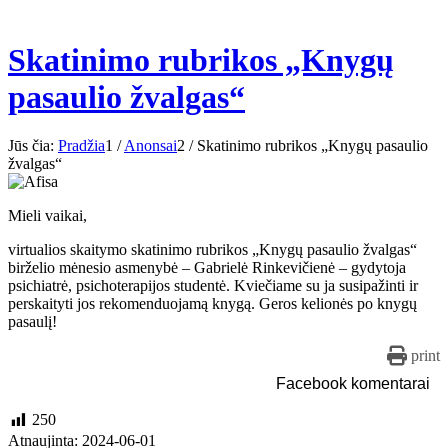
Skatinimo rubrikos „Knygų
pasaulio žvalgas“
Jūs čia:
Pradžia
1
/
Anonsai
2
/
Skatinimo rubrikos „Knygų pasaulio
žvalgas“
Mieli vaikai,
virtualios skaitymo skatinimo rubrikos „Knygų pasaulio žvalgas“
birželio mėnesio asmenybė – Gabrielė Rinkevičienė – gydytoja
psichiatrė, psichoterapijos studentė. Kviečiame su ja susipažinti ir
perskaityti jos rekomenduojamą knygą. Geros kelionės po knygų
pasaulį!
print
Facebook komentarai
250
Atnaujinta: 2024-06-01