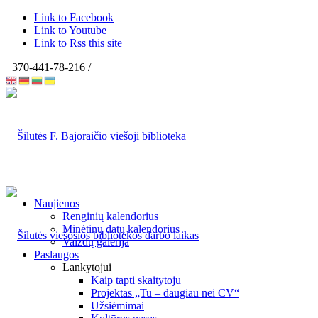
Link to Facebook
Link to Youtube
Link to Rss this site
+370-441-78-216 /
Naujienos
Renginių kalendorius
Minėtinų datų kalendorius
Vaizdų galerija
Paslaugos
Lankytojui
Kaip tapti skaitytoju
Projektas „Tu – daugiau nei CV“
Užsiėmimai