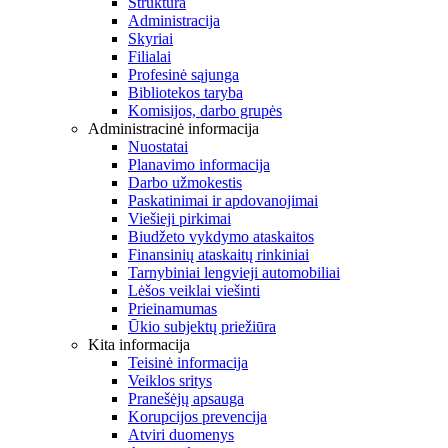
Struktūra
Administracija
Skyriai
Filialai
Profesinė sąjunga
Bibliotekos taryba
Komisijos, darbo grupės
Administracinė informacija
Nuostatai
Planavimo informacija
Darbo užmokestis
Paskatinimai ir apdovanojimai
Viešieji pirkimai
Biudžeto vykdymo ataskaitos
Finansinių ataskaitų rinkiniai
Tarnybiniai lengvieji automobiliai
Lėšos veiklai viešinti
Prieinamumas
Ūkio subjektų priežiūra
Kita informacija
Teisinė informacija
Veiklos sritys
Pranešėjų apsauga
Korupcijos prevencija
Atviri duomenys