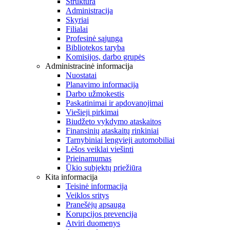
Struktūra
Administracija
Skyriai
Filialai
Profesinė sąjunga
Bibliotekos taryba
Komisijos, darbo grupės
Administracinė informacija
Nuostatai
Planavimo informacija
Darbo užmokestis
Paskatinimai ir apdovanojimai
Viešieji pirkimai
Biudžeto vykdymo ataskaitos
Finansinių ataskaitų rinkiniai
Tarnybiniai lengvieji automobiliai
Lėšos veiklai viešinti
Prieinamumas
Ūkio subjektų priežiūra
Kita informacija
Teisinė informacija
Veiklos sritys
Pranešėjų apsauga
Korupcijos prevencija
Atviri duomenys