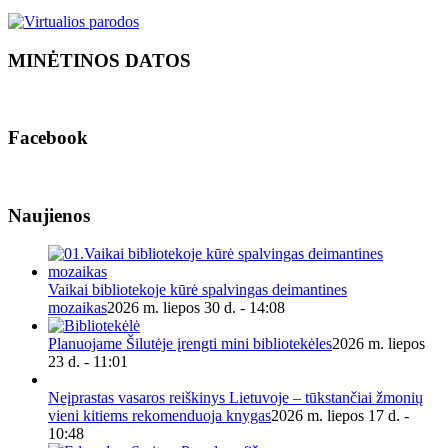
MINĖTINOS DATOS
Facebook
Naujienos
Vaikai bibliotekoje kūrė spalvingas deimantines
mozaikas
2026 m. liepos 30 d. - 14:08
Planuojame Šilutėje įrengti mini bibliotekėles
2026 m. liepos
23 d. - 11:01
Neįprastas vasaros reiškinys Lietuvoje – tūkstančiai žmonių
vieni kitiems rekomenduoja knygas
2026 m. liepos 17 d. -
10:48