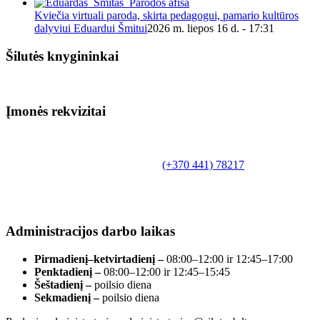
Kviečia virtuali paroda, skirta pedagogui, pamario kultūros
dalyviui Eduardui Šmitui
2026 m. liepos 16 d. - 17:31
Šilutės knygininkai
Įmonės rekvizitai
Biudžetinė įstaiga.
Šilutės rajono savivaldybės Fridricho
Bajoraičio viešoji biblioteka
Tilžės g. 10, LT-99172, Šilutė, tel.
(+370 441) 78217
,
el. paštas info@silutevb.lt, www.silutevb.lt
Duomenys kaupiami ir saugomi Juridinių asmenų
registre, įmonės kodas 190700188.
Administracijos darbo laikas
Pirmadienį–ketvirtadienį –
08:00–12:00 ir 12:45–17:00
Penktadienį –
08:00–12:00 ir 12:45–15:45
Šeštadienį –
poilsio diena
Sekmadienį –
poilsio diena