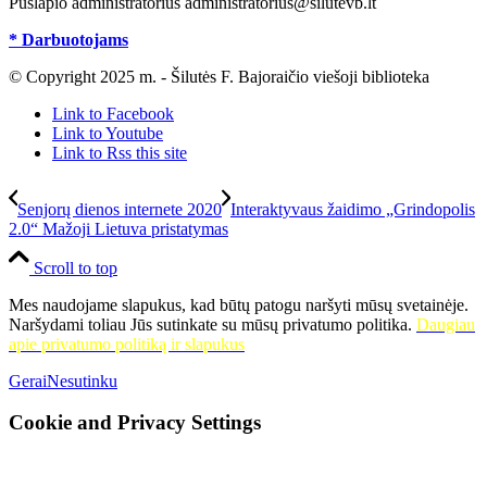
Puslapio administratorius administratorius@silutevb.lt
* Darbuotojams
© Copyright 2025 m. - Šilutės F. Bajoraičio viešoji biblioteka
Link to Facebook
Link to Youtube
Link to Rss this site
Senjorų dienos internete 2020
Interaktyvaus žaidimo „Grindopolis
2.0“ Mažoji Lietuva pristatymas
Scroll to top
Mes naudojame slapukus, kad būtų patogu naršyti mūsų svetainėje.
Naršydami toliau Jūs sutinkate su mūsų privatumo politika.
Daugiau
apie privatumo politiką ir slapukus
Gerai
Nesutinku
Cookie and Privacy Settings