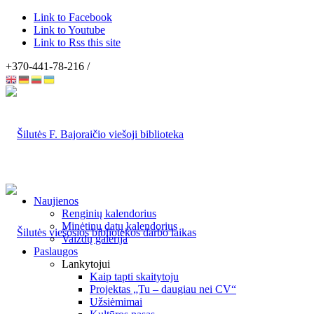
Link to Facebook
Link to Youtube
Link to Rss this site
+370-441-78-216 /
Naujienos
Renginių kalendorius
Minėtinų datų kalendorius
Vaizdų galerija
Paslaugos
Lankytojui
Kaip tapti skaitytoju
Projektas „Tu – daugiau nei CV“
Užsiėmimai