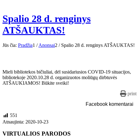
Spalio 28 d. renginys
ATŠAUKTAS!
Jūs čia:
Pradžia
1
/
Anonsai
2
/
Spalio 28 d. renginys ATŠAUKTAS!
Mieli bibliotekos bičiuliai, dėl susidariusios COVID-19 situacijos,
bibliotekoje 2020.10.28 d. organizuotos moliūgų dirbtuvės
ATŠAUKIAMOS! Būkite sveiki!
print
Facebook komentarai
551
Atnaujinta: 2020-10-23
VIRTUALIOS PARODOS