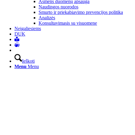
Asmens duomenų apsauga
Naudingos nuorodos
Smurto ir priekabiavimo prevencijos politika
Analizės
Konsultavimasis su visuomene
Neįgaliesiems
DUK
Ieškoti
Menu
Menu