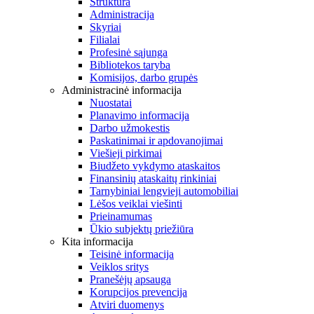
Struktūra
Administracija
Skyriai
Filialai
Profesinė sąjunga
Bibliotekos taryba
Komisijos, darbo grupės
Administracinė informacija
Nuostatai
Planavimo informacija
Darbo užmokestis
Paskatinimai ir apdovanojimai
Viešieji pirkimai
Biudžeto vykdymo ataskaitos
Finansinių ataskaitų rinkiniai
Tarnybiniai lengvieji automobiliai
Lėšos veiklai viešinti
Prieinamumas
Ūkio subjektų priežiūra
Kita informacija
Teisinė informacija
Veiklos sritys
Pranešėjų apsauga
Korupcijos prevencija
Atviri duomenys