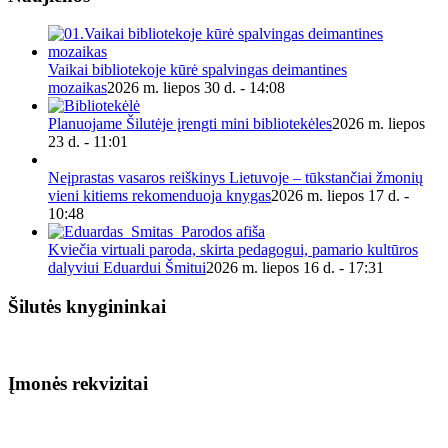
Vaikai bibliotekoje kūrė spalvingas deimantines
mozaikas
2026 m. liepos 30 d. - 14:08
Planuojame Šilutėje įrengti mini bibliotekėles
2026 m. liepos
23 d. - 11:01
Neįprastas vasaros reiškinys Lietuvoje – tūkstančiai žmonių
vieni kitiems rekomenduoja knygas
2026 m. liepos 17 d. -
10:48
Kviečia virtuali paroda, skirta pedagogui, pamario kultūros
dalyviui Eduardui Šmitui
2026 m. liepos 16 d. - 17:31
Šilutės knygininkai
Įmonės rekvizitai
Biudžetinė įstaiga.
Šilutės rajono savivaldybės Fridricho
Bajoraičio viešoji biblioteka