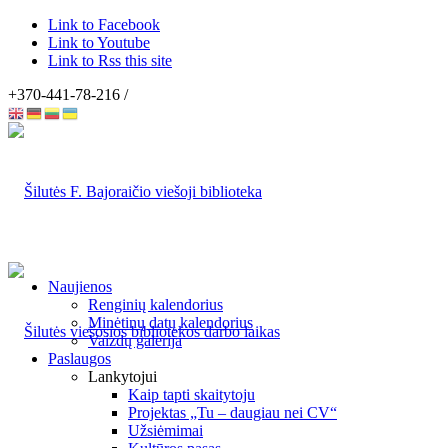
Link to Facebook
Link to Youtube
Link to Rss this site
+370-441-78-216 /
Naujienos
Renginių kalendorius
Minėtinų datų kalendorius
Vaizdų galerija
Paslaugos
Lankytojui
Kaip tapti skaitytoju
Projektas „Tu – daugiau nei CV“
Užsiėmimai