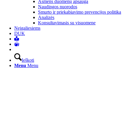
Asmens duomenų apsauga
Naudingos nuorodos
Smurto ir priekabiavimo prevencijos politika
Analizės
Konsultavimasis su visuomene
Neįgaliesiems
DUK
Ieškoti
Menu
Menu