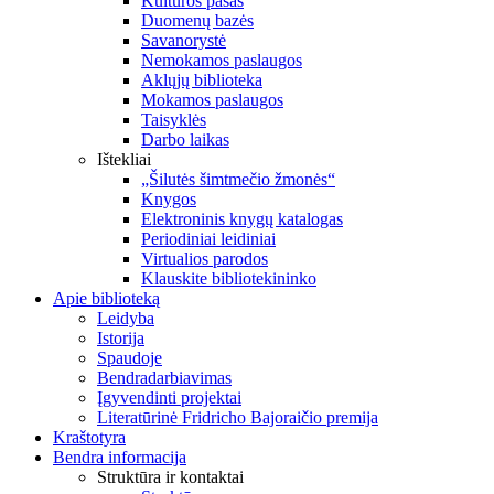
Kultūros pasas
Duomenų bazės
Savanorystė
Nemokamos paslaugos
Aklųjų biblioteka
Mokamos paslaugos
Taisyklės
Darbo laikas
Ištekliai
„Šilutės šimtmečio žmonės“
Knygos
Elektroninis knygų katalogas
Periodiniai leidiniai
Virtualios parodos
Klauskite bibliotekininko
Apie biblioteką
Leidyba
Istorija
Spaudoje
Bendradarbiavimas
Įgyvendinti projektai
Literatūrinė Fridricho Bajoraičio premija
Kraštotyra
Bendra informacija
Struktūra ir kontaktai