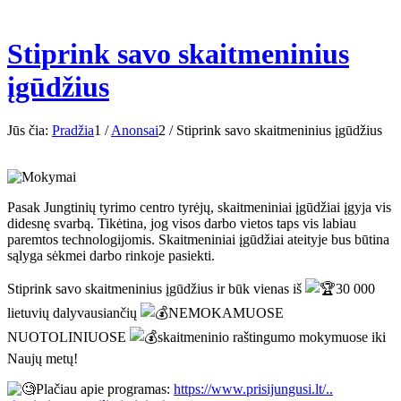
Stiprink savo skaitmeninius
įgūdžius
Jūs čia:
Pradžia
1
/
Anonsai
2
/
Stiprink savo skaitmeninius įgūdžius
Pasak Jungtinių tyrimo centro tyrėjų, skaitmeniniai įgūdžiai įgyja vis
didesnę svarbą. Tikėtina, jog visos darbo vietos taps vis labiau
paremtos technologijomis. Skaitmeniniai įgūdžiai ateityje bus būtina
sąlyga sėkmei darbo rinkoje pasiekti.
Stiprink savo skaitmeninius įgūdžius ir būk vienas iš
30 000
lietuvių dalyvausiančių
NEMOKAMUOSE
NUOTOLINIUOSE
skaitmeninio raštingumo mokymuose iki
Naujų metų!
Plačiau apie programas:
https://www.prisijungusi.lt/..