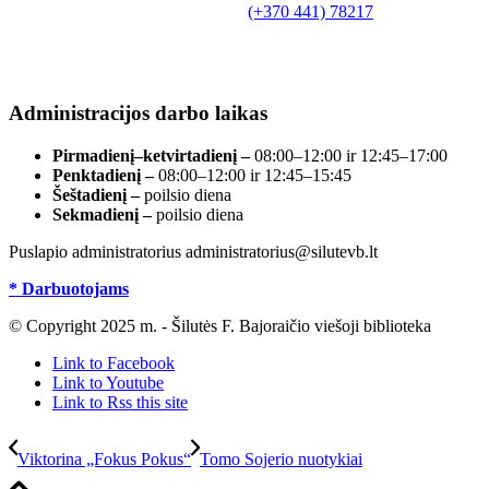
Tilžės g. 10, LT-99172, Šilutė, tel.
(+370 441) 78217
,
el. paštas info@silutevb.lt, www.silutevb.lt
Duomenys kaupiami ir saugomi Juridinių asmenų
registre, įmonės kodas 190700188.
Administracijos darbo laikas
Pirmadienį–ketvirtadienį –
08:00–12:00 ir 12:45–17:00
Penktadienį –
08:00–12:00 ir 12:45–15:45
Šeštadienį –
poilsio diena
Sekmadienį –
poilsio diena
Puslapio administratorius administratorius@silutevb.lt
* Darbuotojams
© Copyright 2025 m. - Šilutės F. Bajoraičio viešoji biblioteka
Link to Facebook
Link to Youtube
Link to Rss this site
Viktorina „Fokus Pokus“
Tomo Sojerio nuotykiai