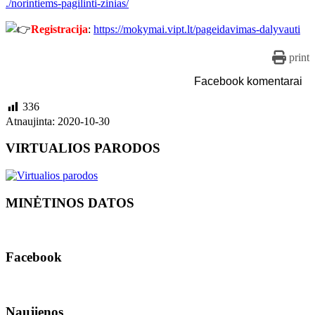
./norintiems-pagilinti-zinias/
Registracija
:
https://mokymai.vipt.lt/
pageidavimas-dalyvauti
print
Facebook komentarai
336
Atnaujinta: 2020-10-30
VIRTUALIOS PARODOS
MINĖTINOS DATOS
Facebook
Naujienos