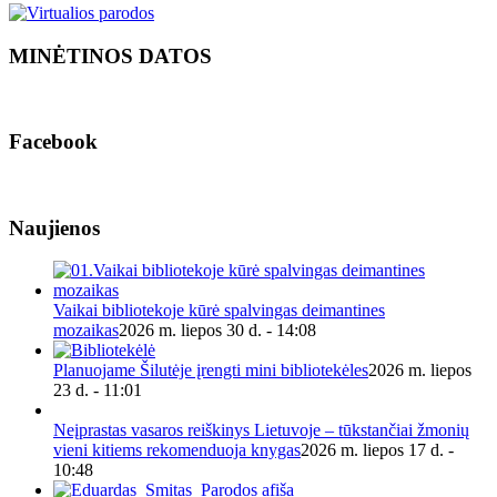
MINĖTINOS DATOS
Facebook
Naujienos
Vaikai bibliotekoje kūrė spalvingas deimantines
mozaikas
2026 m. liepos 30 d. - 14:08
Planuojame Šilutėje įrengti mini bibliotekėles
2026 m. liepos
23 d. - 11:01
Neįprastas vasaros reiškinys Lietuvoje – tūkstančiai žmonių
vieni kitiems rekomenduoja knygas
2026 m. liepos 17 d. -
10:48