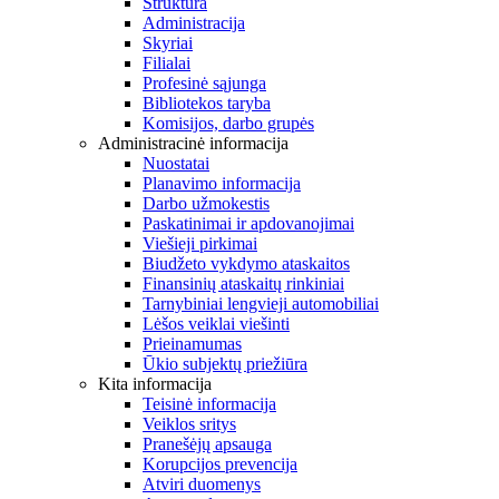
Struktūra
Administracija
Skyriai
Filialai
Profesinė sąjunga
Bibliotekos taryba
Komisijos, darbo grupės
Administracinė informacija
Nuostatai
Planavimo informacija
Darbo užmokestis
Paskatinimai ir apdovanojimai
Viešieji pirkimai
Biudžeto vykdymo ataskaitos
Finansinių ataskaitų rinkiniai
Tarnybiniai lengvieji automobiliai
Lėšos veiklai viešinti
Prieinamumas
Ūkio subjektų priežiūra
Kita informacija
Teisinė informacija
Veiklos sritys
Pranešėjų apsauga
Korupcijos prevencija
Atviri duomenys